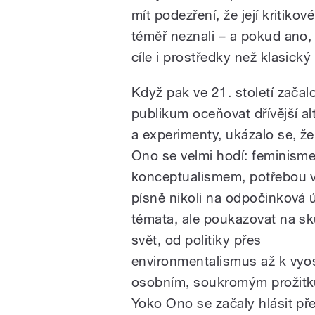
mít podezření, že její kritikov
téměř neznali – a pokud ano, 
cíle i prostředky než klasický
Když pak ve 21. století začalo
publikum oceňovat dřívější al
a experimenty, ukázalo se, ž
Ono se velmi hodí: feminism
konceptualismem, potřebou v
písně nikoli na odpočinková 
témata, ale poukazovat na s
svět, od politiky přes
environmentalismus až k vyo
osobním, soukromým prožit
Yoko Ono se začaly hlásit p