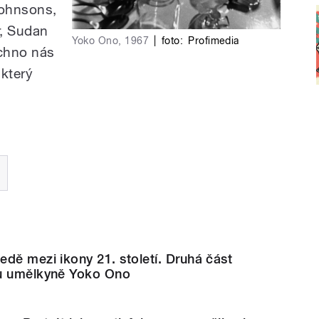
Johnsons,
r, Sudan
Yoko Ono, 1967
|
foto:
Profimedia
echno nás
 který
dě mezi ikony 21. století. Druhá část
tu umělkyně Yoko Ono