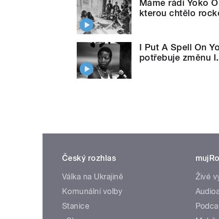
Máme rádi Yoko Ono
kterou chtělo rock
I Put A Spell On Y
potřebuje změnu I.
Český rozhlas
mujRo
Válka na Ukrajině
Živé v
Komunální volby
Audioa
Stanice
Podca