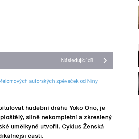
Následující
díl
 přelomových autorských zpěvaček od Niny
itulovat hudební dráhu Yoko Ono, je
ploštělý, silně nekompletní a zkreslený
ské umělkyně utvořil. Cyklus Ženská
ikálnější částí.