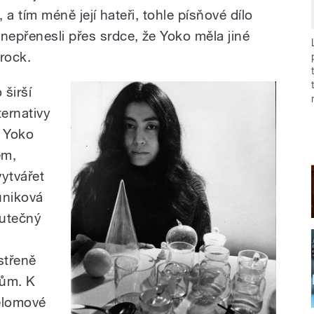
é, a tím méně její hateři, tohle písňové dílo
nepřenesli přes srdce, že Yoko měla jiné
 rock.
 širší
ternativy
e Yoko
em,
ytvářet
úniková
kutečný
střeně
kům. K
řelomové