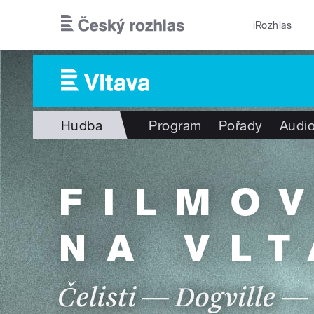
Přejít k hlavnímu obsahu
iRozhlas
Hudba
Program
Pořady
Audio