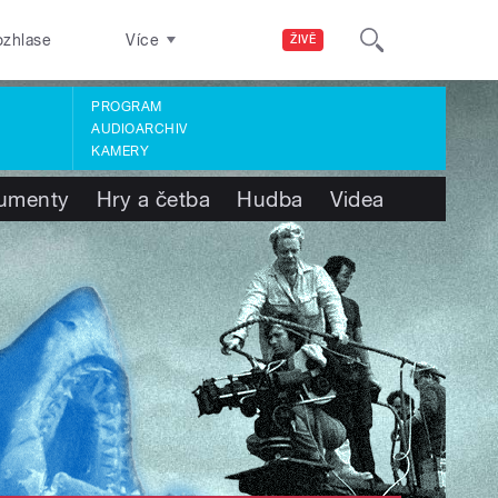
ozhlase
Více
ŽIVĚ
PROGRAM
AUDIOARCHIV
KAMERY
umenty
Hry a četba
Hudba
Videa