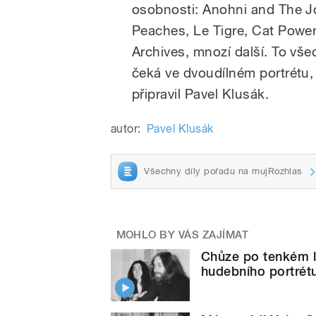
osobnosti: Anohni and The 
Peaches, Le Tigre, Cat Powe
Archives, mnozí další. To vš
čeká ve dvoudílném portrétu,
připravil Pavel Klusák.
autor:
Pavel Klusák
Všechny díly pořadu na mujRozhlas
MOHLO BY VÁS ZAJÍMAT
Chůze po tenkém le
hudebního portré