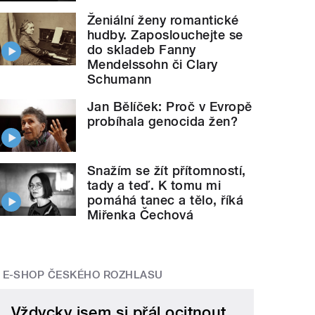
Ženiální ženy romantické
hudby. Zaposlouchejte se
do skladeb Fanny
Mendelssohn či Clary
Schumann
Jan Bělíček: Proč v Evropě
probíhala genocida žen?
Snažím se žít přítomností,
tady a teď. K tomu mi
pomáhá tanec a tělo, říká
Miřenka Čechová
E-SHOP ČESKÉHO ROZHLASU
Vždycky jsem si přál ocitnout