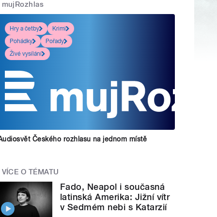
mujRozhlas
Hry a četby
Krimi
Pohádky
Pořady
Živé vysílání
Audiosvět Českého rozhlasu na jednom místě
VÍCE O TÉMATU
Fado, Neapol i současná
latinská Amerika: Jižní vítr
v Sedmém nebi s Katarzií