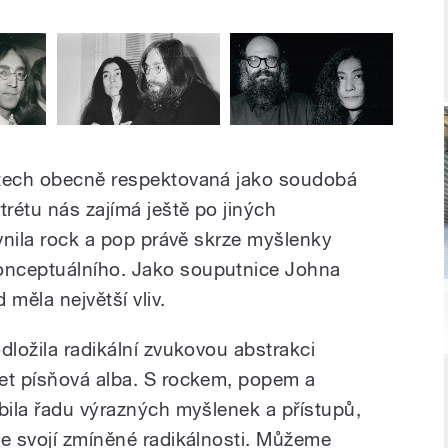
etech obecně respektovaná jako soudobá
rétu nás zajímá ještě po jiných
ivnila rock a pop právě skrze myšlenky
onceptuálního. Jako souputnice Johna
 měla největší vliv.
dložila radikální zvukovou abstrakci
et písňová alba. S rockem, popem a
ubila řadu výrazných myšlenek a přístupů,
ve svojí zmíněné radikálnosti. Můžeme