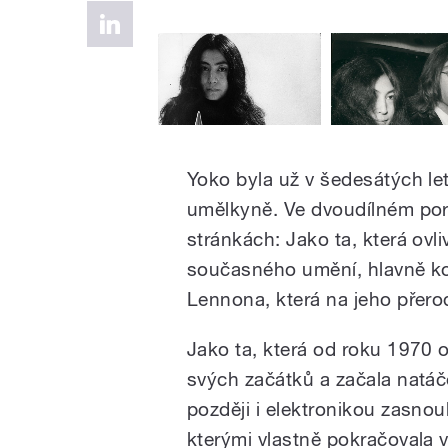
Yoko byla už v šedesátých l
umělkyně. Ve dvoudílném port
stránkách: Jako ta, která ovl
současného umění, hlavně k
Lennona, která na jeho přerod
Jako ta, která od roku 1970 o
svých začátků a začala natáč
později i elektronikou zasno
kterými vlastně pokračovala 