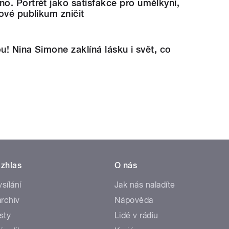
. Portrét jako satisfakce pro umělkyni,
ové publikum zničit
ou! Nina Simone zaklíná lásku i svět, co
zhlas
O nás
ysílání
Jak nás naladíte
rchiv
Nápověda
sty
Lidé v rádiu