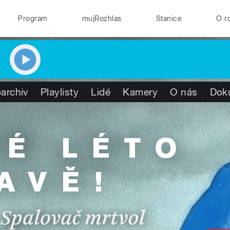
Program
mujRozhlas
Stanice
O r
archiv
Playlisty
Lidé
Kamery
O nás
Dok