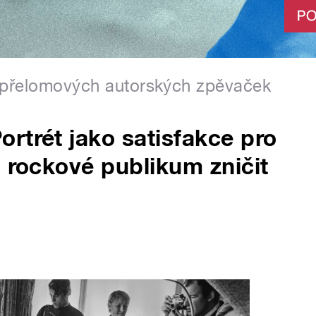
y přelomových autorských zpěvaček
rtrét jako satisfakce pro
o rockové publikum zničit