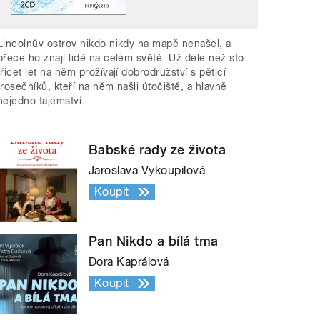
Lincolnův ostrov nikdo nikdy na mapě nenašel, a
přece ho znají lidé na celém světě. Už déle než sto
třicet let na něm prožívají dobrodružství s pěticí
trosečníků, kteří na něm našli útočiště, a hlavně
nejedno tajemství.
Babské rady ze života
Jaroslava Vykoupilová
Koupit
Pan Nikdo a bílá tma
Dora Kaprálová
Koupit