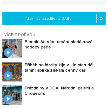
Jak nás naladíte na DABu
VÍCE Z POŘADU
Bienále Ve věci umění hledá nové
podoby péče
Příběh solidarity žije v Lidicích dál,
tamní sbírka získala cenný dar
Prázdniny v DOX, Národní galerii a
Cirqueonu