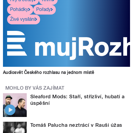
Pohádky
Pořady
Živé vysílání
Audiosvět Českého rozhlasu na jednom místě
MOHLO BY VÁS ZAJÍMAT
Sleaford Mods: Staří, střízliví, hubatí a
úspěšní
Tomáš Palucha neztrácí v Rauši úžas