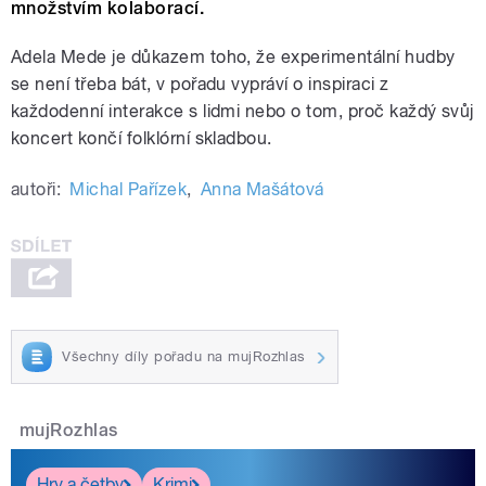
množstvím kolaborací.
Adela Mede je důkazem toho, že experimentální hudby
se není třeba bát, v pořadu vypráví o inspiraci z
každodenní interakce s lidmi nebo o tom, proč každý svůj
koncert končí folklórní skladbou.
autoři:
Michal Pařízek
,
Anna Mašátová
Všechny díly pořadu na mujRozhlas
mujRozhlas
Hry a četby
Krimi