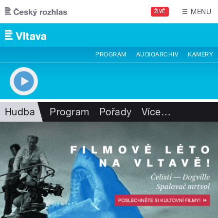
Přejít k hlavnímu obsahu
MENU
ŽIVĚ
PROGRAM
AUDIOARCHIV
KAMERY
Hudba
Program
Pořady
Více
…