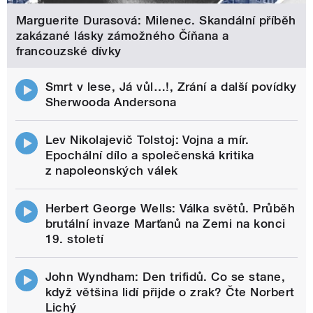
Marguerite Durasová: Milenec. Skandální příběh
zakázané lásky zámožného Číňana a
francouzské dívky
Smrt v lese, Já vůl…!, Zrání a další povídky
Sherwooda Andersona
Lev Nikolajevič Tolstoj: Vojna a mír.
Epochální dílo a společenská kritika
z napoleonských válek
Herbert George Wells: Válka světů. Průběh
brutální invaze Marťanů na Zemi na konci
19. století
John Wyndham: Den trifidů. Co se stane,
když většina lidí přijde o zrak? Čte Norbert
Lichý