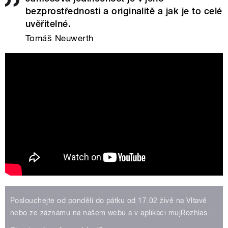
bezprostřednosti a originalitě a jak je to celé
uvěřitelné.
Tomáš Neuwerth
James Harries - Shivers Down My
Spine (official video)
Poslouchejte od pondělí do pátku od 17.02 živě na Vltavě
nebo ze záznamu na našem webu a v aplikaci mujRozhlas.