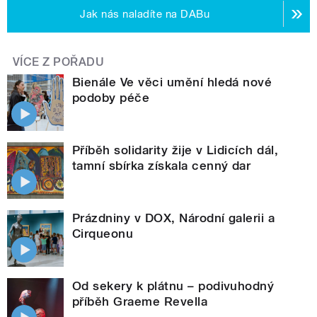
Jak nás naladíte na DABu
VÍCE Z POŘADU
Bienále Ve věci umění hledá nové
podoby péče
Příběh solidarity žije v Lidicích dál,
tamní sbírka získala cenný dar
Prázdniny v DOX, Národní galerii a
Cirqueonu
Od sekery k plátnu – podivuhodný
příběh Graeme Revella