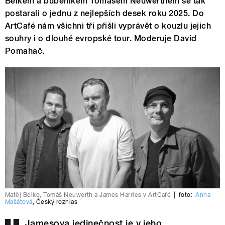
Belkem a bubeníkem Tomášem Neuwerthem se tak
postarali o jednu z nejlepších desek roku 2025. Do
ArtCafé nám všichni tři přišli vyprávět o kouzlu jejich
souhry i o dlouhé evropské tour. Moderuje David
Pomahač.
Matěj Belko, Tomáš Neuwerth a James Harries v ArtCafé
|
foto:
Anna
Mašátová
,
Český rozhlas
Jamesova jedinečnost je v jeho