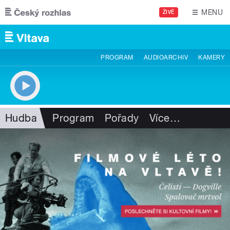
Přejít k hlavnímu obsahu
MENU
ŽIVĚ
PROGRAM
AUDIOARCHIV
KAMERY
Hudba
Program
Pořady
Více
…