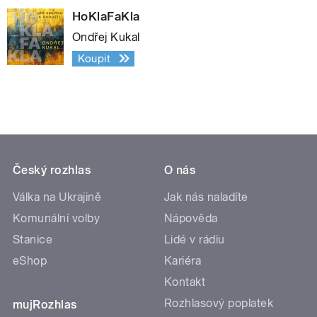
HoKlaFaKla
Ondřej Kukal
Koupit
Český rozhlas
O nás
Válka na Ukrajině
Jak nás naladíte
Komunální volby
Nápověda
Stanice
Lidé v rádiu
eShop
Kariéra
Kontakt
Rozhlasový poplatek
mujRozhlas