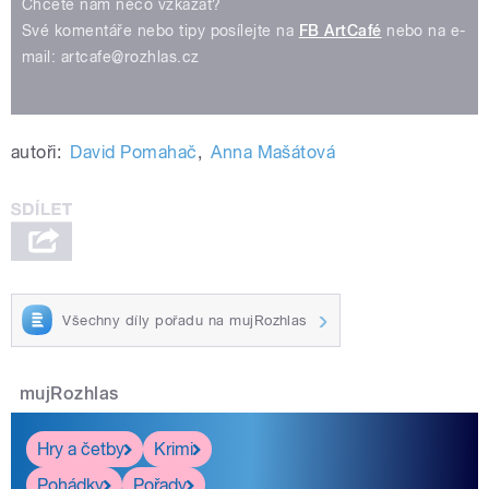
Chcete nám něco vzkázat?
Své komentáře nebo tipy posílejte na
FB ArtCafé
nebo na e-
mail: artcafe@rozhlas.cz
autoři:
David Pomahač
,
Anna Mašátová
Všechny díly pořadu na mujRozhlas
mujRozhlas
Hry a četby
Krimi
Pohádky
Pořady