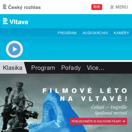
Přejít k hlavnímu obsahu
MENU
ŽIVĚ
PROGRAM
AUDIOARCHIV
KAMERY
Klasika
Program
Pořady
Více
…