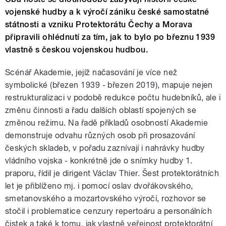
vojenské hudby a k výročí zániku české samostatné
státnosti a vzniku Protektorátu Čechy a Morava
připravili ohlédnutí za tím, jak to bylo po březnu 1939
vlastně s českou vojenskou hudbou.
Scénář Akademie, jejíž načasování je více než
symbolické (březen 1939 - březen 2019), mapuje nejen
restrukturalizaci v podobě redukce počtu hudebníků, ale i
změnu činnosti a řadu dalších oblastí spojených se
změnou režimu. Na řadě příkladů osobností Akademie
demonstruje odvahu různých osob při prosazování
českých skladeb, v pořadu zaznívají i nahrávky hudby
vládního vojska - konkrétně jde o snímky hudby 1.
praporu, řídil je dirigent Václav Thier. Šest protektorátních
let je přiblíženo mj. i pomocí oslav dvořákovského,
smetanovského a mozartovského výročí, rozhovor se
stočil i problematice cenzury repertoáru a personálních
čistek a také k tomu, jak vlastně veřejnost protektorátní