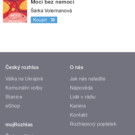
Moci bez nemoci
Šárka Volemanová
Koupit
Český rozhlas
O nás
Válka na Ukrajině
Jak nás naladíte
Komunální volby
Nápověda
Stanice
Lidé v rádiu
eShop
Kariéra
Kontakt
Rozhlasový poplatek
mujRozhlas