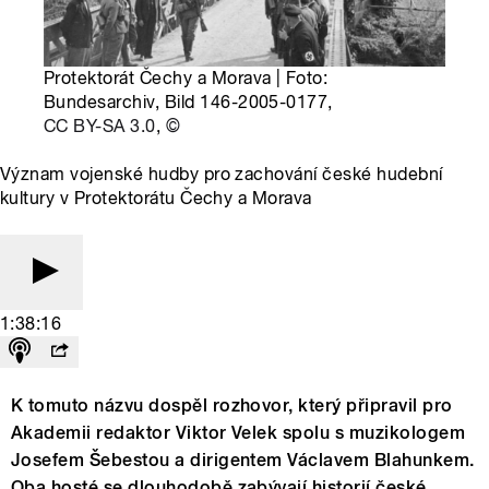
Protektorát Čechy a Morava | Foto:
Bundesarchiv, Bild 146-2005-0177,
CC BY-SA 3.0
,
©
Význam vojenské hudby pro zachování české hudební
kultury v Protektorátu Čechy a Morava
1:38:16
K tomuto názvu dospěl rozhovor, který připravil pro
Akademii redaktor Viktor Velek spolu s muzikologem
Josefem Šebestou a dirigentem Václavem Blahunkem.
Oba hosté se dlouhodobě zabývají historií české