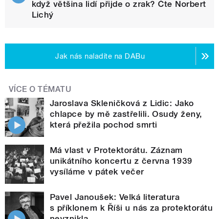
když většina lidí přijde o zrak? Čte Norbert
Lichý
Jak nás naladíte na DABu
VÍCE O TÉMATU
Jaroslava Skleničková z Lidic: Jako
chlapce by mě zastřelili. Osudy ženy,
která přežila pochod smrti
Má vlast v Protektorátu. Záznam
unikátního koncertu z června 1939
vysíláme v pátek večer
Pavel Janoušek: Velká literatura
s příklonem k Říši u nás za protektorátu
nevznikla