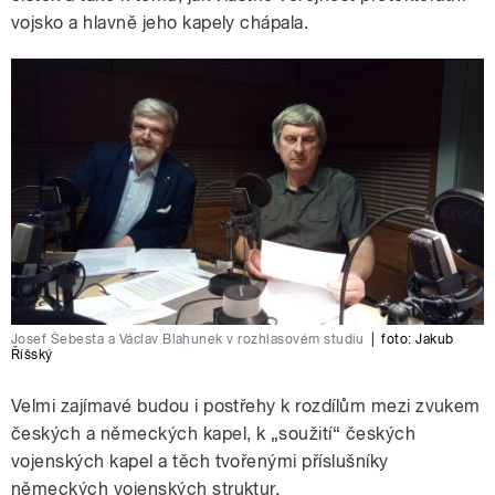
vojsko a hlavně jeho kapely chápala.
Josef Šebesta a Václav Blahunek v rozhlasovém studiu
|
foto:
Jakub
Říšský
Velmi zajímavé budou i postřehy k rozdílům mezi zvukem
českých a německých kapel, k „soužití“ českých
vojenských kapel a těch tvořenými příslušníky
německých vojenských struktur.