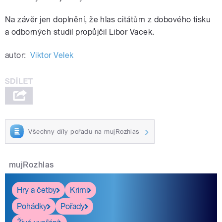
Na závěr jen doplnění, že hlas citátům z dobového tisku
a odborných studií propůjčil Libor Vacek.
autor:
Viktor Velek
Všechny díly pořadu na mujRozhlas
mujRozhlas
Hry a četby
Krimi
Pohádky
Pořady