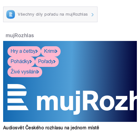
Všechny díly pořadu na mujRozhlas
pause
mujRozhlas
Hry a četby
Krimi
Pohádky
Pořady
Živé vysílání
Audiosvět Českého rozhlasu na jednom místě