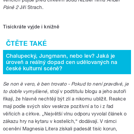
Páně 2
Jiří Strach.
Tisíckráte vyjde i knižně
Chalupecký, Jungmann, nebo lev? Jaká je
úroveň a reálný dopad cen udělovaných na
české kulturní scéně?
Se non è vero, è ben trovato - Pokud to není pravdivé, je
to dobře vymyšlené
, stojí v podtitulu blogu a jeho autoři
říkají, že hlavně nechtějí být zlí a nikomu ublížit. Reakce
mají podle svých slov veskrze pozitivní a to i z řad
věřících a církve. „Největší vlnu odporu vyvolal článek o
zákazu hry na kytaru v kostelích,“ dodávají. V rámci
ocenění Magnesia Litera získali padesát tisíc korun,