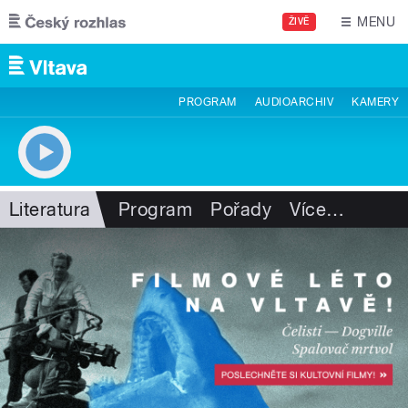
Přejít k hlavnímu obsahu
MENU
ŽIVĚ
PROGRAM
AUDIOARCHIV
KAMERY
Literatura
Program
Pořady
Více
…