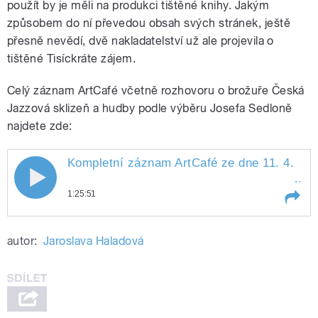
použít by je měli na produkci tištěné knihy. Jakým
způsobem do ní převedou obsah svých stránek, ještě
přesně nevědí, dvě nakladatelství už ale projevila o
tištěné Tisíckráte zájem.
Celý záznam ArtCafé včetně rozhovoru o brožuře Česká
Jazzová sklizeň a hudby podle výběru Josefa Sedloně
najdete zde:
Kompletní záznam ArtCafé ze dne 11. 4.
201
Kompletní záznam ArtCafé ze dne 11.
1:25:51
4. 2018
Play /
2018
Kompletní záznam ArtCafé ze dne 11.
autor:
Jaroslava Haladová
4.