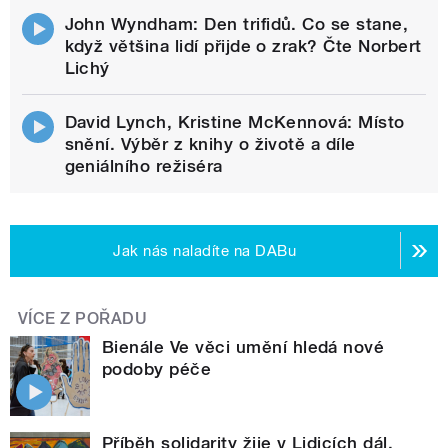
John Wyndham: Den trifidů. Co se stane,
když většina lidí přijde o zrak? Čte Norbert
Lichý
David Lynch, Kristine McKennová: Místo
snění. Výběr z knihy o životě a díle
geniálního režiséra
Jak nás naladíte na DABu
VÍCE Z POŘADU
Bienále Ve věci umění hledá nové
podoby péče
Příběh solidarity žije v Lidicích dál,