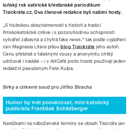
loňský rok satirické křesťanské periodikum
Tisíckráte.cz. Dva členové redakce byli našimi hosty.
„S hlubokou obeznámeností s historií a tradicí
římskokatolické církve i s pozoruhodnou schopností
vytvářet zábavná a chytrá fake news,“ tak podle vyjádření
cen Magnesia Litera píšou
blog Tisíckráte
jeho autoři.
Cenu přebírali s falešnými vousy a anonymitu chtějí
udržovat i nadále – i v ArtCafé proto hosté používají jeden
redakční pseudonym Felix Kulpa.
Sirky a církevní soud pro Jiřího Stracha
Humor by měl posvěcovat, míní katolický
publicista František Schildberger
Narážkami na náboženské termíny se obsah Tisícráte jen