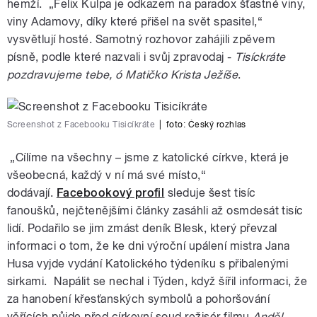
hemží. „Felix Kulpa je odkazem na paradox šťastné viny,
viny Adamovy, díky které přišel na svět spasitel,“
vysvětlují hosté. Samotný rozhovor zahájili zpěvem
písně, podle které nazvali i svůj zpravodaj -
Tisíckráte
pozdravujeme tebe, ó Matičko Krista Ježíše
.
Screenshot z Facebooku Tisicíkráte
|
foto:
Český rozhlas
„Cílíme na všechny – jsme z katolické církve, která je
všeobecná, každý v ní má své místo,“
dodávají.
Facebookový profil
sleduje šest tisíc
fanoušků, nejčtenějšími články zasáhli až osmdesát tisíc
lidí. Podařilo se jim zmást deník Blesk, který převzal
informaci o tom, že ke dni výroční upálení mistra Jana
Husa vyjde vydání Katolického týdeníku s přibalenými
sirkami. Napálit se nechal i Týden, když šířil informaci, že
za hanobení křesťanských symbolů a pohoršování
věřících půjde před církevní soud režisér filmu
Anděl