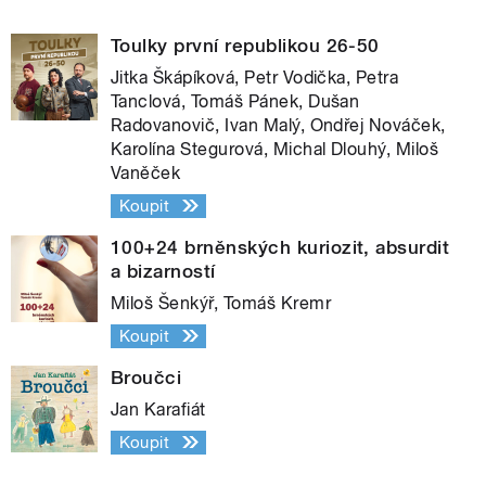
Toulky první republikou 26-50
Jitka Škápíková, Petr Vodička, Petra
Tanclová, Tomáš Pánek, Dušan
Radovanovič, Ivan Malý, Ondřej Nováček,
Karolína Stegurová, Michal Dlouhý, Miloš
Vaněček
Koupit
100+24 brněnských kuriozit, absurdit
a bizarností
Miloš Šenkýř, Tomáš Kremr
Koupit
Broučci
Jan Karafiát
Koupit