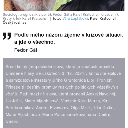
Sociolog, prognostik a politik Fedor Gál a Karel Kratochvíl, divadelník
Krutý krtek Karel Kratochvíl
|
foto:
Věra Luptáková
,
Karel Kratochvíl
,
Český rozhlas
Podle mého názoru žijeme v krizové situaci,
a jde o všechno.
Fedor Gál
Křest knihy (ne)poslední slova, která je součástí projektu
Umlčené hlasy, se uskuteční 3. 12. 2024 v knihovně exilové
a samizdatové literatury Jiřího Gruntoráda Libri Prohibiti.
Přinese tři desítky promluv ruských politických vězeňkyň a
vězňů. Patří mezi ně slova, která pronesli Alexej Navalnyj,
Ilja Jašin, Marie Aljochinová, Vladimir Kara-Murza, Kirill
Serebrennikov, Andrej Pivovarov, Olga Misik, Ildar Dadin,
Marie Aljochinová, Marie Ponomarenková nebo Dmitrij
Ivanov.