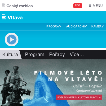
Přejít k hlavnímu obsahu
MENU
ŽIVĚ
PROGRAM
AUDIOARCHIV
KAMERY
Kultura
Program
Pořady
Více
…