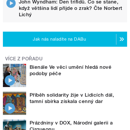
John Wyndham: Den trifidů. Co se stane,
když většina lidí přijde o zrak? Čte Norbert
Lichý
Jak nás naladíte na DABu
VÍCE Z POŘADU
Bienále Ve věci umění hledá nové
podoby péče
Příběh solidarity žije v Lidicích dál,
tamní sbírka získala cenný dar
Prázdniny v DOX, Národní galerii a
Cirqueonu