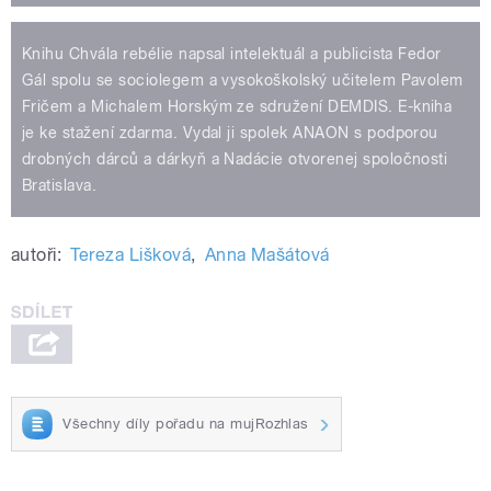
Knihu Chvála rebélie napsal intelektuál a publicista Fedor
Gál spolu se sociolegem a vysokoškolský učitelem Pavolem
Fričem a Michalem Horským ze sdružení DEMDIS. E-kniha
je ke stažení zdarma. Vydal ji spolek ANAON s podporou
drobných dárců a dárkyň a Nadácie otvorenej spoločnosti
Bratislava.
autoři:
Tereza Lišková
,
Anna Mašátová
Všechny díly pořadu na mujRozhlas