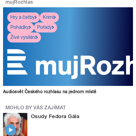
mujRozhlas
Hry a četby
Krimi
Pohádky
Pořady
Živé vysílání
Audiosvět Českého rozhlasu na jednom místě
MOHLO BY VÁS ZAJÍMAT
Osudy Fedora Gála