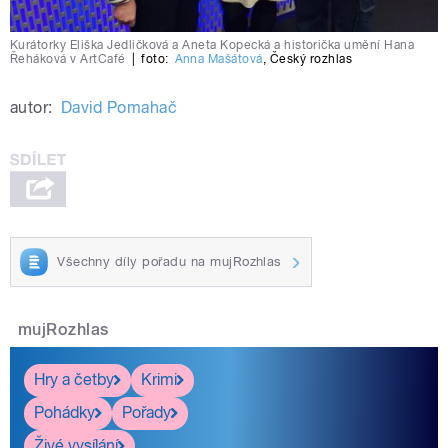
Kurátorky Eliška Jedličková a Aneta Kopecká a historička umění Hana
Řeháková v ArtCafé
|
foto:
Anna Mašátová
,
Český rozhlas
autor:
David Pomahač
Všechny díly pořadu na mujRozhlas
mujRozhlas
Hry a četby
Krimi
Pohádky
Pořady
Živé vysílání