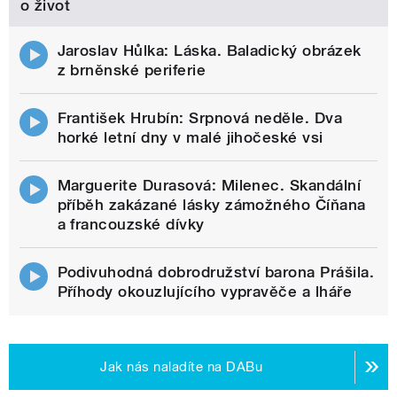
o život
Jaroslav Hůlka: Láska. Baladický obrázek
z brněnské periferie
František Hrubín: Srpnová neděle. Dva
horké letní dny v malé jihočeské vsi
Marguerite Durasová: Milenec. Skandální
příběh zakázané lásky zámožného Číňana
a francouzské dívky
Podivuhodná dobrodružství barona Prášila.
Příhody okouzlujícího vypravěče a lháře
Jak nás naladíte na DABu