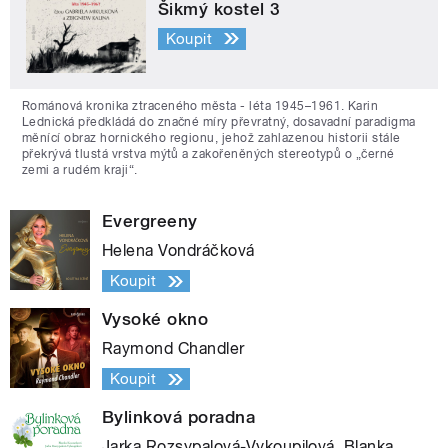
Šikmý kostel 3
Koupit
Románová kronika ztraceného města - léta 1945–1961. Karin
Lednická předkládá do značné míry převratný, dosavadní paradigma
měnící obraz hornického regionu, jehož zahlazenou historii stále
překrývá tlustá vrstva mýtů a zakořeněných stereotypů o „černé
zemi a rudém kraji“.
Evergreeny
Helena Vondráčková
Koupit
Vysoké okno
Raymond Chandler
Koupit
Bylinková poradna
Jarka Rozsypalová-Vykoupilová, Blanka