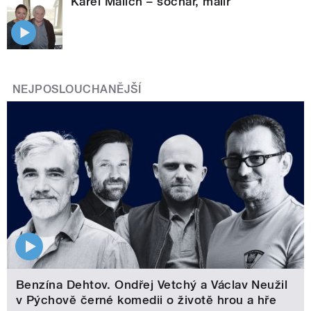
Karel Malich – sochař, malíř
NEJPOSLOUCHANĚJŠÍ
Benzína Dehtov. Ondřej Vetchý a Václav Neužil
v Pýchově černé komedii o životě hrou a hře