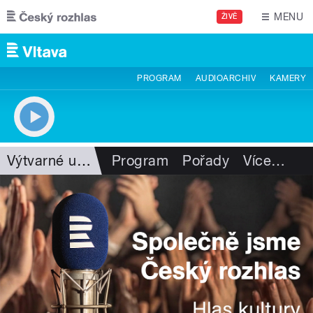
Přejít k hlavnímu obsahu
MENU
ŽIVĚ
PROGRAM
AUDIOARCHIV
KAMERY
Výtvarné umění
Program
Pořady
Více
…