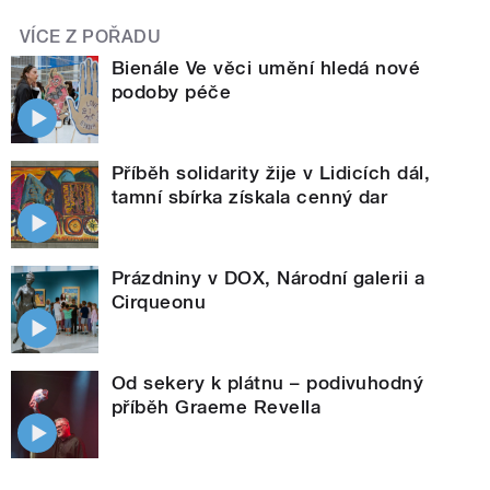
VÍCE Z POŘADU
Bienále Ve věci umění hledá nové
podoby péče
Příběh solidarity žije v Lidicích dál,
tamní sbírka získala cenný dar
Prázdniny v DOX, Národní galerii a
Cirqueonu
Od sekery k plátnu – podivuhodný
příběh Graeme Revella