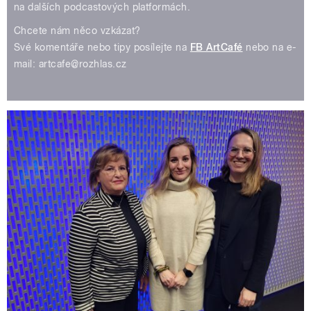
na dalších podcastových platformách.
Chcete nám něco vzkázat?
Své komentáře nebo tipy posílejte na
FB ArtCafé
nebo na e-
mail: artcafe@rozhlas.cz