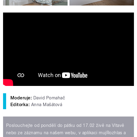
Proměna bývalé mlýnské budovy na
Gočárovu galerii
Moderuje:
David Pomahač
Editorka:
Anna Mašátová
Poslouchejte od pondělí do pátku od 17.02 živě na Vltavě
nebo ze záznamu na našem webu, v aplikaci mujRozhlas a