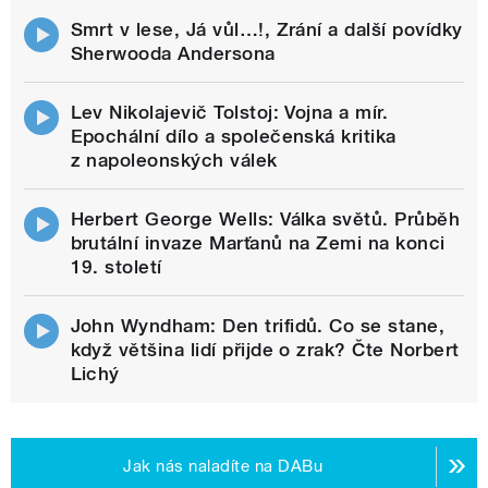
Smrt v lese, Já vůl…!, Zrání a další povídky
Sherwooda Andersona
Lev Nikolajevič Tolstoj: Vojna a mír.
Epochální dílo a společenská kritika
z napoleonských válek
Herbert George Wells: Válka světů. Průběh
brutální invaze Marťanů na Zemi na konci
19. století
John Wyndham: Den trifidů. Co se stane,
když většina lidí přijde o zrak? Čte Norbert
Lichý
Jak nás naladíte na DABu