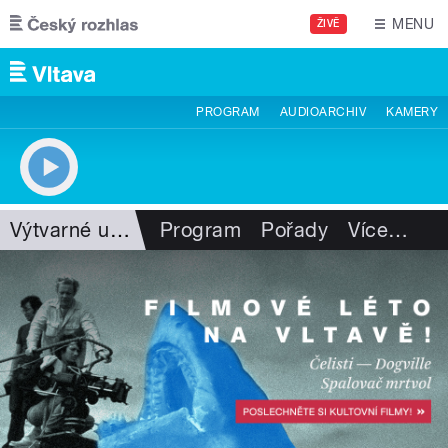
Přejít k hlavnímu obsahu
MENU
ŽIVĚ
PROGRAM
AUDIOARCHIV
KAMERY
Výtvarné umění
Program
Pořady
Více
…