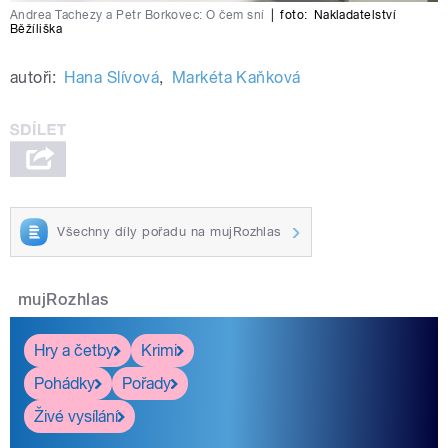
Andrea Tachezy a Petr Borkovec: O čem sní
|
foto:
Nakladatelství
Běžíliška
autoři:
Hana Slívová
,
Markéta Kaňková
Všechny díly pořadu na mujRozhlas
mujRozhlas
Hry a četby
Krimi
Pohádky
Pořady
Živé vysílání