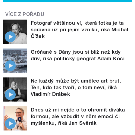
VÍCE Z POŘADU
Fotograf většinou ví, která fotka je ta
správná už při jejím vzniku, říká Michal
Čížek
Gróňané s Dány jsou si blíž než kdy
dřív, říká politický geograf Adam Kočí
Ne každý může být umělec art brut.
Ten, kdo tak tvoří, o tom neví, říká
Vladimír Drábek
Dnes už mi nejde o to ohromit diváka
formou, ale vzbudit v něm emoci či
myšlenku, říká Jan Svěrák