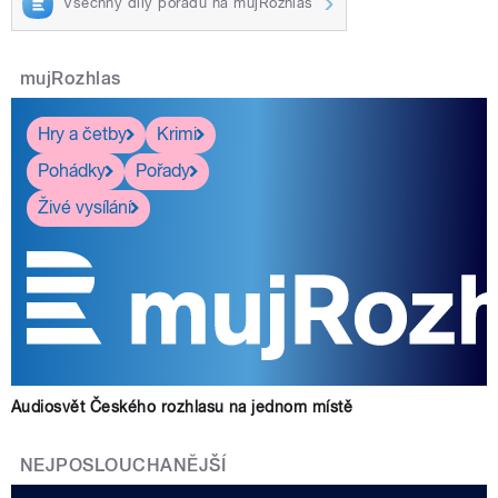
Všechny díly pořadu na mujRozhlas
mujRozhlas
Hry a četby
Krimi
Pohádky
Pořady
Živé vysílání
Audiosvět Českého rozhlasu na jednom místě
NEJPOSLOUCHANĚJŠÍ