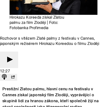
Hirokazu Koreeda získal Zlatou
palmu za film Zloději | Foto:
Fotobanka Profimedia
Rozhovor s vítězem Zlaté palmy z festivalu v Cannes,
japonským režisérem Hirokazu Koreedou o filmu Zloději
12:27
Prestižní Zlatou palmu, hlavní cenu na festivalu v
Cannes získal japonský film Zloději, vyprávějící o
skupině lidí za hranou zákona, kteří společně žijí na
okraji společnosti jako třígenerační rodina.