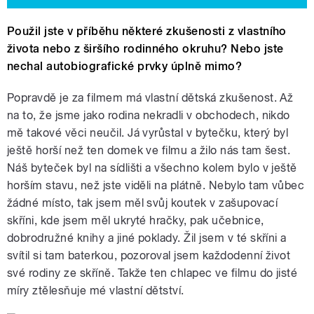
Použil jste v příběhu některé zkušenosti z vlastního
života nebo z širšího rodinného okruhu? Nebo jste
nechal autobiografické prvky úplně mimo?
Popravdě je za filmem má vlastní dětská zkušenost. Až
na to, že jsme jako rodina nekradli v obchodech, nikdo
mě takové věci neučil. Já vyrůstal v bytečku, který byl
ještě horší než ten domek ve filmu a žilo nás tam šest.
Náš byteček byl na sídlišti a všechno kolem bylo v ještě
horším stavu, než jste viděli na plátně. Nebylo tam vůbec
žádné místo, tak jsem měl svůj koutek v zašupovací
skříni, kde jsem měl ukryté hračky, pak učebnice,
dobrodružné knihy a jiné poklady. Žil jsem v té skříni a
svítil si tam baterkou, pozoroval jsem každodenní život
své rodiny ze skříně. Takže ten chlapec ve filmu do jisté
míry ztělesňuje mé vlastní dětství.