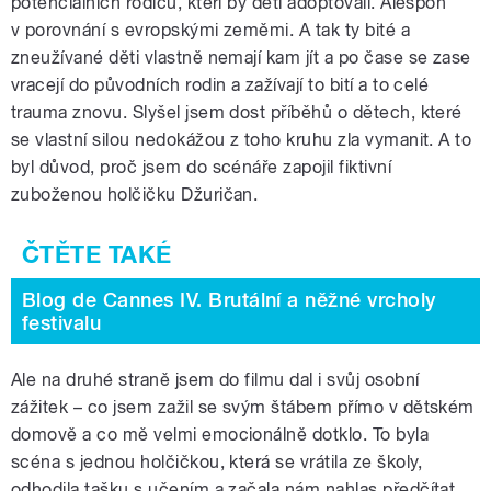
potenciálních rodičů, kteří by děti adoptovali. Alespoň
v porovnání s evropskými zeměmi. A tak ty bité a
zneužívané děti vlastně nemají kam jít a po čase se zase
vracejí do původních rodin a zažívají to bití a to celé
trauma znovu. Slyšel jsem dost příběhů o dětech, které
se vlastní silou nedokážou z toho kruhu zla vymanit. A to
byl důvod, proč jsem do scénáře zapojil fiktivní
zuboženou holčičku Džuričan.
Blog de Cannes IV. Brutální a něžné vrcholy
festivalu
Ale na druhé straně jsem do filmu dal i svůj osobní
zážitek – co jsem zažil se svým štábem přímo v dětském
domově a co mě velmi emocionálně dotklo. To byla
scéna s jednou holčičkou, která se vrátila ze školy,
odhodila tašku s učením a začala nám nahlas předčítat