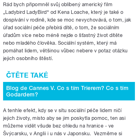
Rád bych připomněl svůj oblíbený americký film
„Ladybird LadyBird“ od Kena Loache, který je také o
dospívání v rodině, kde se moc nevychovává, o tom, jak
úřad sociální péče
přebírá dítě, o tom, že sociálním
úřadům více nebo méně nejde o šťastný život dítěte
nebo mladého člověka. Sociální systém, který má
pomáhat lidem, většinou vůbec nebere v potaz otázku
jejich osobního štěstí.
Blog de Cannes V. Co s tím Trierem? Co s tím
Godardem?
A tenhle efekt, kdy se v sítu sociální péče lidem ničí
jejich životy, místo aby se jim poskytla pomoc, ten asi
můžeme vidět všude bez ohledu na hranice - ve
Švýcarsku, v Anglii i u nás v Japonsku. Vezměme si