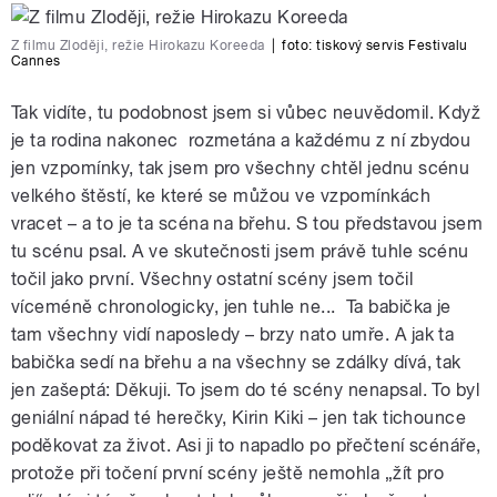
Z filmu Zloději, režie Hirokazu Koreeda
|
foto:
tiskový servis Festivalu
Cannes
Tak vidíte, tu podobnost jsem si vůbec neuvědomil. Když
je ta rodina nakonec rozmetána a každému z ní zbydou
jen vzpomínky, tak jsem pro všechny chtěl jednu scénu
velkého štěstí, ke které se můžou ve vzpomínkách
vracet – a to je ta scéna na břehu. S tou představou jsem
tu scénu psal. A ve skutečnosti jsem právě tuhle scénu
točil jako první. Všechny ostatní scény jsem točil
víceméně chronologicky, jen tuhle ne... Ta babička je
tam všechny vidí naposledy – brzy nato umře. A jak ta
babička sedí na břehu a na všechny se zdálky dívá, tak
jen zašeptá: Děkuji. To jsem do té scény nenapsal. To byl
geniální nápad té herečky, Kirin Kiki – jen tak tichounce
poděkovat za život. Asi ji to napadlo po přečtení scénáře,
protože při točení první scény ještě nemohla „žít pro