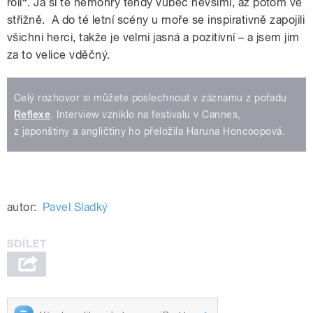
roli“. Já si té němohry tehdy vůbec nevšiml, až potom ve
střižně. A do té letní scény u moře se inspirativně zapojili
všichni herci, takže je velmi jasná a pozitivní – a jsem jim
za to velice vděčný.
Celý rozhovor si můžete poslechnout v záznamu z pořadu
Reflexe
. Interview vzniklo na festivalu v Cannes,
z japonštiny a angličtiny ho přeložila Haruna Honcoopová.
autor:
Pavel Sladký