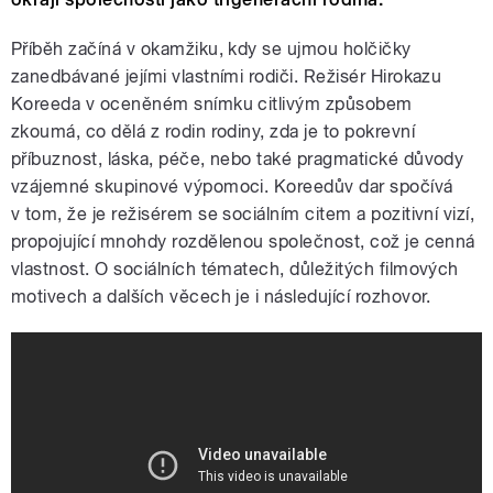
Příběh začíná v okamžiku, kdy se ujmou holčičky
zanedbávané jejími vlastními rodiči. Režisér Hirokazu
Koreeda v oceněném snímku citlivým způsobem
zkoumá, co dělá z rodin rodiny, zda je to pokrevní
příbuznost, láska, péče, nebo také pragmatické důvody
vzájemné skupinové výpomoci. Koreedův dar spočívá
v tom, že je režisérem se sociálním citem a pozitivní vizí,
propojující mnohdy rozdělenou společnost, což je cenná
vlastnost. O sociálních tématech, důležitých filmových
motivech a dalších věcech je i následující rozhovor.
SHOPLIFTERS - Hirokazu Kore-eda
Film Trailer (Cannes 2018)