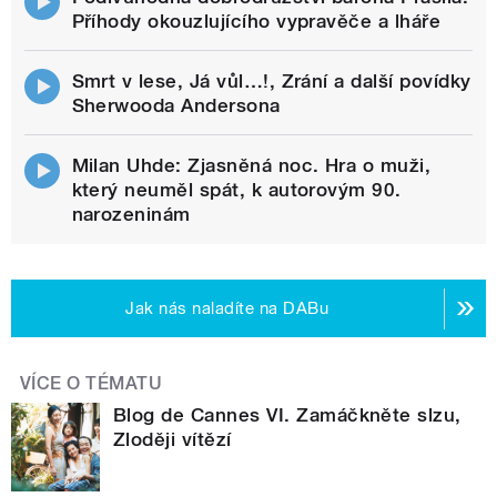
Příhody okouzlujícího vypravěče a lháře
Smrt v lese, Já vůl…!, Zrání a další povídky
Sherwooda Andersona
Milan Uhde: Zjasněná noc. Hra o muži,
který neuměl spát, k autorovým 90.
narozeninám
Jak nás naladíte na DABu
VÍCE O TÉMATU
Blog de Cannes VI. Zamáčkněte slzu,
Zloději vítězí