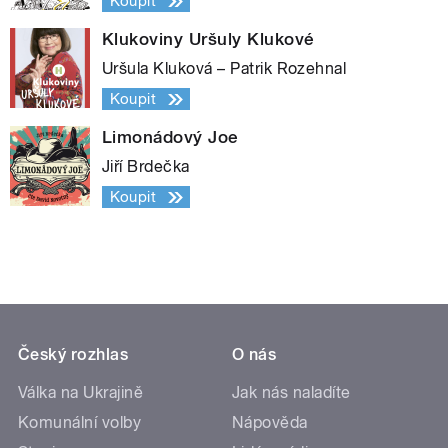
Koupit
Klukoviny Uršuly Klukové
Uršula Kluková – Patrik Rozehnal
Koupit
Limonádový Joe
Jiří Brdečka
Koupit
Český rozhlas
O nás
Válka na Ukrajině
Jak nás naladíte
Komunální volby
Nápověda