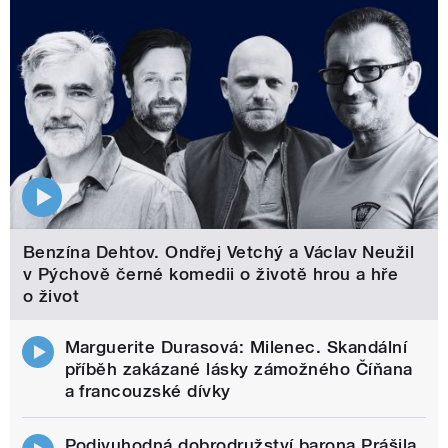
Benzína Dehtov. Ondřej Vetchý a Václav Neužil
v Pýchově černé komedii o životě hrou a hře
o život
Marguerite Durasová: Milenec. Skandální
příběh zakázané lásky zámožného Číňana
a francouzské dívky
Podivuhodná dobrodružství barona Prášila.