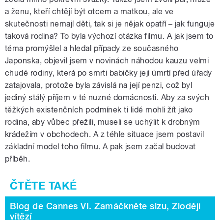
a ženu, kteří chtějí být otcem a matkou, ale ve
skutečnosti nemají děti, tak si je nějak opatří – jak funguje
taková rodina? To byla výchozí otázka filmu. A jak jsem to
téma promýšlel a hledal případy ze současného
Japonska, objevil jsem v novinách náhodou kauzu velmi
chudé rodiny, která po smrti babičky její úmrtí před úřady
zatajovala, protože byla závislá na její penzi, což byl
jediný stálý příjem v té nuzné domácnosti. Aby za svých
těžkých existenčních podmínek ti lidé mohli žít jako
rodina, aby vůbec přežili, museli se uchýlit k drobným
krádežím v obchodech. A z téhle situace jsem postavil
základní model toho filmu. A pak jsem začal budovat
příběh.
Blog de Cannes VI. Zamáčkněte slzu, Zloději
vítězí