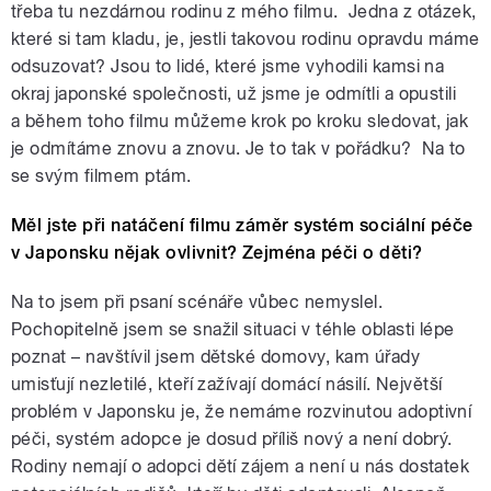
třeba tu nezdárnou rodinu z mého filmu. Jedna z otázek,
které si tam kladu, je, jestli takovou rodinu opravdu máme
odsuzovat? Jsou to lidé, které jsme vyhodili kamsi na
okraj japonské společnosti, už jsme je odmítli a opustili
a během toho filmu můžeme krok po kroku sledovat, jak
je odmítáme znovu a znovu. Je to tak v pořádku? Na to
se svým filmem ptám.
Měl jste při natáčení filmu záměr systém sociální péče
v Japonsku nějak ovlivnit? Zejména péči o děti?
Na to jsem při psaní scénáře vůbec nemyslel.
Pochopitelně jsem se snažil situaci v téhle oblasti lépe
poznat – navštívil jsem dětské domovy, kam úřady
umisťují nezletilé, kteří zažívají domácí násilí. Největší
problém v Japonsku je, že nemáme rozvinutou adoptivní
péči, systém adopce je dosud příliš nový a není dobrý.
Rodiny nemají o adopci dětí zájem a není u nás dostatek