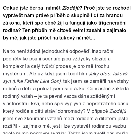
Odkud jste čerpal námět
Zlodějů
? Proč jste se rozhodl
vyprávět nám právě příběh o skupině lidí za hranou
zákona, kteří společně žijí a fungují jako třígenerační
rodina? Ten příběh mě citově velmi zasáhl a zajímalo
by mě, jak jste přišel na takový námět…
Na to není žádná jednoduchá odpověď, inspirační
podněty ke psaní scénáře jsou vždycky složité a
komplexní a celý tvůrčí proces je pro mě trochu
mystérium. Ale už když jsem točil film
Jaký otec, takový
syn (Like Father Like Son)
, tak jsem se zaměřil na vztahy
rodičů a dětí a položil jsem si otázku: Co vlastně zakládá
rodinný vztah – je ta pevná vazba dána zděděnými
vlastnostmi, krví, nebo spíš vyplývá z nepřetržitého času,
který rodiče a děti stráví dohromady? V případě
Zlodějů
jsem své zkoumání vztahů mezi rodičem a dítětem ještě
rozšířil - zajímalo mě, jestli lze vystavět rodinnou vazbu
zcela mimo pokrevní svazky. Takže jsem zvolil pár, muže