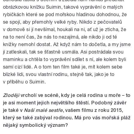
obrázkovou knížku Suimin, takové vyprávění o malých
rybičkách které se pod mořskou hladinou dohodnou, že
se spojí, aby přemohly velké ryby. Nikdo z pečovatelů
v domově si jí nevšímal, houkali na ni, ať už je zticha, že
na to není čas, že nás to nezajímá, ale nikdo ji od té
knížky nemohl dostat. Až když nám to dočetla, a my jsme
jí zatleskali, tak se šťastně usmála. Asi postrádala svou
maminku a chtěla to vyprávění sdílet s ní, ale kolem byli
samí cizí lidé. A o tom ten film také je, mít kolem sebe
blízké lidi, svou vlastní rodinu, stejně tak, jako je to
v příběhu o Suimin.
Zloději
vrcholí ve scéně, kdy je celá rodina u moře – to
je asi moment jejich největšího štěstí. Podobný závěr
je také v
Naší malé sestře
, vašem filmu z roku 2015,
který se také zabýval rodinou. Má pro vás mořská pláž
nějaký symbolický význam?