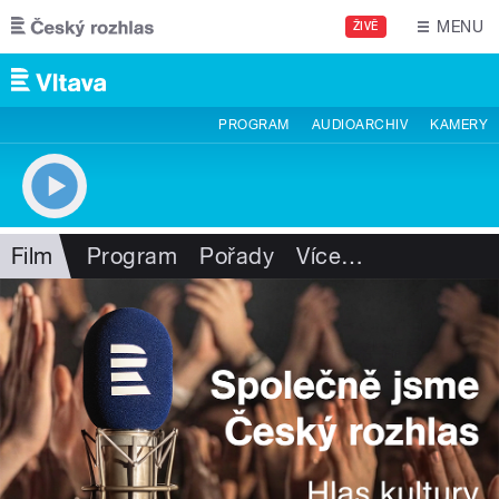
Přejít k hlavnímu obsahu
MENU
ŽIVĚ
PROGRAM
AUDIOARCHIV
KAMERY
Film
Program
Pořady
Více
…