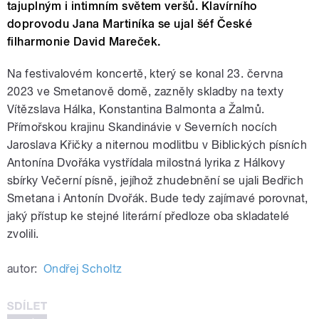
tajuplným i intimním světem veršů. Klavírního
doprovodu Jana Martiníka se ujal šéf České
filharmonie David Mareček.
Na festivalovém koncertě, který se konal 23. června
2023 ve Smetanově domě, zazněly skladby na texty
Vítězslava Hálka, Konstantina Balmonta a Žalmů.
Přímořskou krajinu Skandinávie v Severních nocích
Jaroslava Křičky a niternou modlitbu v Biblických písních
Antonína Dvořáka vystřídala milostná lyrika z Hálkovy
sbírky Večerní písně, jejíhož zhudebnění se ujali Bedřich
Smetana i Antonín Dvořák. Bude tedy zajímavé porovnat,
jaký přístup ke stejné literární předloze oba skladatelé
zvolili.
autor:
Ondřej Scholtz