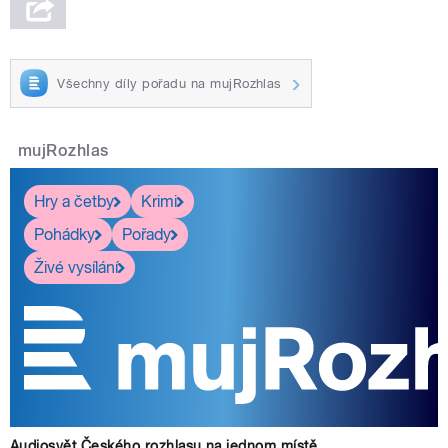
Všechny díly pořadu na mujRozhlas
mujRozhlas
Hry a četby
Krimi
Pohádky
Pořady
Živé vysílání
Audiosvět Českého rozhlasu na jednom místě