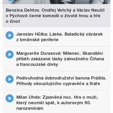
Benzína Dehtov. Ondřej Vetchý a Václav Neužil
v Pýchově černé komedii o životě hrou a hře
o život
Jaroslav Hůlka: Láska. Baladický obrázek
z brněnské periferie
Marguerite Durasová: Milenec. Skandální
příběh zakázané lásky zámožného Číňana
a francouzské dívky
Podivuhodná dobrodružství barona Prášila.
Příhody okouzlujícího vypravěče a lháře
Milan Uhde: Zjasněná noc. Hra o muži,
který neuměl spát, k autorovým 90.
narozeninám