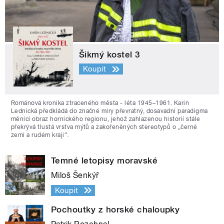
Šikmý kostel 3
Koupit
Románová kronika ztraceného města - léta 1945–1961. Karin
Lednická předkládá do značné míry převratný, dosavadní paradigma
měnící obraz hornického regionu, jehož zahlazenou historii stále
překrývá tlustá vrstva mýtů a zakořeněných stereotypů o „černé
zemi a rudém kraji“.
Temné letopisy moravské
Miloš Šenkýř
Koupit
Pochoutky z horské chaloupky