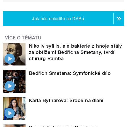
Jak nás naladíte na DABu
VÍCE O TÉMATU
Nikoliv syfilis, ale bakterie z hnoje stály
za obtížemi Bedřicha Smetany, tvrdí
chirurg Ramba
Bedřich Smetana: Symfonické dílo
Karla Bytnarová: Srdce na dlani