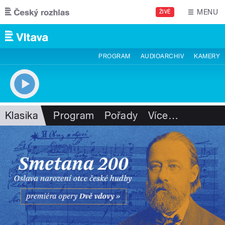
Přejít k hlavnímu obsahu
MENU
ŽIVĚ
PROGRAM
AUDIOARCHIV
KAMERY
Klasika
Program
Pořady
Více
…