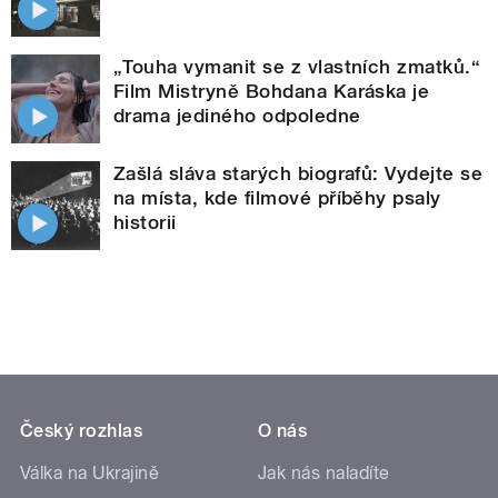
„Touha vymanit se z vlastních zmatků.“
Film Mistryně Bohdana Karáska je
drama jediného odpoledne
Zašlá sláva starých biografů: Vydejte se
na místa, kde filmové příběhy psaly
historii
Český rozhlas
O nás
Válka na Ukrajině
Jak nás naladíte