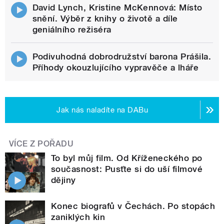
David Lynch, Kristine McKennová: Místo
snění. Výběr z knihy o životě a díle
geniálního režiséra
Podivuhodná dobrodružství barona Prášila.
Příhody okouzlujícího vypravěče a lháře
Jak nás naladíte na DABu
VÍCE Z POŘADU
To byl můj film. Od Kříženeckého po
současnost: Pusťte si do uší filmové
dějiny
Konec biografů v Čechách. Po stopách
zaniklých kin