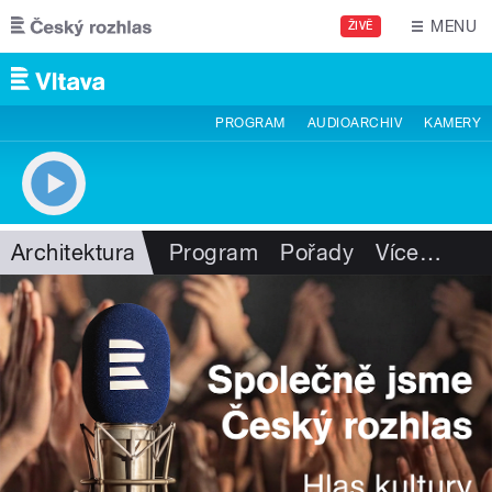
Přejít k hlavnímu obsahu
MENU
ŽIVĚ
PROGRAM
AUDIOARCHIV
KAMERY
Architektura
Program
Pořady
Více
…