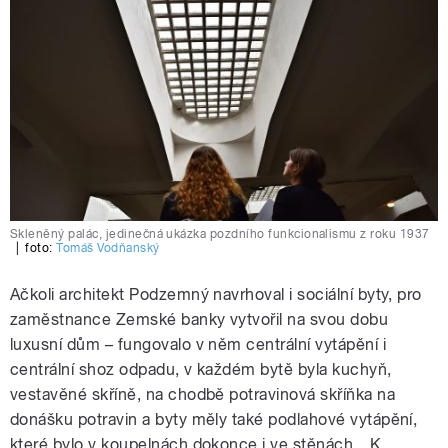
Skleněný palác, jedinečná ukázka pozdního funkcionalismu z roku 1937
|
foto:
Tomáš Vodňanský
Ačkoli architekt Podzemný navrhoval i sociální byty, pro
zaměstnance Zemské banky vytvořil na svou dobu
luxusní dům – fungovalo v něm centrální vytápění i
centrální shoz odpadu, v každém bytě byla kuchyň,
vestavěné skříně, na chodbě potravinová skříňka na
donášku potravin a byty měly také podlahové vytápění,
které bylo v koupelnách dokonce i ve stěnách. „K