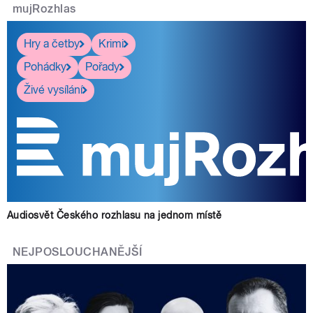
mujRozhlas
Hry a četby
Krimi
Pohádky
Pořady
Živé vysílání
Audiosvět Českého rozhlasu na jednom místě
NEJPOSLOUCHANĚJŠÍ