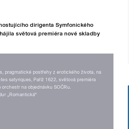
ostují­cího dirigenta Symfonického
́jila světová premiéra nové skladby
, pragmatické postřehy z erotického života, na
es satyriques, Paříž 1622, světová premiéra
a orchestr na objednávku SOČRu.
dur „Romantická“