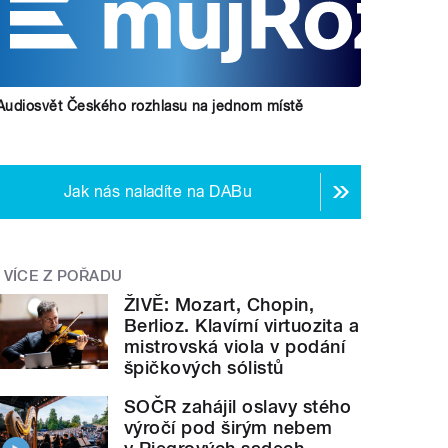
Audiosvět Českého rozhlasu na jednom místě
Jak nás naladíte na DABu
VÍCE Z POŘADU
ŽIVĚ: Mozart, Chopin,
Berlioz. Klavírní virtuozita a
mistrovská viola v podání
špičkových sólistů
SOČR zahájil oslavy stého
výročí pod širým nebem