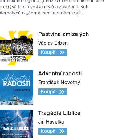
hornického regionu, jehož zahlazenou historii stále
překrývá tlustá vrstva mýtů a zakořeněných
stereotypů o „černé zemi a rudém kraji“.
Pastvina zmizelých
Václav Erben
Koupit
Adventní radosti
František Novotný
Koupit
Tragédie Liblice
Jiří Havelka
Koupit