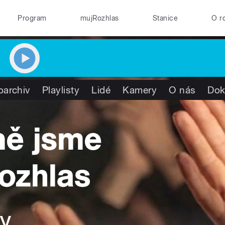
Program
mujRozhlas
Stanice
O r
oarchiv
Playlisty
Lidé
Kamery
O nás
Dok