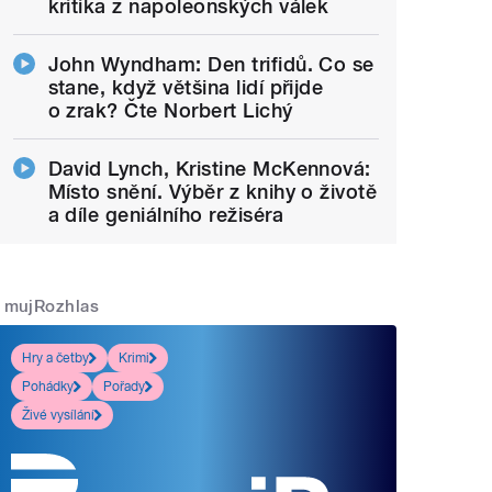
kritika z napoleonských válek
John Wyndham: Den trifidů. Co se
stane, když většina lidí přijde
o zrak? Čte Norbert Lichý
David Lynch, Kristine McKennová:
Místo snění. Výběr z knihy o životě
a díle geniálního režiséra
mujRozhlas
Hry a četby
Krimi
Pohádky
Pořady
Živé vysílání