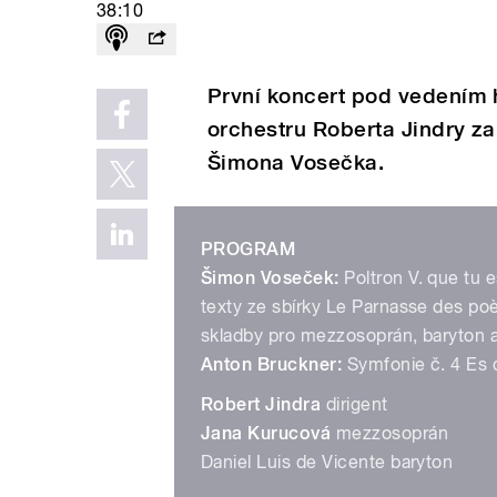
38:10
První koncert pod vedením h
orchestru Roberta Jindry zaha
Šimona Vosečka.
PROGRAM
Šimon Voseček:
Poltron V. que tu es
texty ze sbírky Le Parnasse des poèt
skladby pro mezzosoprán, baryton 
Anton Bruckner:
Symfonie č. 4 Es 
Robert Jindra
dirigent
Jana Kurucová
mezzosoprán
Daniel Luis de Vicente baryton