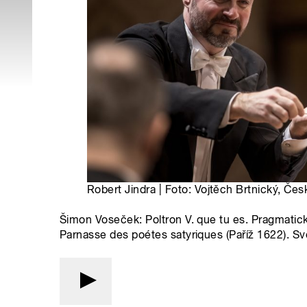
Robert Jindra | Foto: Vojtěch Brtnický, Čes
Šimon Voseček: Poltron V. que tu es. Pragmatick
Parnasse des poétes satyriques (Paříž 1622). 