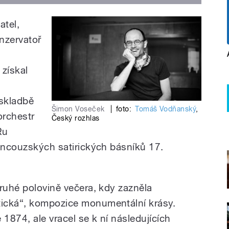
datel,
nzervatoř
získal
 skladbě
Šimon Voseček
|
foto:
Tomáš Vodňanský
,
orchestr
Český rozhlas
Ru
couzských sa­tirických básníků 17.
ruhé polovině večera, kdy zazněla
cká“, kompo­zice monumentální krásy.
1874, ale vracel se k ní následují­cích