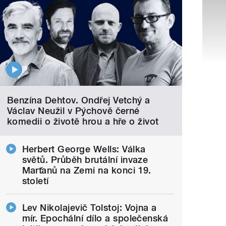
Benzína Dehtov. Ondřej Vetchý a
Václav Neužil v Pýchově černé
komedii o životě hrou a hře o život
Herbert George Wells: Válka
světů. Průběh brutální invaze
Marťanů na Zemi na konci 19.
století
Lev Nikolajevič Tolstoj: Vojna a
mír. Epochální dílo a společenská