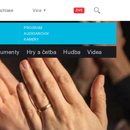
ozhlase
Více
ŽIVĚ
PROGRAM
AUDIOARCHIV
KAMERY
umenty
Hry a četba
Hudba
Videa