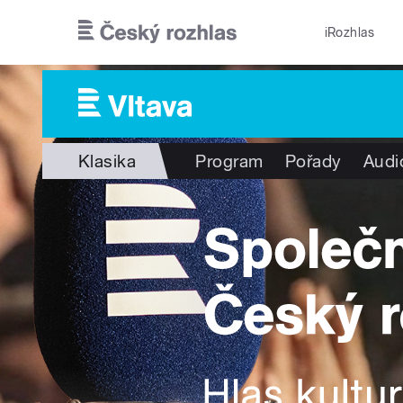
Přejít k hlavnímu obsahu
iRozhlas
Klasika
Program
Pořady
Audi