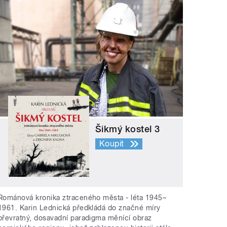
Šikmý kostel 3
Koupit
Románová kronika ztraceného města - léta 1945–
1961. Karin Lednická předkládá do značné míry
převratný, dosavadní paradigma měnící obraz