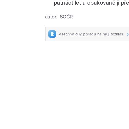
patnáct let a opakovaně ji př
autor:
SOČR
Všechny díly pořadu na mujRozhlas