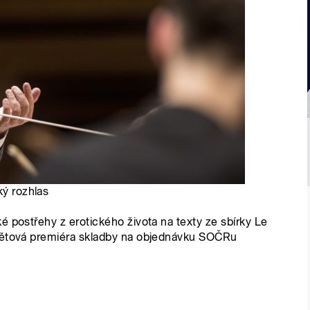
ký rozhlas
é postřehy z erotického života na texty ze sbírky Le
Světová premiéra skladby na objednávku SOČRu