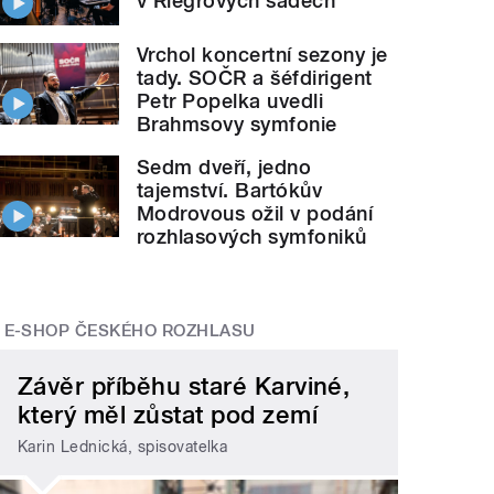
v Riegrových sadech
Vrchol koncertní sezony je
tady. SOČR a šéfdirigent
Petr Popelka uvedli
Brahmsovy symfonie
Sedm dveří, jedno
tajemství. Bartókův
Modrovous ožil v podání
rozhlasových symfoniků
E-SHOP ČESKÉHO ROZHLASU
Závěr příběhu staré Karviné,
který měl zůstat pod zemí
Karin Lednická, spisovatelka