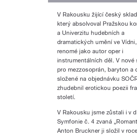
V Ra­kousku žijící český skla
který absolvoval Pražskou ko
a Univerzitu hudeb­ních a
dramatických umění ve Vídni, 
renomé jako autor oper i
instrumentálních děl. V nové
pro mezzosoprán, bary­ton a 
složené na objednávku SOČ
zhudebnil erotickou poezii fran
století.
V Rakousku jsme zů­stali i v d
Symfonie č. 4 zvaná „Romanti
Anton Bruckner ji složil v roce 