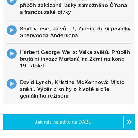
příběh zakázané lásky zámožného Číňana
a francouzské dívky
Smrt v lese, Já vůl…!, Zrání a další povídky
Sherwooda Andersona
Herbert George Wells: Válka světů. Průběh
brutální invaze Marťanů na Zemi na konci
19. století
David Lynch, Kristine McKennová: Místo
snění. Výběr z knihy o životě a díle
geniálního režiséra
Jak nás naladíte na DABu