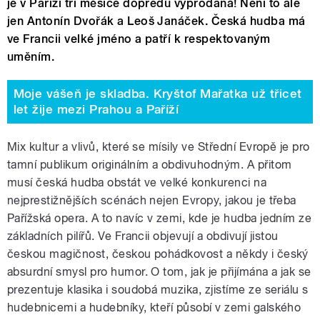
je v Paříži tři měsíce dopředu vyprodaná! Není to ale
jen Antonín Dvořák a Leoš Janáček. Česká hudba má
ve Francii velké jméno a patří k respektovaným
uměním.
Moje vášeň je skladba. Kryštof Mařatka už třicet
let žije mezi Prahou a Paříží
Mix kultur a vlivů, které se mísily ve Střední Evropě je pro
tamní publikum originálním a obdivuhodným. A přitom
musí česká hudba obstát ve velké konkurenci na
nejprestižnějších scénách nejen Evropy, jakou je třeba
Pařížská opera. A to navíc v zemi, kde je hudba jedním ze
základních pilířů. Ve Francii objevují a obdivují jistou
českou magičnost, českou pohádkovost a někdy i český
absurdní smysl pro humor. O tom, jak je přijímána a jak se
prezentuje klasika i soudobá muzika, zjistíme ze seriálu s
hudebnicemi a hudebníky, kteří působí v zemi galského