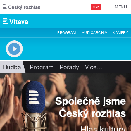
Přejít k hlavnímu obsahu
MENU
ŽIVĚ
PROGRAM
AUDIOARCHIV
KAMERY
Hudba
Program
Pořady
Více
…