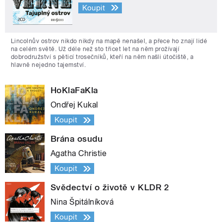
Koupit
Lincolnův ostrov nikdo nikdy na mapě nenašel, a přece ho znají lidé
na celém světě. Už déle než sto třicet let na něm prožívají
dobrodružství s pěticí trosečníků, kteří na něm našli útočiště, a
hlavně nejedno tajemství.
HoKlaFaKla
Ondřej Kukal
Koupit
Brána osudu
Agatha Christie
Koupit
Svědectví o životě v KLDR 2
Nina Špitálníková
Koupit