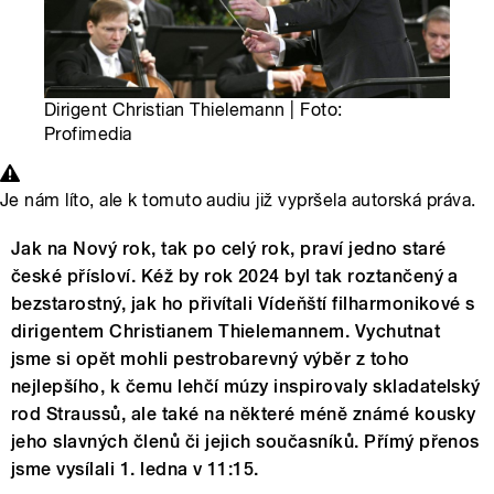
Dirigent Christian Thielemann | Foto:
Profimedia
Je nám líto, ale k tomuto audiu již vypršela autorská práva.
Jak na Nový rok, tak po celý rok, praví jedno staré
české přísloví. Kéž by rok 2024 byl tak roztančený a
bezstarostný, jak ho přivítali Vídeňští filharmonikové s
dirigentem Christianem Thielemannem. Vychutnat
jsme si opět mohli pestrobarevný výběr z toho
nejlepšího, k čemu lehčí múzy inspirovaly skladatelský
rod Straussů, ale také na některé méně známé kousky
jeho slavných členů či jejich současníků. Přímý přenos
jsme vysílali 1. ledna v 11:15.