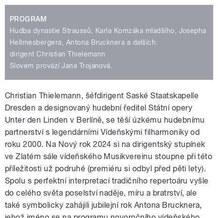
PROGRAM
Hudba dynastie Straussů, Karla Komzáka mladšího, Josepha
Hellmesbergera, Antona Brucknera a dalších.
dirigent Christian Thielemann
Slovem provází Jana Trojanová.
Christian Thielemann, šéfdirigent Saské Staatskapelle
Dresden a designovaný hudební ředitel Státní opery
Unter den Linden v Berlíně, se těší úzkému hudebnímu
partnerství s legendárními Vídeňskými filharmoniky od
roku 2000. Na Nový rok 2024 si na dirigentský stupínek
ve Zlatém sále vídeňského Musikvereinu
stoupne při této
příležitosti už podruhé
(premiéru si odbyl před pěti lety).
Spolu s perfektní interpretací tradičního repertoáru vyšle
do celého světa poselství naděje, míru a bratrství, ale
také symbolicky zahájili jubilejní rok Antona Brucknera,
jehož jméno se na programu novoročního vídeňského