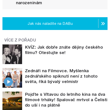
narozeninám
Jak nás naladíte na DABu
VÍCE Z POŘADU
KVÍZ: Jak dobře znáte dějiny českého
filmu? Otestujte se!
Zednáři na Filmovce. Myšlenka
zednářského spiknutí není z tohoto
světa, říká bývalý velmistr
Pojďte s Vltavou do letního kina na dva
filmové trháky! Spalovač mrtvol a Čelisti
do uší i na plátně