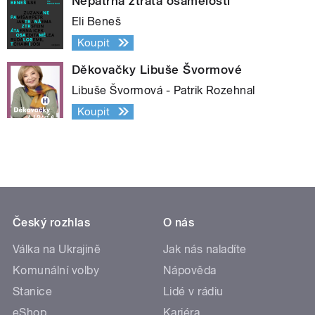
Nepatrná ztráta osamělosti
Eli Beneš
Koupit
Děkovačky Libuše Švormové
Libuše Švormová - Patrik Rozehnal
Koupit
Český rozhlas
O nás
Válka na Ukrajině
Jak nás naladíte
Komunální volby
Nápověda
Stanice
Lidé v rádiu
eShop
Kariéra