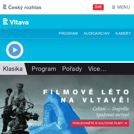
Přejít k hlavnímu obsahu
MENU
ŽIVĚ
PROGRAM
AUDIOARCHIV
KAMERY
Klasika
Program
Pořady
Více
…