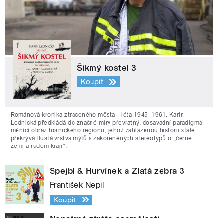
Šikmý kostel 3
Koupit
Románová kronika ztraceného města - léta 1945–1961. Karin
Lednická předkládá do značné míry převratný, dosavadní paradigma
měnící obraz hornického regionu, jehož zahlazenou historii stále
překrývá tlustá vrstva mýtů a zakořeněných stereotypů o „černé
zemi a rudém kraji“.
Spejbl & Hurvínek a Zlatá zebra 3
František Nepil
Koupit