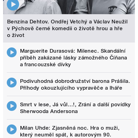
Benzína Dehtov. Ondřej Vetchý a Václav Neužil
v Pýchově černé komedii o životě hrou a hře
o život
Marguerite Durasová: Milenec. Skandální
příběh zakázané lásky zámožného Číňana
a francouzské dívky
Podivuhodná dobrodružství barona Prášila.
Příhody okouzlujícího vypravěče a lháře
Smrt v lese, Já vůl…!, Zrání a další povídky
Sherwooda Andersona
Milan Uhde: Zjasněná noc. Hra o muži,
který neuměl spát, k autorovým 90.