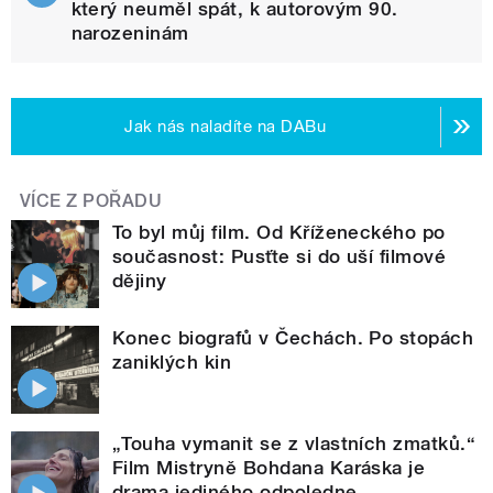
který neuměl spát, k autorovým 90.
narozeninám
Jak nás naladíte na DABu
VÍCE Z POŘADU
To byl můj film. Od Kříženeckého po
současnost: Pusťte si do uší filmové
dějiny
Konec biografů v Čechách. Po stopách
zaniklých kin
„Touha vymanit se z vlastních zmatků.“
Film Mistryně Bohdana Karáska je
drama jediného odpoledne