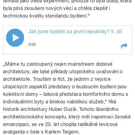
témata jako třeba experiment, protože to byla doba, která
byla plná zkoušení nových věcí a chtěla zlepšit i
technickou kvalitu standandu bydlení.“
Jak jsme bydleli za první republiky? II. díl
Jak jsme bydleli za první republiky? II.
0:00
díl
Play /
Jak jsme bydleli za první republiky? II. díl
„Máme tu zastoupený nejen mainstream dobové
architektury, ale také příklady utopického uvažování o
architektuře. Troufám si říct, že jedním z nejvíce
utopických aspektů představy o budoucím bydlení jsou
kolektivní domy – taková představa komfortního domu s
individuálními byty a širokou nabídkou služeb,“ říká
historik architektury Huber Guzik. Tohoto liberálního
architektonického konceptu, který měl napomoci ženské
pause
emancipaci, se ve 20. let chopila radikálně levicová
avatgarda v čele s Karlem Teigem.