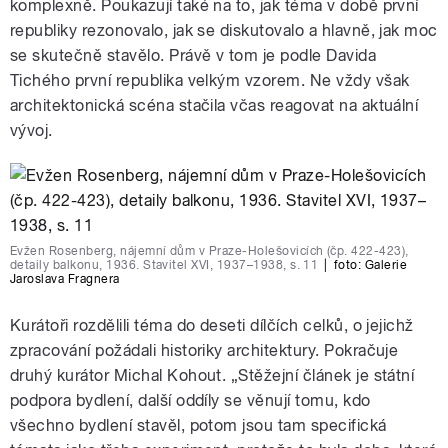
komplexně. Poukazují také na to, jak téma v době první
republiky rezonovalo, jak se diskutovalo a hlavně, jak moc
se skutečně stavělo. Právě v tom je podle Davida
Tichého první republika velkým vzorem. Ne vždy však
architektonická scéna stačila včas reagovat na aktuální
vývoj.
Evžen Rosenberg, nájemní dům v Praze-Holešovicích (čp. 422-423),
detaily balkonu, 1936. Stavitel XVI, 1937–1938, s. 11
|
foto:
Galerie
Jaroslava Fragnera
Kurátoři rozdělili téma do deseti dílčích celků, o jejichž
zpracování požádali historiky architektury. Pokračuje
druhý kurátor Michal Kohout. „Stěžejní článek je státní
podpora bydlení, další oddíly se věnují tomu, kdo
všechno bydlení stavěl, potom jsou tam specifická