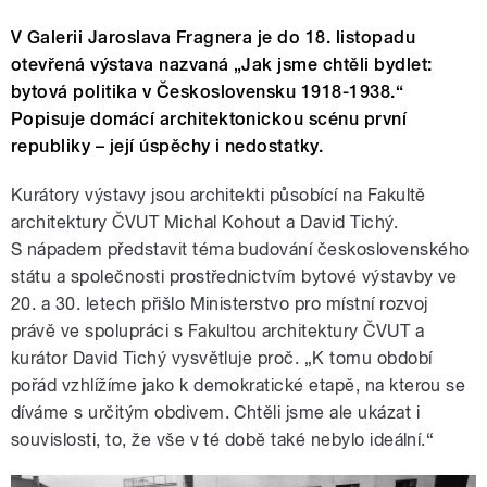
V Galerii Jaroslava Fragnera je do 18. listopadu
otevřená výstava nazvaná „Jak jsme chtěli bydlet:
bytová politika v Československu 1918-1938.“
Popisuje domácí architektonickou scénu první
republiky – její úspěchy i nedostatky.
Kurátory výstavy jsou architekti působící na Fakultě
architektury ČVUT Michal Kohout a David Tichý.
S nápadem představit téma budování československého
státu a společnosti prostřednictvím bytové výstavby ve
20. a 30. letech přišlo Ministerstvo pro místní rozvoj
právě ve spolupráci s Fakultou architektury ČVUT a
kurátor David Tichý vysvětluje proč. „K tomu období
pořád vzhlížíme jako k demokratické etapě, na kterou se
díváme s určitým obdivem. Chtěli jsme ale ukázat i
souvislosti, to, že vše v té době také nebylo ideální.“