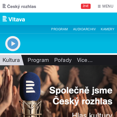
Přejít k hlavnímu obsahu
MENU
ŽIVĚ
PROGRAM
AUDIOARCHIV
KAMERY
Kultura
Program
Pořady
Více
…