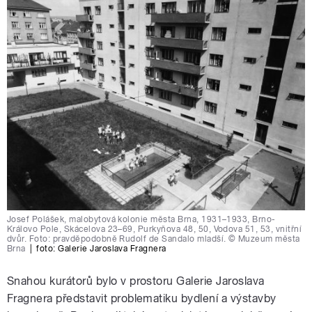
Josef Polášek, malobytová kolonie města Brna, 1931–1933, Brno-
Královo Pole, Skácelova 23–69, Purkyňova 48, 50, Vodova 51, 53, vnitřní
dvůr. Foto: pravděpodobně Rudolf de Sandalo mladší. © Muzeum města
Brna
|
foto:
Galerie Jaroslava Fragnera
Snahou kurátorů bylo v prostoru Galerie Jaroslava
Fragnera představit problematiku bydlení a výstavby