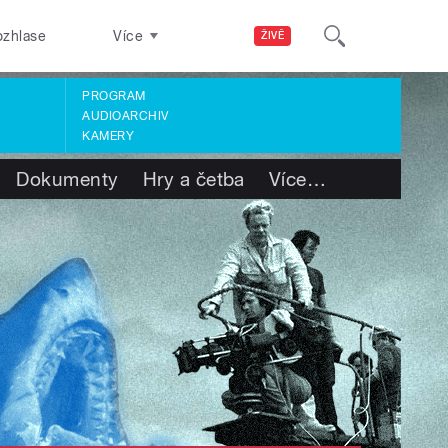
ozhlase
Více
ŽIVĚ
PROGRAM
AUDIOARCHIV
KAMERY
Dokumenty
Hry a četba
Více
…