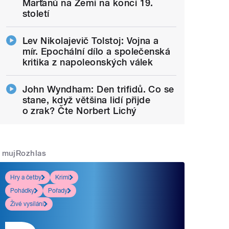
Marťanů na Zemi na konci 19.
století
Lev Nikolajevič Tolstoj: Vojna a
mír. Epochální dílo a společenská
kritika z napoleonských válek
John Wyndham: Den trifidů. Co se
stane, když většina lidí přijde
o zrak? Čte Norbert Lichý
mujRozhlas
Hry a četby
Krimi
Pohádky
Pořady
Živé vysílání