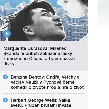
Marguerite Durasová: Milenec.
Skandální příběh zakázané lásky
zámožného Číňana a francouzské
dívky
Benzína Dehtov. Ondřej Vetchý a
Václav Neužil v Pýchově černé
komedii o životě hrou a hře o život
Herbert George Wells: Válka
světů. Průběh brutální invaze