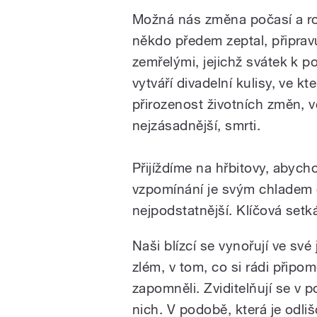
Možná nás změna počasí a ro
někdo předem zeptal, připrav
zemřelými, jejichž svátek k 
vytváří divadelní kulisy, ve k
přirozenost životních změn, 
nejzásadnější, smrti.
Přijíždíme na hřbitovy, abyc
vzpomínání je svým chladem o
nejpodstatnější. Klíčová setká
Naši blízcí se vynořují ve své
zlém, v tom, co si rádi přip
zapomněli. Zviditelňují se v 
nich. V podobě, která je odli