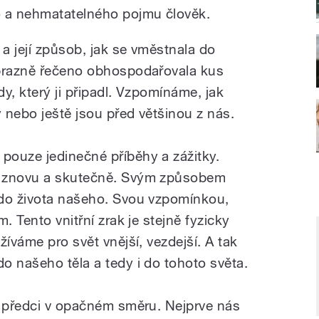
o a nehmatatelného pojmu člověk.
a její způsob, jak se vměstnala do
obrazně řečeno obhospodařovala kus
y, který ji připadl. Vzpomínáme, jak
y nebo ještě jsou před většinou z nás.
pouze jedinečné příběhy a zážitky.
i znovu a skutečně. Svým způsobem
 do života našeho. Svou vzpomínkou,
. Tento vnitřní zrak je stejně fyzicky
žíváme pro svět vnější, vezdejší. A tak
o našeho těla a tedy i do tohoto světa.
i předci v opačném směru. Nejprve nás