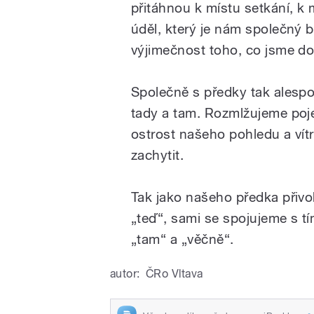
přitáhnou k místu setkání, k 
úděl, který je nám společný 
výjimečnost toho, co jsme dok
Společně s předky tak alespo
tady a tam. Rozmlžujeme poje
ostrost našeho pohledu a vít
zachytit.
Tak jako našeho předka přivo
„teď“, sami se spojujeme s t
„tam“ a „věčně“.
autor:
ČRo Vltava