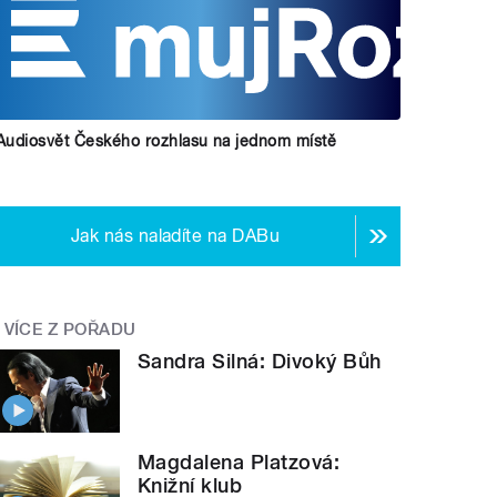
Audiosvět Českého rozhlasu na jednom místě
Jak nás naladíte na DABu
VÍCE Z POŘADU
Sandra Silná: Divoký Bůh
Magdalena Platzová:
Knižní klub