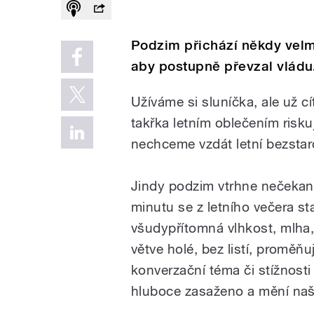
Podzim přichází někdy velmi
aby postupně převzal vládu
Užíváme si sluníčka, ale už cít
takřka letním oblečením risk
nechceme vzdát letní bezstaro
Jindy podzim vtrhne nečekaně
minutu se z letního večera s
všudypřítomná vlhkost, mlha, 
větve holé, bez listí, proměňu
konverzační téma či stížnosti
hluboce zasaženo a mění naš