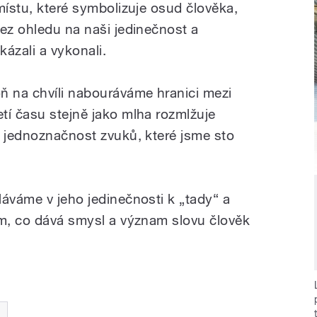
místu, které symbolizuje osud člověka,
bez ohledu na naši jedinečnost a
ázali a vykonali.
ň na chvíli nabouráváme hranici mezi
tí času stejně jako mlha rozmlžuje
r jednoznačnost zvuků, které jsme sto
láváme v jeho jedinečnosti k „tady“ a
ím, co dává smysl a význam slovu člověk