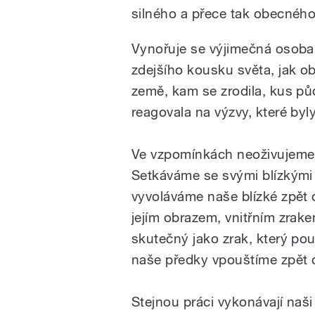
silného a přece tak obecnéh
Vynořuje se výjimečná osoba 
zdejšího kousku světa, jak 
země, kam se zrodila, kus půd
reagovala na výzvy, které byl
Ve vzpomínkách neoživujeme 
Setkáváme se svými blízkým
vyvoláváme naše blízké zpět
jejím obrazem, vnitřním zrakem
skutečný jako zrak, který pou
naše předky vpouštíme zpět d
Stejnou práci vykonávají naš