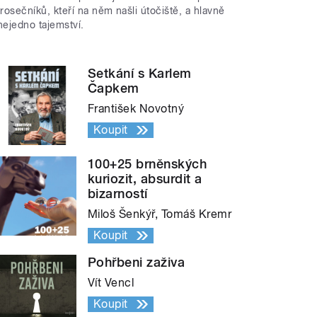
trosečníků, kteří na něm našli útočiště, a hlavně
nejedno tajemství.
Setkání s Karlem
Čapkem
František Novotný
Koupit
100+25 brněnských
kuriozit, absurdit a
bizarností
Miloš Šenkýř, Tomáš Kremr
Koupit
Pohřbeni zaživa
Vít Vencl
Koupit