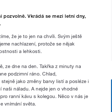
 pozvolně. Vkrádá se mezi letní dny,
.
íme, že je to jen na chvíli. Svým ještě
ujeme nachlazení, protože se nějak
stnosti a lehkosti.
, ze dne na den. Takřka z minuty na
tane podzimní ráno. Chlad,
stejně jako změny barvy listí a posléze i
jí naši náladu. A nejde jen o vhodné
 pro ranní kávu s kolegou. Něco v nás je
e vnímání světa.