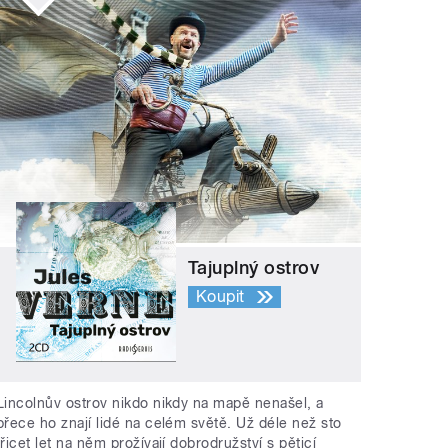
Tajuplný ostrov
Koupit
Lincolnův ostrov nikdo nikdy na mapě nenašel, a
přece ho znají lidé na celém světě. Už déle než sto
třicet let na něm prožívají dobrodružství s pěticí