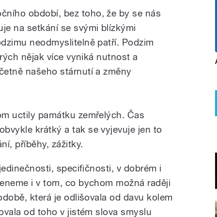
čního období, bez toho, že by se nás
uje na setkání se svými blízkými
podzimu neodmyslitelně patří. Podzim
terých nějak více vyniká nutnost a
včetně našeho stárnutí a změny
hom uctily památku zemřelých. Čas
bvykle krátký a tak se vyjevuje jen to
ní, příběhy, zážitky.
 jedinečnosti, specifičnosti, v dobrém i
omeneme i v tom, co bychom možná raději
podobě, která je odlišovala od davu kolem
šovala od toho v jistém slova smyslu