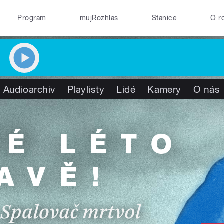
Program
mujRozhlas
Stanice
O r
Audioarchiv
Playlisty
Lidé
Kamery
O nás