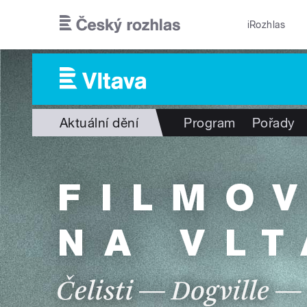
Přejít k hlavnímu obsahu
iRozhlas
Aktuální dění
Program
Pořady