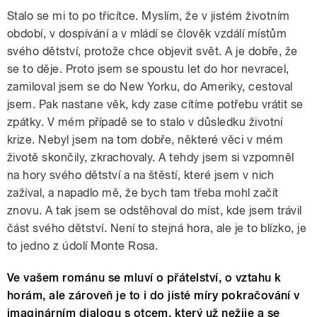
Stalo se mi to po třicítce. Myslím, že v jistém životním
období, v dospívání a v mládí se člověk vzdálí místům
svého dětství, protože chce objevit svět. A je dobře, že
se to děje. Proto jsem se spoustu let do hor nevracel,
zamiloval jsem se do New Yorku, do Ameriky, cestoval
jsem. Pak nastane věk, kdy zase cítíme potřebu vrátit se
zpátky. V mém případě se to stalo v důsledku životní
krize. Nebyl jsem na tom dobře, některé věci v mém
životě skončily, zkrachovaly. A tehdy jsem si vzpomněl
na hory svého dětství a na štěstí, které jsem v nich
zažíval, a napadlo mě, že bych tam třeba mohl začít
znovu. A tak jsem se odstěhoval do míst, kde jsem trávil
část svého dětství. Není to stejná hora, ale je to blízko, je
to jedno z údolí Monte Rosa.
Ve vašem románu se mluví o přátelství, o vztahu k
horám, ale zároveň je to i do jisté míry pokračování v
imaginárním dialogu s otcem, který už nežije a se