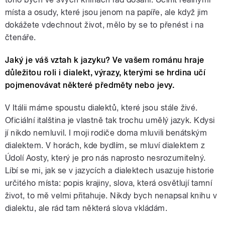
místa a osudy, které jsou jenom na papíře, ale když jim
dokážete vdechnout život, mělo by se to přenést i na
čtenáře.
Jaký je váš vztah k jazyku? Ve vašem románu hraje
důležitou roli i dialekt, výrazy, kterými se hrdina učí
pojmenovávat některé předměty nebo jevy.
V Itálii máme spoustu dialektů, které jsou stále živé.
Oficiální italština je vlastně tak trochu umělý jazyk. Kdysi
jí nikdo nemluvil. I moji rodiče doma mluvili benátským
dialektem. V horách, kde bydlím, se mluví dialektem z
Údolí Aosty, který je pro nás naprosto nesrozumitelný.
Líbí se mi, jak se v jazycích a dialektech usazuje historie
určitého místa: popis krajiny, slova, která osvětlují tamní
život, to mě velmi přitahuje. Nikdy bych nenapsal knihu v
dialektu, ale rád tam některá slova vkládám.