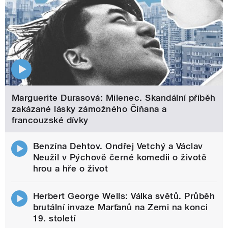
Marguerite Durasová: Milenec. Skandální příběh
zakázané lásky zámožného Číňana a
francouzské dívky
Benzína Dehtov. Ondřej Vetchý a Václav
Neužil v Pýchově černé komedii o životě
hrou a hře o život
Herbert George Wells: Válka světů. Průběh
brutální invaze Marťanů na Zemi na konci
19. století