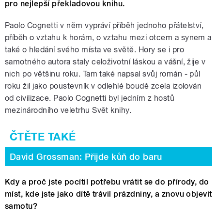
pro nejlepší překladovou knihu.
Paolo Cognetti v něm vypráví příběh jednoho přátelství,
příběh o vztahu k horám, o vztahu mezi otcem a synem a
také o hledání svého místa ve světě. Hory se i pro
samotného autora staly celoživotní láskou a vášní, žije v
nich po většinu roku. Tam také napsal svůj román - půl
roku žil jako poustevník v odlehlé boudě zcela izolován
od civilizace. Paolo Cognetti byl jedním z hostů
mezinárodního veletrhu Svět knihy.
David Grossman: Přijde kůň do baru
Kdy a proč jste pocítil potřebu vrátit se do přírody, do
míst, kde jste jako dítě trávil prázdniny, a znovu objevit
samotu?