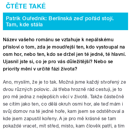
Patrik Ouředník: Berlínská zeď pořád stojí.
Tam, kde stála
Název vašeho románu se vztahuje k nepálskému
přísloví o tom, zda je moudřejší ten, kdo vystoupal na
osm hor, nebo ten, kdo se držel jen té jedné, té hlavní.
Ujasnil jste si, co je pro vás důležitější? Nebo se
priority mění v určité fázi života?
Ano, myslím, že je to tak. Možná jsme každý stvořený ze
dvou různých polovic. Já třeba hrozně rád cestuji, je to
pro mě jedna z nejlepších věcí v životě. Takže částečně
se cítím jako ten, co dělá okruh osmi hor, ale teď mám i
svůj domov na té jedné hoře, kam jsem se odstěhoval a
kde jsem zapustil kořeny. A je pro mě krásné se tam
pokaždé vracet, mít střed, místo, kam člověk patří, a tím