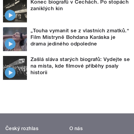
Konec biografů v Čechách. Po stopách
zaniklých kin
„Touha vymanit se z vlastních zmatků.“
Film Mistryně Bohdana Karáska je
drama jediného odpoledne
Zašlá sláva starých biografů: Vydejte se
na místa, kde filmové příběhy psaly
historii
Český rozhlas
O nás