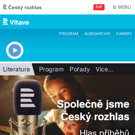
Přejít k hlavnímu obsahu
MENU
ŽIVĚ
PROGRAM
AUDIOARCHIV
KAMERY
Literatura
Program
Pořady
Více
…