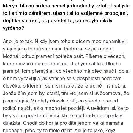
kterým hlavní hrdina neměl jednoduchý vztah. Psal jste
to i s tímto záměrem, ujasnit si to vzájemné propojení,
dojít ke smíření, dopovědět to, co nebylo nikdy
vyřčeno?
Ano, je to tak. Nikdy jsem toho s otcem moc nenamluvil,
stejně jako to má v románu Pietro se svým otcem.
Možná i odtud pramení potřeba psát. Píšeme o věcech,
které možná nedokážeme říct druhým nahlas. Dlouho
jsem při tom přemýšlel, co všechno mě otec naučil, co si
o něm vybavuji a jak strašně se v dospělosti podobám
člověku, o kterém jsem si myslel, že je úplně jiný než já.
Jenže čím jsem byl starší, tím víc jsem si uvědomoval, že
jsem stejný. Mnohdy člověk zjistí, co všechno se od
rodičů naučil, až o mnoho let později. A uvědomí si, že to
byly velmi podstatné věci, které mu tehdy nepřipadaly
důležité. Chodit do hor je pro dítě jenom velká námaha,
nechápe, proč by to mělo dělat. Ale je to jako, když