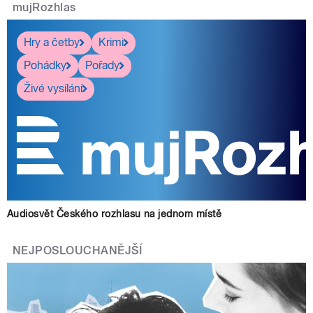
mujRozhlas
Hry a četby
Krimi
Pohádky
Pořady
Živé vysílání
Audiosvět Českého rozhlasu na jednom místě
NEJPOSLOUCHANĚJŠÍ