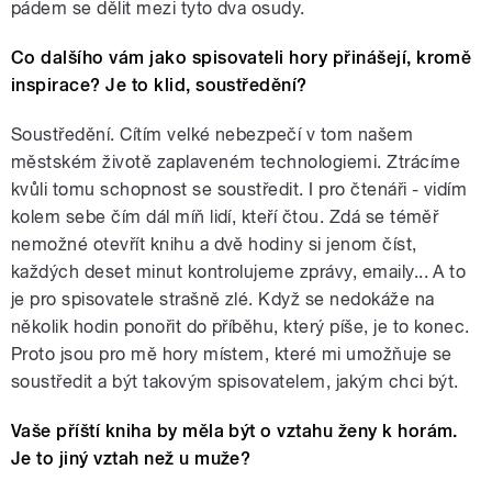
pádem se dělit mezi tyto dva osudy.
Co dalšího vám jako spisovateli hory přinášejí, kromě
inspirace? Je to klid, soustředění?
Soustředění. Cítím velké nebezpečí v tom našem
městském životě zaplaveném technologiemi. Ztrácíme
kvůli tomu schopnost se soustředit. I pro čtenáři - vidím
kolem sebe čím dál míň lidí, kteří čtou. Zdá se téměř
nemožné otevřít knihu a dvě hodiny si jenom číst,
každých deset minut kontrolujeme zprávy, emaily... A to
je pro spisovatele strašně zlé. Když se nedokáže na
několik hodin ponořit do příběhu, který píše, je to konec.
Proto jsou pro mě hory místem, které mi umožňuje se
soustředit a být takovým spisovatelem, jakým chci být.
Vaše příští kniha by měla být o vztahu ženy k horám.
Je to jiný vztah než u muže?