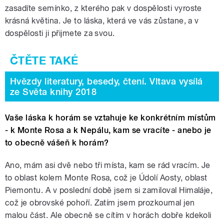
zasadíte semínko, z kterého pak v dospělosti vyroste
krásná květina. Je to láska, která ve vás zůstane, a v
dospělosti ji přijmete za svou.
Hvězdy literatury, besedy, čtení. Vltava vysílá
ze Světa knihy 2018
Vaše láska k horám se vztahuje ke konkrétním místům
- k Monte Rosa a k Nepálu, kam se vracíte - anebo je
to obecně vášeň k horám?
Ano, mám asi dvě nebo tři místa, kam se rád vracím. Je
to oblast kolem Monte Rosa, což je Údolí Aosty, oblast
Piemontu. A v poslední době jsem si zamiloval Himaláje,
což je obrovské pohoří. Zatím jsem prozkoumal jen
malou část. Ale obecně se cítím v horách dobře kdekoli