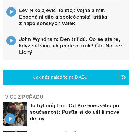
Lev Nikolajevič Tolstoj: Vojna a mír.
Epochální dílo a společenská kritika
z napoleonských válek
John Wyndham: Den trifidů. Co se stane,
když většina lidí přijde o zrak? Čte Norbert
Lichý
Jak nás naladíte na DABu
VÍCE Z POŘADU
To byl můj film. Od Kříženeckého po
současnost: Pusťte si do uší filmové
dějiny