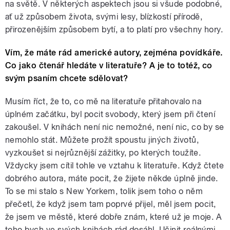
na světě. V některých aspektech jsou si všude podobné,
ať už způsobem života, svými lesy, blízkostí přírodě,
přirozenějším způsobem bytí, a to platí pro všechny hory.
Vím, že máte rád americké autory, zejména povídkáře.
Co jako čtenář hledáte v literatuře? A je to totéž, co
svým psaním chcete sdělovat?
Musím říct, že to, co mě na literatuře přitahovalo na
úplném začátku, byl pocit svobody, který jsem při čtení
zakoušel. V knihách není nic nemožné, není nic, co by se
nemohlo stát. Můžete prožít spoustu jiných životů,
vyzkoušet si nejrůznější zážitky, po kterých toužíte.
Vždycky jsem cítil tohle ve vztahu k literatuře. Když čtete
dobrého autora, máte pocit, že žijete někde úplně jinde.
To se mi stalo s New Yorkem, tolik jsem toho o něm
přečetl, že když jsem tam poprvé přijel, měl jsem pocit,
že jsem ve městě, které dobře znám, které už je moje. A
toho bych ve svých knihách rád dosáhl. Učinit reálnými