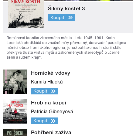
Šikmý kostel 3
Koupit
Románová kronika ztraceného města - léta 1945–1961. Karin
Lednická předkládá do značné míry převratný, dosavadní paradigma
měnící obraz hornického regionu, jehož zahlazenou historii stále
překrývá tlustá vrstva mýtů a zakořeněných stereotypů o „černé
zemi a rudém kraji“.
Hornické vdovy
Kamila Hladká
Koupit
Hrob na kopci
Patricia Gibneyová
Koupit
Pohřbeni zaživa