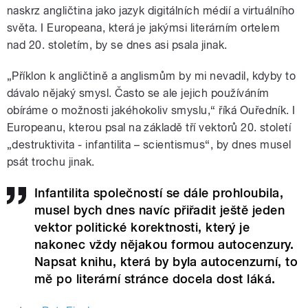
naskrz angličtina jako jazyk digitálních médií a virtuálního
světa. I Europeana, která je jakýmsi literárním ortelem
nad 20. stoletím, by se dnes asi psala jinak.
„Příklon k angličtině a anglismům by mi nevadil, kdyby to
dávalo nějaký smysl. Často se ale jejich používáním
obíráme o možnosti jakéhokoliv smyslu,“ říká Ouředník. I
Europeanu, kterou psal na základě tří vektorů 20. století
„destruktivita - infantilita – scientismus“, by dnes musel
psát trochu jinak.
Infantilita společností se dále prohloubila,
musel bych dnes navíc přiřadit ještě jeden
vektor politické korektnosti, který je
nakonec vždy nějakou formou autocenzury.
Napsat knihu, která by byla autocenzurní, to
mě po literární stránce docela dost láká.