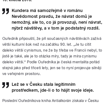
Kundera má samozřejmě v románu
Nevědomost pravdu, že návrat domů je
nemožný, ale to, co já provozuji, není návrat,
nýbrž návštěvy, a v tom je podstatný rozdíl.
Ouředník připouští, že při současných návštěvách zažívá
větší kulturní šok než na začátku 90. let. „Je tu cítit
daleko větší cynismus, ne že by třeba ve Francii nebyl, to
jistě je také, ale je to otázka míry, tady je míra cynismu
daleko větší.“ Podle Ouředníka je česká mentalita pořád
stejná jako před třiceti lety, jen se to nyní projevuje silněji
ve veřejném prostoru.
Lež se v Česku stala legitimním
prostředkem, jde-li o to hájit svoje ideje.
Poslední Ouředníkova kniha Antialkorán získala v Česku