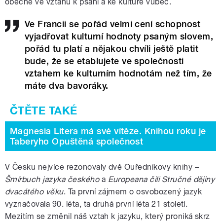
obecně ve vztahu k psaní a ke kultuře vůbec.
Ve Francii se pořád velmi cení schopnost
vyjadřovat kulturní hodnoty psaným slovem,
pořád tu platí a nějakou chvíli ještě platit
bude, že se etablujete ve společnosti
vztahem ke kulturním hodnotám než tím, že
máte dva bavoráky.
Magnesia Litera má své vítěze. Knihou roku je
Taberyho Opuštěná společnost
V Česku nejvíce rezonovaly dvě Ouředníkovy knihy –
Šmírbuch jazyka českého
a
Europeana čili Stručné dějiny
dvacátého věku
. Ta první zájmem o osvobozený jazyk
vyznačovala 90. léta, ta druhá první léta 21 století.
Mezitím se změnil náš vztah k jazyku, který proniká skrz