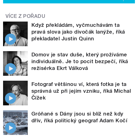
VÍCE Z POŘADU
Když překládám, vyčmuchávám ta
pravá slova jako divočák lanýže, říká
překladatel Justin Quinn
Domov je stav duše, který prožíváme
individuálně. Je to pocit bezpečí, říká
režisérka Ekrt Válková
Fotograf většinou ví, která fotka je ta
správná už při jejím vzniku, říká Michal
Čížek
Gróňané s Dány jsou si blíž než kdy
dřív, říká politický geograf Adam Kočí