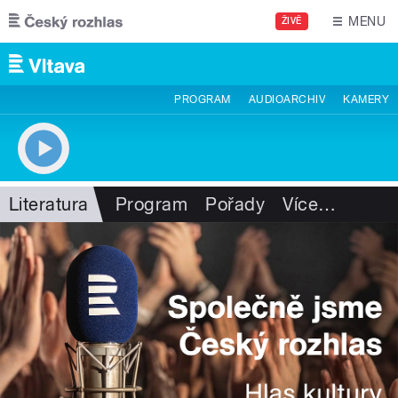
Přejít k hlavnímu obsahu
MENU
ŽIVĚ
PROGRAM
AUDIOARCHIV
KAMERY
Literatura
Program
Pořady
Více
…