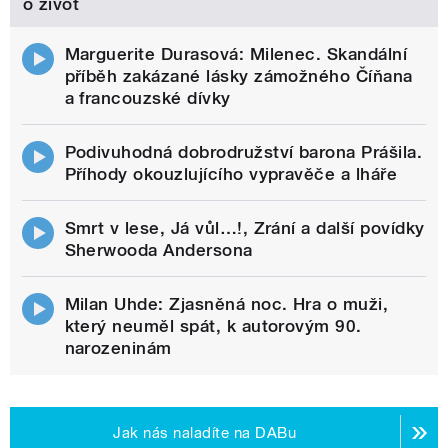
o život
Marguerite Durasová: Milenec. Skandální
příběh zakázané lásky zámožného Číňana
a francouzské dívky
Podivuhodná dobrodružství barona Prášila.
Příhody okouzlujícího vypravěče a lháře
Smrt v lese, Já vůl…!, Zrání a další povídky
Sherwooda Andersona
Milan Uhde: Zjasněná noc. Hra o muži,
který neuměl spát, k autorovým 90.
narozeninám
Jak nás naladíte na DABu