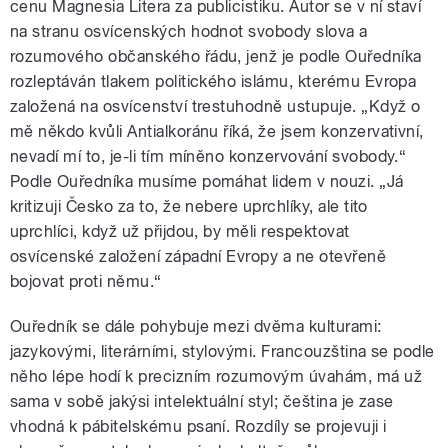
cenu Magnesia Litera za publicistiku. Autor se v ní staví
na stranu osvícenských hodnot svobody slova a
rozumového občanského řádu, jenž je podle Ouředníka
rozleptáván tlakem politického islámu, kterému Evropa
založená na osvícenství trestuhodně ustupuje. „Když o
mě někdo kvůli Antialkoránu říká, že jsem konzervativní,
nevadí mí to, je-li tím míněno konzervování svobody.“
Podle Ouředníka musíme pomáhat lidem v nouzi. „Já
kritizuji Česko za to, že nebere uprchlíky, ale tito
uprchlíci, když už přijdou, by měli respektovat
osvícenské založení západní Evropy a ne otevřeně
bojovat proti němu.“
Ouředník se dále pohybuje mezi dvěma kulturami:
jazykovými, literárními, stylovými. Francouzština se podle
něho lépe hodí k precizním rozumovým úvahám, má už
sama v sobě jakýsi intelektuální styl; čeština je zase
vhodná k pábitelskému psaní. Rozdíly se projevuji i