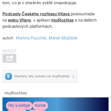
tom, co je v dnešním světě znepokojuje.
Podcasty Českého rozhlasu Vltava
poslouchejte
na
webu Vltavy
, v aplikaci
mujRozhlas
a na dalších
podcastových platformách.
autoři:
Martina Pouchlá
,
Marek Mojžíšek
Všechny díly pořadu na mujRozhlas
mujRozhlas
Hry a četby
Krimi