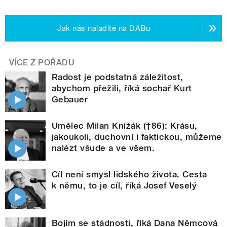
Jak nás naladíte na DABu
VÍCE Z POŘADU
Radost je podstatná záležitost,
abychom přežili, říká sochař Kurt
Gebauer
Umělec Milan Knížák (†86): Krásu,
jakoukoli, duchovní i faktickou, můžeme
nalézt všude a ve všem.
Cíl není smysl lidského života. Cesta
k němu, to je cíl, říká Josef Veselý
Bojím se stádnosti, říká Dana Němcová