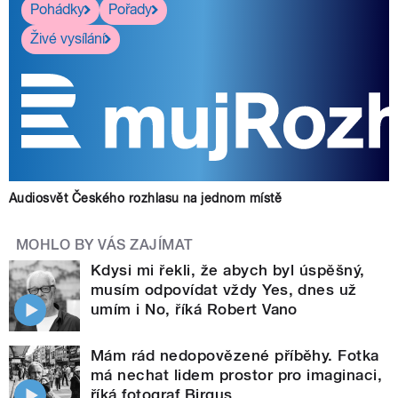
Pohádky
Pořady
Živé vysílání
Audiosvět Českého rozhlasu na jednom místě
MOHLO BY VÁS ZAJÍMAT
Kdysi mi řekli, že abych byl úspěšný,
musím odpovídat vždy Yes, dnes už
umím i No, říká Robert Vano
Mám rád nedopovězené příběhy. Fotka
má nechat lidem prostor pro imaginaci,
říká fotograf Birgus