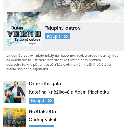
Tajuplný ostrov
Koupit
Lincolnův ostrov nikdo nikdy na mapě nenašel, a přece ho znají lidé
na celém světě. Už déle než sto třicet let na něm prožívají
dobrodružství s pěticí trosečníků, kteří na něm našli útočiště, a
hlavně nejedno tajemství.
Operette gala
Kateřina Kněžíková a Adam Plachetka
Koupit
HoKlaFaKla
Ondřej Kukal