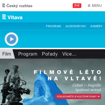
Přejít k hlavnímu obsahu
MENU
ŽIVĚ
PROGRAM
AUDIOARCHIV
KAMERY
Film
Program
Pořady
Více
…