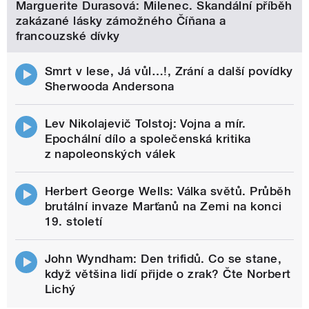
Marguerite Durasová: Milenec. Skandální příběh
zakázané lásky zámožného Číňana a
francouzské dívky
Smrt v lese, Já vůl…!, Zrání a další povídky
Sherwooda Andersona
Lev Nikolajevič Tolstoj: Vojna a mír.
Epochální dílo a společenská kritika
z napoleonských válek
Herbert George Wells: Válka světů. Průběh
brutální invaze Marťanů na Zemi na konci
19. století
John Wyndham: Den trifidů. Co se stane,
když většina lidí přijde o zrak? Čte Norbert
Lichý