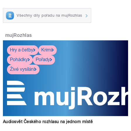
Všechny díly pořadu na mujRozhlas
mujRozhlas
Hry a četby
Krimi
Pohádky
Pořady
Živé vysílání
Audiosvět Českého rozhlasu na jednom místě