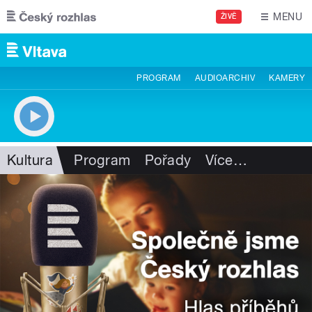
Přejít k hlavnímu obsahu
MENU
ŽIVĚ
PROGRAM
AUDIOARCHIV
KAMERY
Kultura
Program
Pořady
Více
…