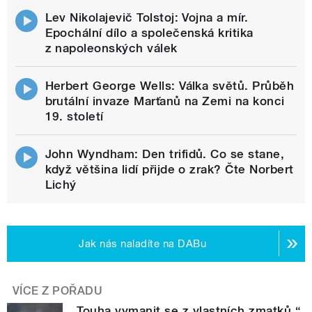
Lev Nikolajevič Tolstoj: Vojna a mír.
Epochální dílo a společenská kritika
z napoleonských válek
Herbert George Wells: Válka světů. Průběh
brutální invaze Marťanů na Zemi na konci
19. století
John Wyndham: Den trifidů. Co se stane,
když většina lidí přijde o zrak? Čte Norbert
Lichý
Jak nás naladíte na DABu
VÍCE Z POŘADU
„Touha vymanit se z vlastních zmatků.“