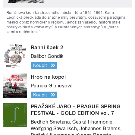
Románová kronika ztraceného města - léta 1945–1961. Karin
Lednická předkládá do značné míry převratný, dosavadní paradigma
měnící obraz hornického regionu, jehož zahlazenou historii stále
překrývá tlustá vrstva mýtů a zakořeněných stereotypů o „černé
zemi a rudém kraji“.
Ranní špek 2
Dalibor Gondík
Koupit
Hrob na kopci
Patricia Gibneyová
Koupit
PRAŽSKÉ JARO - PRAGUE SPRING
FESTIVAL - GOLD EDITION vol. 7
Bedřich Smetana, Česká filharmonie,
Wolfgang Sawallisch, Johannes Brahms,