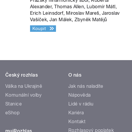
Pražský filharmonický sbor, Roberta
Alexander, Thomas Allen, Lubomír Mátl,
Erich Leinsdorf, Miroslav Mareš, Jaroslav
Vašíček, Jan Málek, Zbyněk Matějů
Koupit
Český rozhlas
O nás
Válka na Ukrajině
Jak nás naladíte
Komunální volby
Nápověda
Stanice
Lidé v rádiu
eShop
Kariéra
Kontakt
Rozhlasový poplatek
mujRozhlas