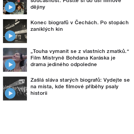
současnost: Pusťte si do uší filmové
dějiny
Konec biografů v Čechách. Po stopách
zaniklých kin
„Touha vymanit se z vlastních zmatků.“
Film Mistryně Bohdana Karáska je
drama jediného odpoledne
Zašlá sláva starých biografů: Vydejte se
na místa, kde filmové příběhy psaly
historii