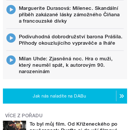
Marguerite Durasová: Milenec. Skandální
příběh zakázané lásky zámožného Číňana
a francouzské dívky
Podivuhodná dobrodružství barona Prášila.
Příhody okouzlujícího vypravěče a lháře
Milan Uhde: Zjasněná noc. Hra o muži,
který neuměl spát, k autorovým 90.
narozeninám
Jak nás naladíte na DABu
VÍCE Z POŘADU
To byl můj film. Od Kříženeckého po