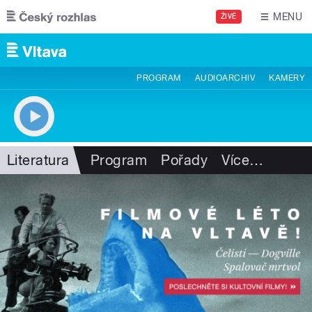
Přejít k hlavnímu obsahu
MENU
ŽIVĚ
PROGRAM
AUDIOARCHIV
KAMERY
Literatura
Program
Pořady
Více
…