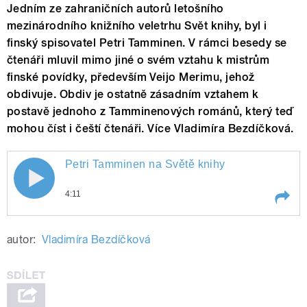
Jedním ze zahraničních autorů letošního
mezinárodního knižního veletrhu Svět knihy, byl i
finský spisovatel Petri Tamminen. V rámci besedy se
čtenáři mluvil mimo jiné o svém vztahu k mistrům
finské povídky, především Veijo Merimu, jehož
obdivuje. Obdiv je ostatně zásadním vztahem k
postavě jednoho z Tamminenových románů, který teď
mohou číst i čeští čtenáři. Více Vladimíra Bezdíčková.
Petri Tamminen na Světě knihy
Petri Tamminen na Světě knihy
4:11
Play /
Petri Tamminen na Světě knihy
autor:
Vladimíra Bezdíčková