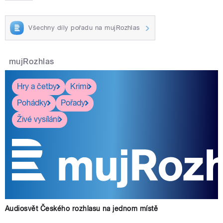
Všechny díly pořadu na mujRozhlas
pause
mujRozhlas
Hry a četby
Krimi
Pohádky
Pořady
Živé vysílání
Audiosvět Českého rozhlasu na jednom místě