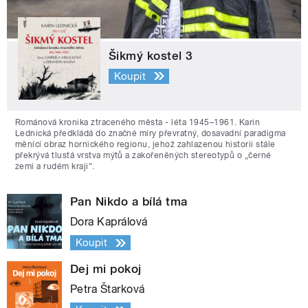
Šikmý kostel 3
Koupit
Románová kronika ztraceného města - léta 1945–1961. Karin
Lednická předkládá do značné míry převratný, dosavadní paradigma
měnící obraz hornického regionu, jehož zahlazenou historii stále
překrývá tlustá vrstva mýtů a zakořeněných stereotypů o „černé
zemi a rudém kraji“.
Pan Nikdo a bílá tma
Dora Kaprálová
Koupit
Dej mi pokoj
Petra Štarková