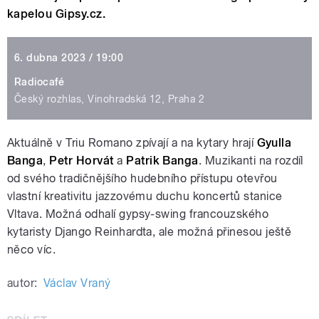
kapelou Gipsy.cz.
6. dubna 2023 / 19:00
Radiocafé
Český rozhlas, Vinohradská 12, Praha 2
Aktuálně v Triu Romano zpívají a na kytary hrají
Gyulla
Banga
,
Petr Horvát
a
Patrik Banga
. Muzikanti na rozdíl
od svého tradičnějšího hudebního přístupu otevřou
vlastní kreativitu jazzovému duchu koncertů stanice
Vltava. Možná odhalí gypsy-swing francouzského
kytaristy Django Reinhardta, ale možná přinesou ještě
něco víc.
autor:
Václav Vraný