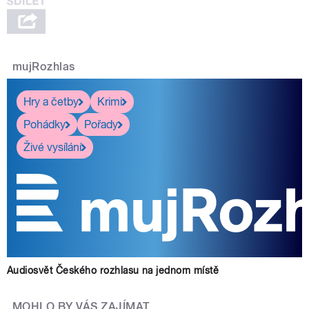
mujRozhlas
Hry a četby
Krimi
Pohádky
Pořady
Živé vysílání
Audiosvět Českého rozhlasu na jednom místě
MOHLO BY VÁS ZAJÍMAT