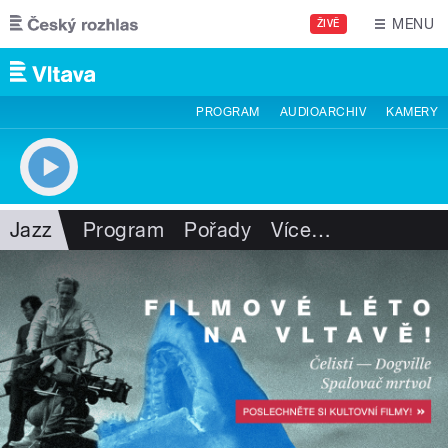
Přejít k hlavnímu obsahu
MENU
ŽIVĚ
PROGRAM
AUDIOARCHIV
KAMERY
Jazz
Program
Pořady
Více
…