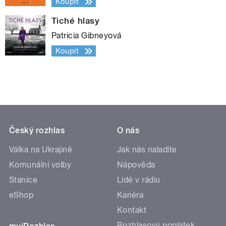
Koupit
Tiché hlasy
Patricia Gibneyová
Koupit
Český rozhlas
O nás
Válka na Ukrajině
Jak nás naladíte
Komunální volby
Nápověda
Stanice
Lidé v rádiu
eShop
Kariéra
Kontakt
Rozhlasový poplatek