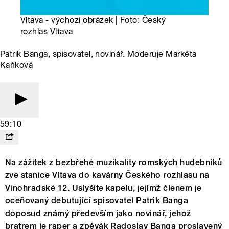
Vltava - výchozí obrázek | Foto: Český
rozhlas Vltava
Patrik Banga, spisovatel, novinář. Moderuje Markéta
Kaňková
59:10
Na zážitek z bezbřehé muzikality romských hudebníků
zve stanice Vltava do kavárny Českého rozhlasu na
Vinohradské 12. Uslyšíte kapelu, jejímž členem je
oceňovaný debutující spisovatel Patrik Banga
doposud známý především jako novinář, jehož
bratrem je raper a zpěvák Radoslav Banga proslavený