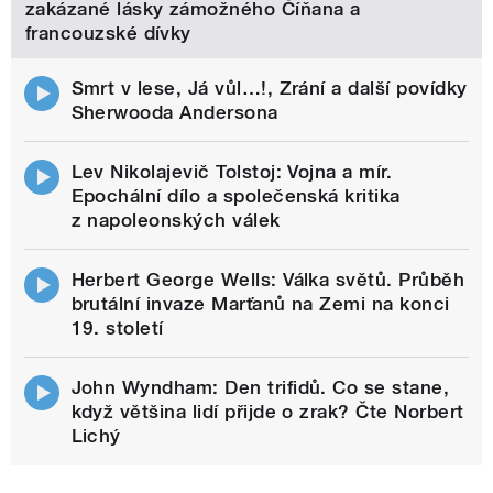
zakázané lásky zámožného Číňana a
francouzské dívky
Smrt v lese, Já vůl…!, Zrání a další povídky
Sherwooda Andersona
Lev Nikolajevič Tolstoj: Vojna a mír.
Epochální dílo a společenská kritika
z napoleonských válek
Herbert George Wells: Válka světů. Průběh
brutální invaze Marťanů na Zemi na konci
19. století
John Wyndham: Den trifidů. Co se stane,
když většina lidí přijde o zrak? Čte Norbert
Lichý