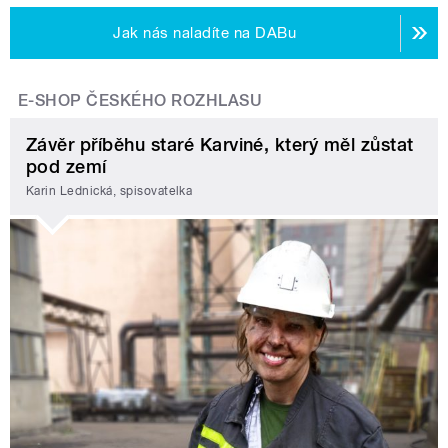
Jak nás naladíte na DABu
E-SHOP ČESKÉHO ROZHLASU
Závěr příběhu staré Karviné, který měl zůstat
pod zemí
Karin Lednická, spisovatelka