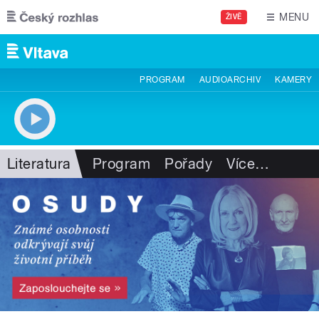
Přejít k hlavnímu obsahu
MENU
ŽIVĚ
PROGRAM
AUDIOARCHIV
KAMERY
Literatura
Program
Pořady
Více
…