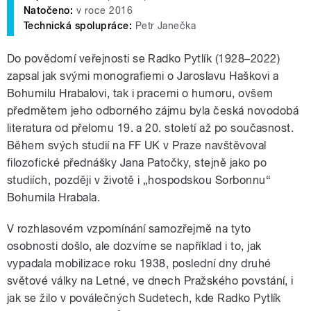
Natočeno:
v roce 2016
Technická spolupráce:
Petr Janečka
Do povědomí veřejnosti se Radko Pytlík (1928–2022)
zapsal jak svými monografiemi o Jaroslavu Haškovi a
Bohumilu Hrabalovi, tak i pracemi o humoru, ovšem
předmětem jeho odborného zájmu byla česká novodobá
literatura od přelomu 19. a 20. století až po současnost.
Během svých studií na FF UK v Praze navštěvoval
filozofické přednášky Jana Patočky, stejně jako po
studiích, později v životě i „hospodskou Sorbonnu“
Bohumila Hrabala.
V rozhlasovém vzpomínání samozřejmě na tyto
osobnosti došlo, ale dozvíme se například i to, jak
vypadala mobilizace roku 1938, poslední dny druhé
světové války na Letné, ve dnech Pražského povstání, i
jak se žilo v poválečných Sudetech, kde Radko Pytlík