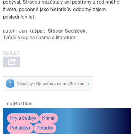
pobýval. Stranou nezůstaly ani postřehy z rodinného
života, podobně jako historikův odborný zájem
posledních let.
autoři:
Jan Kašpar
,
Štěpán Sedláček
,
Tvůrčí skupina Drama a literatura
Všechny díly pořadu na mujRozhlas
mujRozhlas
Hry a četby
Krimi
Pohádky
Pořady