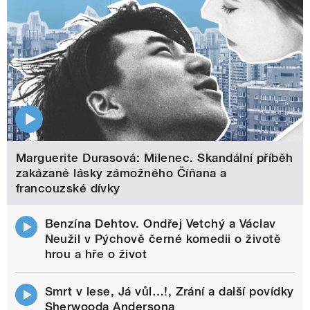
Marguerite Durasová: Milenec. Skandální příběh
zakázané lásky zámožného Číňana a
francouzské dívky
Benzína Dehtov. Ondřej Vetchý a Václav
Neužil v Pýchově černé komedii o životě
hrou a hře o život
Smrt v lese, Já vůl…!, Zrání a další povídky
Sherwooda Andersona