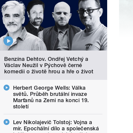
Benzína Dehtov. Ondřej Vetchý a
Václav Neužil v Pýchově černé
komedii o životě hrou a hře o život
Herbert George Wells: Válka
světů. Průběh brutální invaze
Marťanů na Zemi na konci 19.
století
Lev Nikolajevič Tolstoj: Vojna a
mír. Epochální dílo a společenská