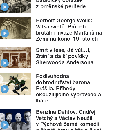
Baladický obrázek
z brněnské periferie
Herbert George Wells:
Válka světů. Průběh
brutální invaze Marťanů na
Zemi na konci 19. století
Smrt v lese, Já vůl…!,
Zrání a další povídky
Sherwooda Andersona
Podivuhodná
dobrodružství barona
Prášila. Příhody
okouzlujícího vypravěče a
lháře
Benzína Dehtov. Ondřej
Vetchý a Václav Neužil
v Pýchově černé komedii