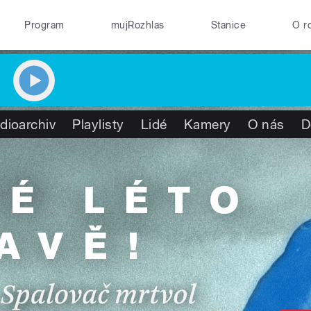
Program
mujRozhlas
Stanice
O r
dioarchiv
Playlisty
Lidé
Kamery
O nás
D