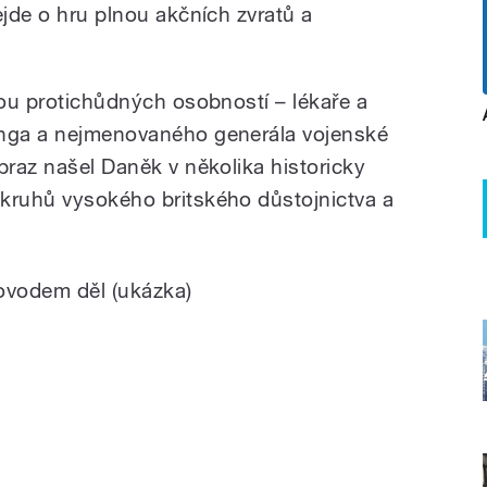
ejde o hru plnou akčních zvratů a
vou protichůdných osobností – lékaře a
inga a nejmenovaného generála vojenské
braz našel Daněk v několika historicky
kruhů vysokého britského důstojnictva a
ovodem děl (ukázka)