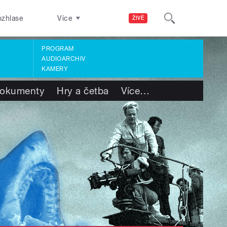
ozhlase
Více
ŽIVĚ
PROGRAM
AUDIOARCHIV
KAMERY
okumenty
Hry a četba
Více
…