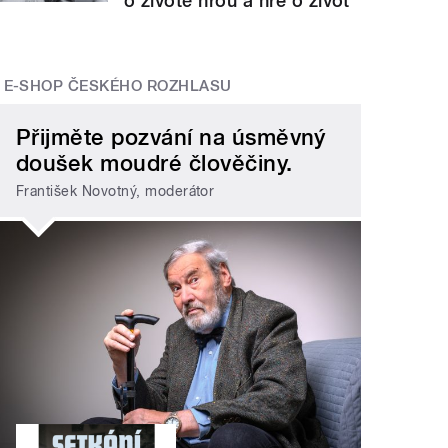
o životě hrou a hře o život
E-SHOP ČESKÉHO ROZHLASU
Přijměte pozvání na úsměvný
doušek moudré člověčiny.
František Novotný, moderátor