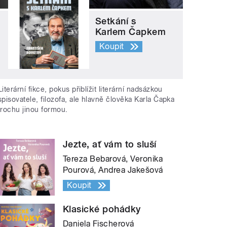
Setkání s
Karlem Čapkem
Koupit
Literární fikce, pokus přiblížit literární nadsázkou
spisovatele, filozofa, ale hlavně člověka Karla Čapka
trochu jinou formou.
Jezte, ať vám to sluší
Tereza Bebarová, Veronika
Pourová, Andrea Jakešová
Koupit
Klasické pohádky
Daniela Fischerová