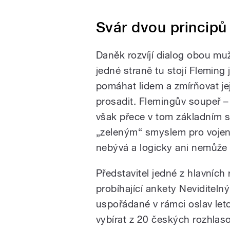
Svár dvou principů
Daněk rozvíjí dialog obou muž
jedné straně tu stojí Fleming
pomáhat lidem a zmírňovat je
prosadit. Flemingův soupeř – 
však přece v tom základním 
„zeleným“ smyslem pro vojens
nebývá a logicky ani nemůže 
Představitel jedné z hlavních 
probíhající ankety Neviditelný
uspořádané v rámci oslav let
vybírat z 20 českých rozhlas