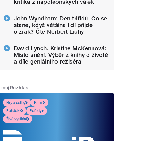
kritika z napoleonských válek
John Wyndham: Den trifidů. Co se
stane, když většina lidí přijde
o zrak? Čte Norbert Lichý
David Lynch, Kristine McKennová:
Místo snění. Výběr z knihy o životě
a díle geniálního režiséra
mujRozhlas
Hry a četby
Krimi
Pohádky
Pořady
Živé vysílání