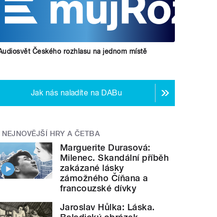
Audiosvět Českého rozhlasu na jednom místě
Jak nás naladíte na DABu
NEJNOVĚJŠÍ HRY A ČETBA
Marguerite Durasová:
Milenec. Skandální příběh
zakázané lásky
zámožného Číňana a
francouzské dívky
Jaroslav Hůlka: Láska.