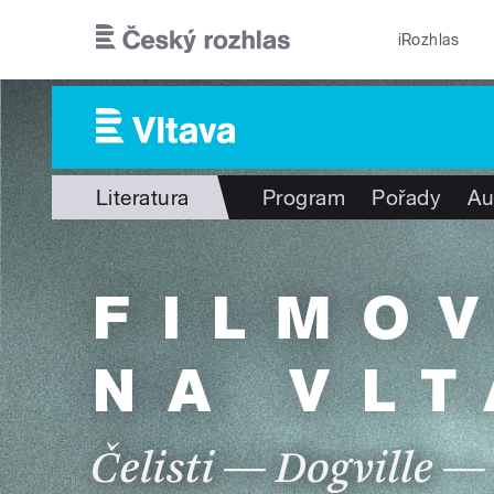
Přejít k hlavnímu obsahu
iRozhlas
Literatura
Program
Pořady
Au