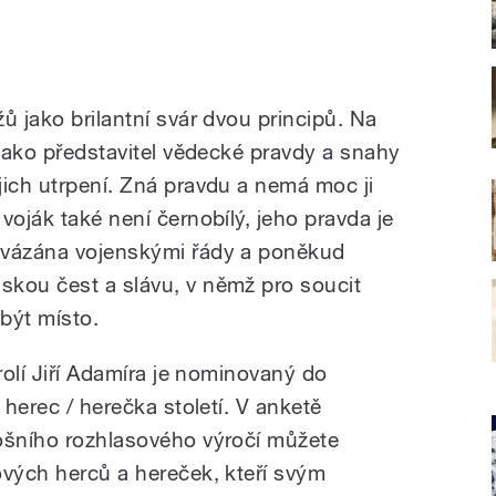
ů jako brilantní svár dvou principů. Na
 jako představitel vědecké pravdy a snahy
jich utrpení. Zná pravdu a nemá moc ji
voják také není černobílý, jeho pravda je
svázána vojenskými řády a poněkud
kou čest a slávu, v němž pro soucit
být místo.
rolí Jiří Adamíra je nominovaný do
 herec / herečka století. V anketě
ošního rozhlasového výročí můžete
ových herců a hereček, kteří svým