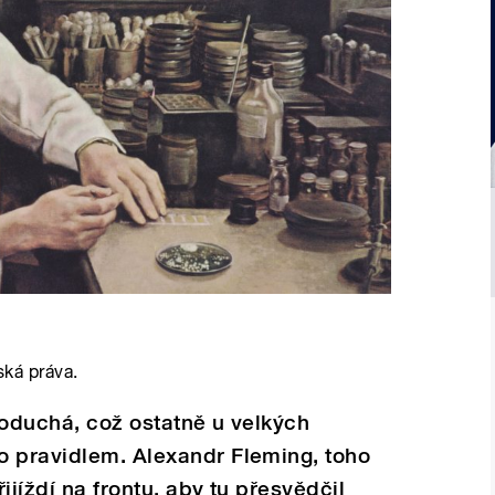
ská práva.
noduchá, což ostatně u velkých
o pravidlem. Alexandr Fleming, toho
ijíždí na frontu, aby tu přesvědčil