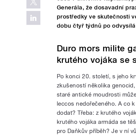
Generála, že dosavadní pra
prostředky ve skutečnosti vo
dobu čtyř týdnů po odvysílá
Duro mors milite g
krutého vojáka se s
Po konci 20. století, s jeho k
zkušeností několika genocid,
staré antické moudrosti může
leccos nedořečeného. A co k 
dodat? Třeba: z krutého voják
krutého vojáka armáda se těší
pro Daňkův příběh? Je v ní v