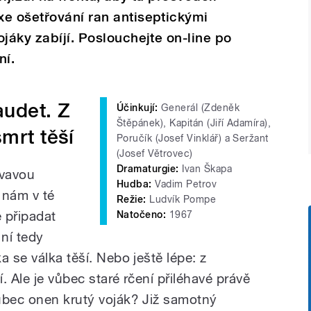
xe ošetřování ran antiseptickými
jáky zabíjí. Poslouchejte on-line po
ní.
audet. Z
Účinkují:
Generál (Zdeněk
Štěpánek), Kapitán (Jiří Adamíra),
mrt těší
Poručík (Josef Vinklář) a Seržant
(Josef Větrovec)
Dramaturgie:
Ivan Škapa
rvavou
Hudba:
Vadim Petrov
 nám v té
Režie:
Ludvík Pompe
 připadat
Natočeno:
1967
ní tedy
a se válka těší. Nebo ještě lépe: z
. Ale je vůbec staré rčení přiléhavé právě
ůbec onen krutý voják? Již samotný