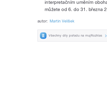
interpretačním uměním obohati
můžete od 6. do 31. března 
autor:
Martin Velíšek
Všechny díly pořadu na mujRozhlas