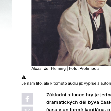
Alexander Fleming | Foto: Profimedia
Je nám líto, ale k tomuto audiu již vypršela autor
Základní situace hry je jed
dramatických děl bývá čast
času v uniformě kapitána, př