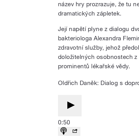
název hry prozrazuje, že tu n
dramatických zápletek.
Její napětí plyne z dialogu d
bakteriologa Alexandra Flem
zdravotní služby, jehož předo
doložitelných osobnostech z 
prominentů lékařské vědy.
Oldřich Daněk: Dialog s dopr
0:50