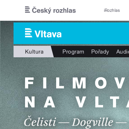
Přejít k hlavnímu obsahu
iRozhlas
Kultura
Program
Pořady
Audi