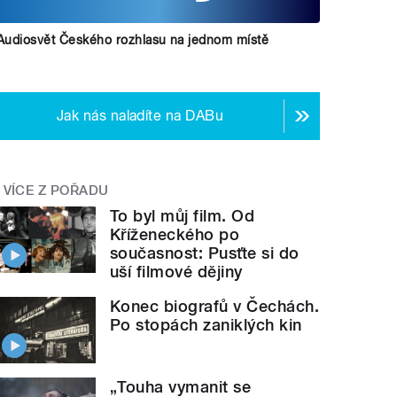
Audiosvět Českého rozhlasu na jednom místě
Jak nás naladíte na DABu
VÍCE Z POŘADU
To byl můj film. Od
Kříženeckého po
současnost: Pusťte si do
uší filmové dějiny
Konec biografů v Čechách.
Po stopách zaniklých kin
„Touha vymanit se