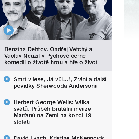
Benzína Dehtov. Ondřej Vetchý a
Václav Neužil v Pýchově černé
komedii o životě hrou a hře o život
Smrt v lese, Já vůl…!, Zrání a další
povídky Sherwooda Andersona
Herbert George Wells: Válka
světů. Průběh brutální invaze
Marťanů na Zemi na konci 19.
století
David Lynch, Kristine McKennová: