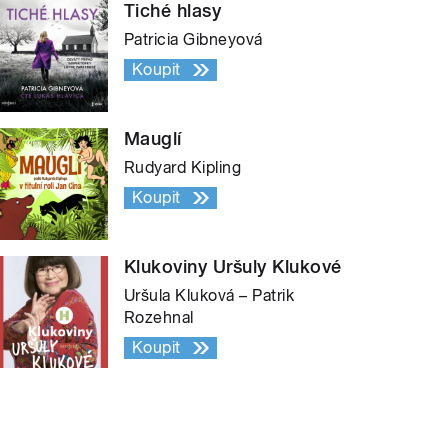
Tiché hlasy
Patricia Gibneyová
Koupit
Mauglí
Rudyard Kipling
Koupit
Klukoviny Uršuly Klukové
Uršula Kluková – Patrik
Rozehnal
Koupit