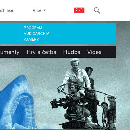
ozhlase
Více
ŽIVĚ
PROGRAM
AUDIOARCHIV
KAMERY
umenty
Hry a četba
Hudba
Videa