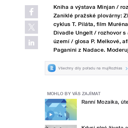
Kniha a výstava Minjan / ro
Zaniklé pražské plovárny: Z
cyklus T. Piláta, film Murén
Divadle Ungelt / rozhovor s
území / glosa P. Melkové, af
Paganini z Nadace. Moderuj
Všechny díly pořadu na mujRozhlas
MOHLO BY VÁS ZAJÍMAT
Ranní Mozaika, úte
Kdysi plné života 