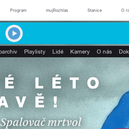
Program
mujRozhlas
Stanice
O r
oarchiv
Playlisty
Lidé
Kamery
O nás
Dok