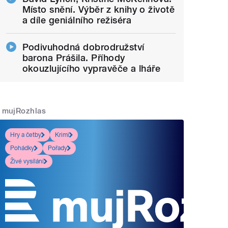
Místo snění. Výběr z knihy o životě
a díle geniálního režiséra
Podivuhodná dobrodružství
barona Prášila. Příhody
okouzlujícího vypravěče a lháře
mujRozhlas
Hry a četby
Krimi
Pohádky
Pořady
Živé vysílání