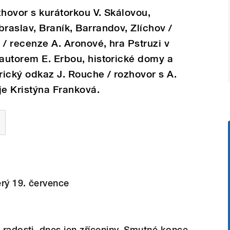
zhovor s kurátorkou V. Skálovou,
braslav, Braník, Barrandov, Zlíchov /
a / recenze A. Aronové, hra Pstruzi v
 autorem E. Erbou, historické domy a
rický odkaz J. Rouche / rozhovor s A.
e Kristýna Franková.
rý 19. července
a radosti, dnes jen zříceniny. Smutné konce