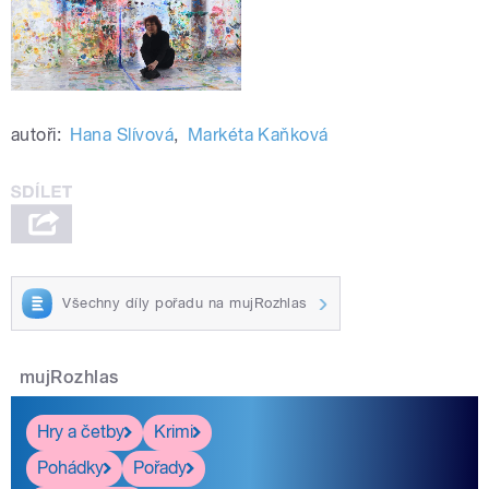
autoři:
Hana Slívová
,
Markéta Kaňková
Všechny díly pořadu na mujRozhlas
mujRozhlas
Hry a četby
Krimi
Pohádky
Pořady