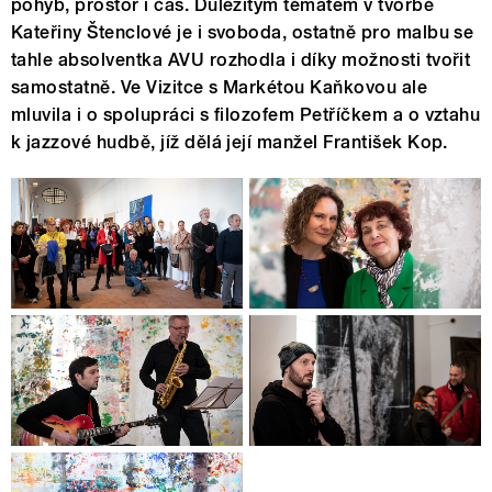
pohyb, prostor i čas. Důležitým tématem v tvorbě
Kateřiny Štenclové je i svoboda, ostatně pro malbu se
tahle absolventka AVU rozhodla i díky možnosti tvořit
samostatně. Ve Vizitce s Markétou Kaňkovou ale
mluvila i o spolupráci s filozofem Petříčkem a o vztahu
k jazzové hudbě, jíž dělá její manžel František Kop.