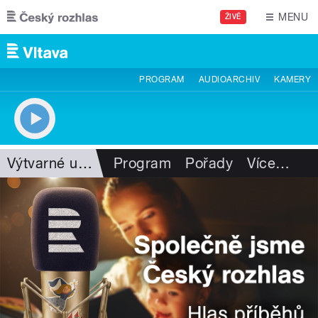
Přejít k hlavnímu obsahu
MENU
ŽIVĚ
PROGRAM
AUDIOARCHIV
KAMERY
Výtvarné umění
Program
Pořady
Více
…