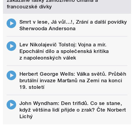
zakázané lásky zámožného Číňana a
francouzské dívky
Smrt v lese, Já vůl…!, Zrání a další povídky
Sherwooda Andersona
Lev Nikolajevič Tolstoj: Vojna a mír.
Epochální dílo a společenská kritika
z napoleonských válek
Herbert George Wells: Válka světů. Průběh
brutální invaze Marťanů na Zemi na konci
19. století
John Wyndham: Den trifidů. Co se stane,
když většina lidí přijde o zrak? Čte Norbert
Lichý