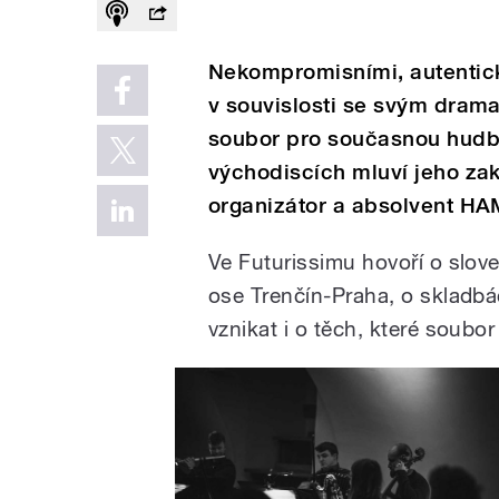
Nekompromisními, autentick
v souvislosti se svým dram
soubor pro současnou hudbu
východiscích mluví jeho zakl
organizátor a absolvent HA
Ve Futurissimu hovoří o slo
ose Trenčín-Praha, o skladb
vznikat i o těch, které soubor