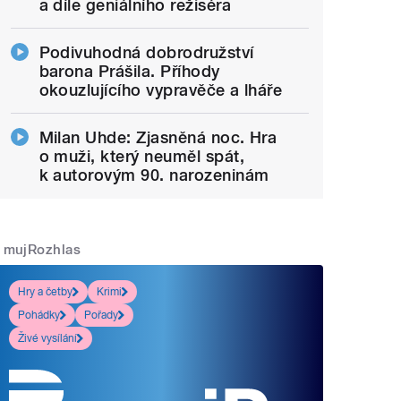
a díle geniálního režiséra
Podivuhodná dobrodružství
barona Prášila. Příhody
okouzlujícího vypravěče a lháře
Milan Uhde: Zjasněná noc. Hra
o muži, který neuměl spát,
k autorovým 90. narozeninám
mujRozhlas
Hry a četby
Krimi
Pohádky
Pořady
Živé vysílání