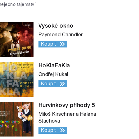
nejedno tajemství.
Vysoké okno
Raymond Chandler
Koupit
HoKlaFaKla
Ondřej Kukal
Koupit
Hurvínkovy příhody 5
Miloš Kirschner a Helena
Štáchová
Koupit