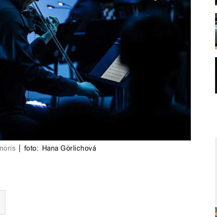
noris
|
foto:
Hana Görlichová