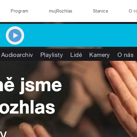
Program
mujRozhlas
Stanice
O r
Audioarchiv
Playlisty
Lidé
Kamery
O nás