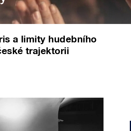
is a limity hudebního
eské trajektorii