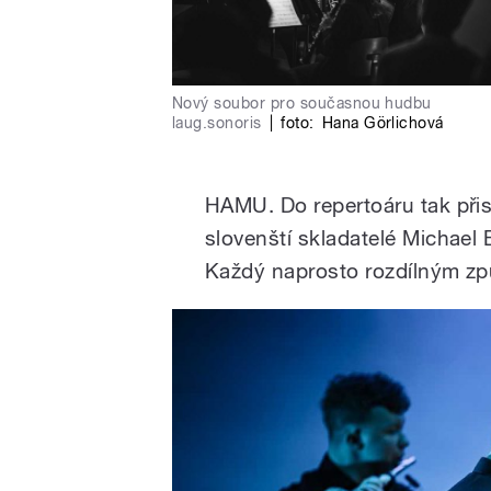
Nový soubor pro současnou hudbu
laug.sonoris
|
foto:
Hana Görlichová
HAMU. Do repertoáru tak přis
slovenští skladatelé Michael
Každý naprosto rozdílným zp