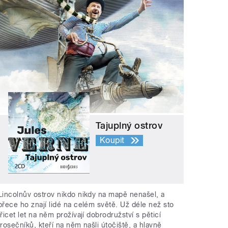
Tajuplný ostrov
Koupit
Lincolnův ostrov nikdo nikdy na mapě nenašel, a
přece ho znají lidé na celém světě. Už déle než sto
třicet let na něm prožívají dobrodružství s pěticí
trosečníků, kteří na něm našli útočiště, a hlavně