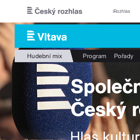
Přejít k hlavnímu obsahu
iRozhlas
Hudební mix
Program
Pořady