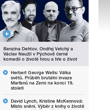
Benzína Dehtov. Ondřej Vetchý a
Václav Neužil v Pýchově černé
komedii o životě hrou a hře o život
Herbert George Wells: Válka
světů. Průběh brutální invaze
Marťanů na Zemi na konci 19.
století
David Lynch, Kristine McKennová:
Místo snění. Výběr z knihy o životě