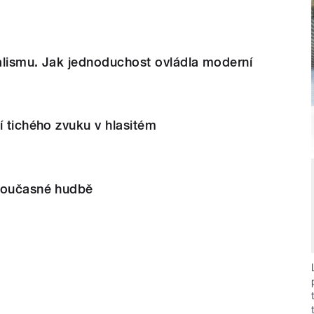
alismu. Jak jednoduchost ovládla moderní
í tichého zvuku v hlasitém
současné hudbě