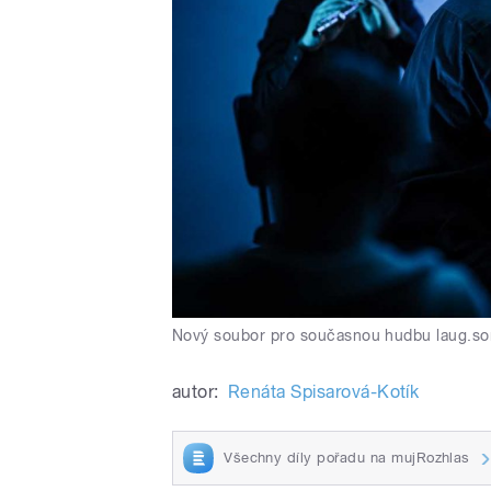
Nový soubor pro současnou hudbu laug.so
autor:
Renáta Spisarová-Kotík
Všechny díly pořadu na mujRozhlas