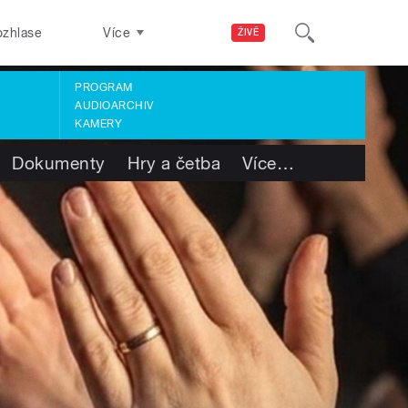
ozhlase
Více
ŽIVĚ
PROGRAM
AUDIOARCHIV
KAMERY
Dokumenty
Hry a četba
Více
…