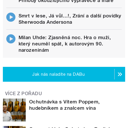
Příhody okouzlujícího vypravěče a lháře
Smrt v lese, Já vůl…!, Zrání a další povídky
Sherwooda Andersona
Milan Uhde: Zjasněná noc. Hra o muži,
který neuměl spát, k autorovým 90.
narozeninám
Jak nás naladíte na DABu
VÍCE Z POŘADU
Ochutnávka s Vítem Poppem,
hudebníkem a znalcem vína