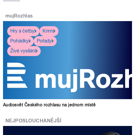
mujRozhlas
Hry a četby
Krimi
Pohádky
Pořady
Živé vysílání
Audiosvět Českého rozhlasu na jednom místě
NEJPOSLOUCHANĚJŠÍ