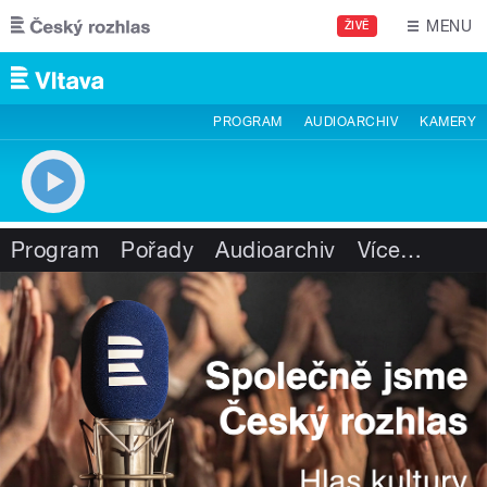
Přejít k hlavnímu obsahu
MENU
ŽIVĚ
PROGRAM
AUDIOARCHIV
KAMERY
Program
Pořady
Audioarchiv
Více
…