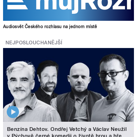
Audiosvět Českého rozhlasu na jednom místě
NEJPOSLOUCHANĚJŠÍ
Benzína Dehtov. Ondřej Vetchý a Václav Neužil
v Pýchově černé komedii o životě hrou a hře