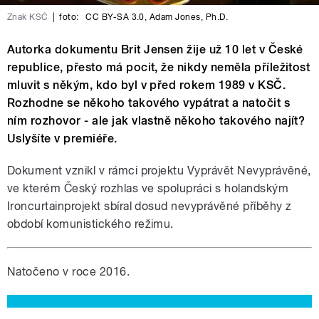
Znak KSČ
|
foto:
CC BY-SA 3.0
,
Adam Jones, Ph.D.
Autorka dokumentu Brit Jensen žije už 10 let v České
republice, přesto má pocit, že nikdy neměla příležitost
mluvit s někým, kdo byl v před rokem 1989 v KSČ.
Rozhodne se někoho takového vypátrat a natočit s
ním rozhovor - ale jak vlastně někoho takového najít?
Uslyšíte v premiéře.
Dokument vznikl v rámci projektu Vyprávět Nevyprávěné,
ve kterém Český rozhlas ve spolupráci s holandským
Ironcurtainprojekt sbíral dosud nevyprávěné příběhy z
období komunistického režimu.
Natočeno v roce 2016.