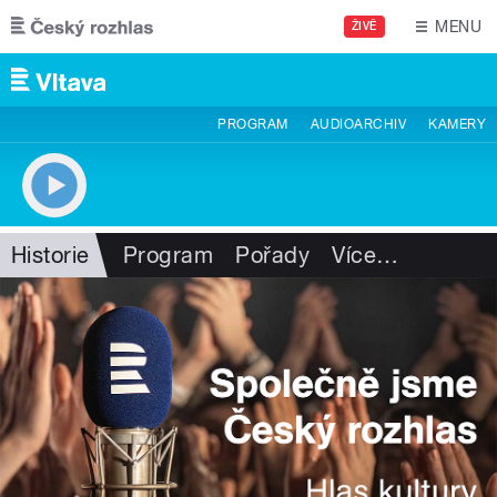
Přejít k hlavnímu obsahu
MENU
ŽIVĚ
PROGRAM
AUDIOARCHIV
KAMERY
Historie
Program
Pořady
Více
…