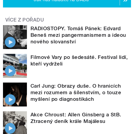
VÍCE Z POŘADU
RADIOSTOPY. Tomáš Pánek: Edvard
Beneš mezi pangermanismem a ideou
nového slovanství
Filmové Vary po šedesáté. Festival lidí,
kteří vydrželi
Carl Jung: Obrazy duše. O hranicích
mezi rozumem a šílenstvím, o touze
myšlení po diagnostikách
Akce Chroust: Allen Ginsberg a StB.
Ztracený deník krále Majálesu