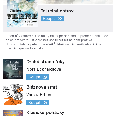
Tajuplný ostrov
Koupit
Lincolnův ostrov nikdo nikdy na mapě nenašel, a přece ho znají lidé
na celém světě. Už déle než sto třicet let na něm prožívají
dobrodružství s pěticí trosečníků, kteří na něm našli útočiště, a
hlavně nejedno tajemství.
Druhá strana řeky
Nora Eckhardtová
Koupit
Bláznova smrt
Václav Erben
Koupit
Klasické pohádky