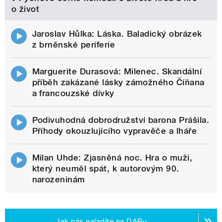
o život
Jaroslav Hůlka: Láska. Baladický obrázek
z brněnské periferie
Marguerite Durasová: Milenec. Skandální
příběh zakázané lásky zámožného Číňana
a francouzské dívky
Podivuhodná dobrodružství barona Prášila.
Příhody okouzlujícího vypravěče a lháře
Milan Uhde: Zjasněná noc. Hra o muži,
který neuměl spát, k autorovým 90.
narozeninám
Jak nás naladíte na DABu