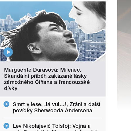
Marguerite Durasová: Milenec.
Skandální příběh zakázané lásky
zámožného Číňana a francouzské
dívky
Smrt v lese, Já vůl…!, Zrání a další
povídky Sherwooda Andersona
Lev Nikolajevič Tolstoj: Vojna a