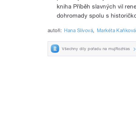
kniha Příběh slavných vil ren
dohromady spolu s historič
autoři:
Hana Slívová
,
Markéta Kaňková
Všechny díly pořadu na mujRozhlas