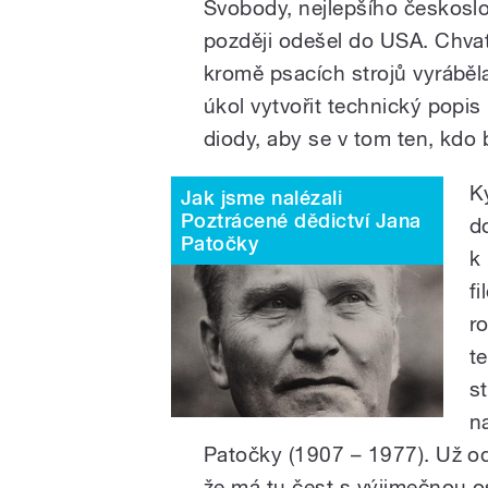
Svobody, nejlepšího českosl
později odešel do USA. Chvatí
kromě psacích strojů vyráběl
úkol vytvořit technický popis
diody, aby se v tom ten, kdo 
K
Jak jsme nalézali
Poztrácené dědictví Jana
d
Patočky
k
f
r
t
s
n
Patočky (1907 – 1977). Už od
že má tu čest s výjimečnou o