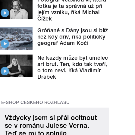
fotka je ta správná už při
jejím vzniku, říká Michal
Čížek
Gróňané s Dány jsou si blíž
než kdy dřív, říká politický
geograf Adam Kočí
Ne každý může být umělec
art brut. Ten, kdo tak tvoří,
o tom neví, říká Vladimír
Drábek
E-SHOP ČESKÉHO ROZHLASU
Vždycky jsem si přál ocitnout
se v románu Julese Verna.
Teď se mi to splnilo.