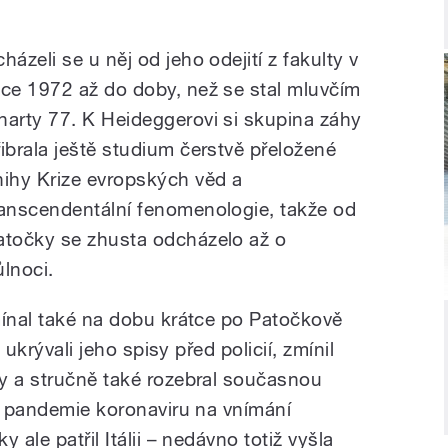
házeli se u něj od jeho odejití z fakulty v
oce 1972 až do doby, než se stal mluvčím
harty 77. K Heideggerovi si skupina záhy
řibrala ještě studium čerstvě přeložené
nihy Krize evropských věd a
ranscendentální fenomenologie, takže od
atočky se zhusta odcházelo až o
ůlnoci.
mínal také na dobu krátce po Patočkově
 ukrývali jeho spisy před policií, zmínil
y a stručně také rozebral současnou
vu pandemie koronaviru na vnímání
 ale patřil Itálii – nedávno totiž vyšla