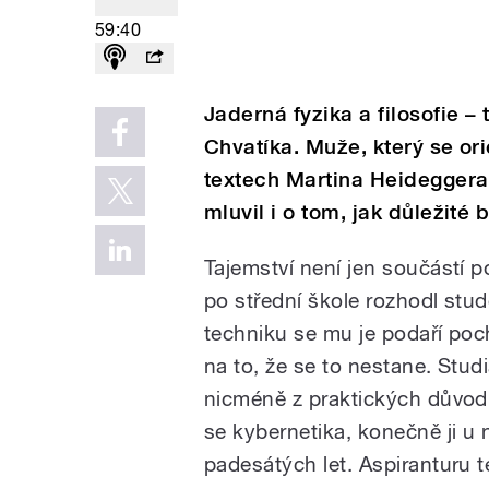
59:40
Jaderná fyzika a filosofie –
Chvatíka. Muže, který se or
textech Martina Heideggera
mluvil i o tom, jak důležité 
Tajemství není jen součástí p
po střední škole rozhodl stud
techniku se mu je podaří poch
na to, že se to nestane. Stud
nicméně z praktických důvodů
se kybernetika, konečně ji u 
padesátých let. Aspiranturu 