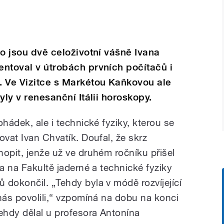
 to jsou dvě celoživotní vášně Ivana
ientoval v útrobách prvních počítačů i
. Ve Vizitce s Markétou Kaňkovou ale
byly v renesanční Itálii horoskopy.
ohádek, ale i technické fyziky, kterou se
ovat Ivan Chvatík. Doufal, že skrz
opit, jenže už ve druhém ročníku přišel
ia na Fakultě jaderné a technické fyziky
 dokončil. „Tehdy byla v módě rozvíjející
nás povolili,“ vzpomíná na dobu na konci
tehdy dělal u profesora Antonína