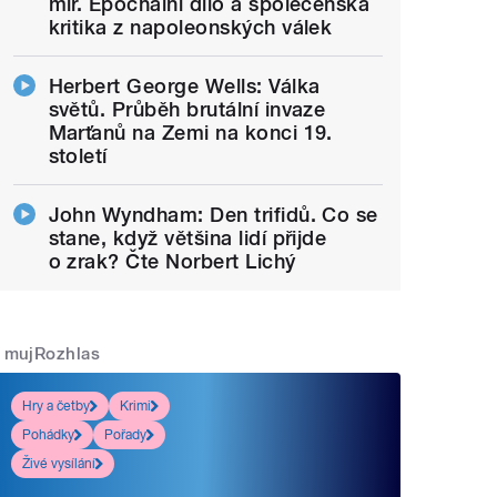
mír. Epochální dílo a společenská
kritika z napoleonských válek
Herbert George Wells: Válka
světů. Průběh brutální invaze
Marťanů na Zemi na konci 19.
století
John Wyndham: Den trifidů. Co se
stane, když většina lidí přijde
o zrak? Čte Norbert Lichý
mujRozhlas
Hry a četby
Krimi
Pohádky
Pořady
Živé vysílání