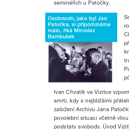
seminářích u Patočky.
Sc
Osobnosti, jako byl Jan
Patočka, si připomínáme
r
málo, říká Miroslav
C
Bambušek
p
k
t
P
p
Ivan Chvatík ve Vizitce vzpo
smrti, kdy s nejbližšími přáteli
založení Archivu Jana Patočk
povolební situaci včetně vli
podstaty svobody. Úvod Vizitky