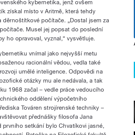
ovenského kybernetika, jenž ovšem
k získal místo v Aritmě, která tehdy
a děrnoštítkové počítače. „Dostal jsem za
 počítače. Musel jej popsat do poslední
by ho opravoval, vyznal,“ vysvětluje.
ybernetiku vnímal jako nejvyšší metu
osaženou racionální vědou, vedla také
 rozvoji umělé inteligence. Odpovědi na
ilozofické otázky mu ale nedávala, a tak
oku 1968 začal – vedle práce vedoucího
echnického oddělení výpočetního
třediska Továren strojírenské techniky –
avštěvovat přednášky filosofa Jana
 prvního setkání bylo Chvatíkovi jasné,
sobností. Patočka na Filozofické fakultě