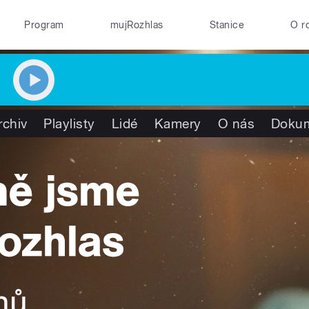
Program
mujRozhlas
Stanice
O r
rchiv
Playlisty
Lidé
Kamery
O nás
Doku