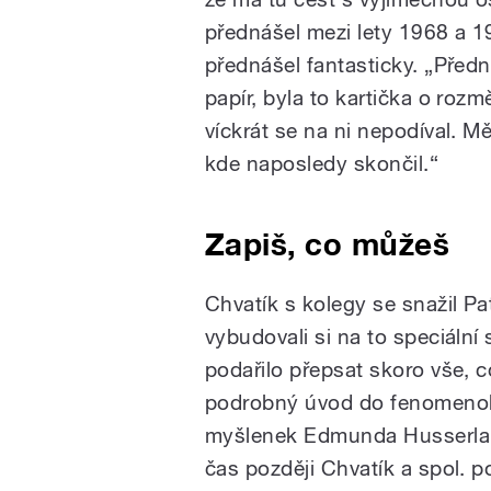
přednášel mezi lety 1968 a 1
přednášel fantasticky. „Před
papír, byla to kartička o rozm
víckrát se na ni nepodíval. Mě
kde naposledy skončil.“
Zapiš, co můžeš
Chvatík s kolegy se snažil 
vybudovali si na to speciální
podařilo přepsat skoro vše, c
podrobný úvod do fenomenolo
myšlenek Edmunda Husserla a
čas později Chvatík a spol. 