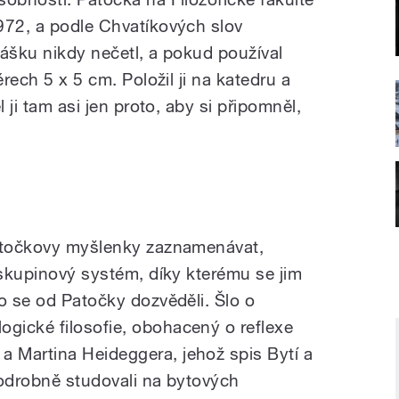
972, a podle Chvatíkových slov
nášku nikdy nečetl, a pokud používal
ěrech 5 x 5 cm. Položil ji na katedru a
l ji tam asi jen proto, aby si připomněl,
Patočkovy myšlenky zaznamenávat,
 skupinový systém, díky kterému se jim
o se od Patočky dozvěděli. Šlo o
gické filosofie, obohacený o reflexe
 Martina Heideggera, jehož spis Bytí a
podrobně studovali na bytových