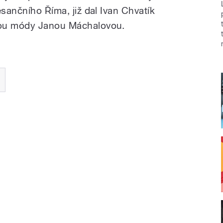
esančního Říma, již dal Ivan Chvatík
kou módy Janou Máchalovou.