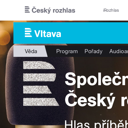
Přejít k hlavnímu obsahu
iRozhlas
Věda
Program
Pořady
Audioa