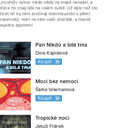
Lincolnův ostrov nikdo nikdy na mapě nenašel, a
přece ho znají lidé na celém světě. Už déle než sto
třicet let na něm prožívají dobrodružství s pěticí
trosečníků, kteří na něm našli útočiště, a hlavně
nejedno tajemství.
Pan Nikdo a bílá tma
Dora Kaprálová
Koupit
Moci bez nemoci
Šárka Volemanová
Koupit
Tropické noci
Jakub Fránek