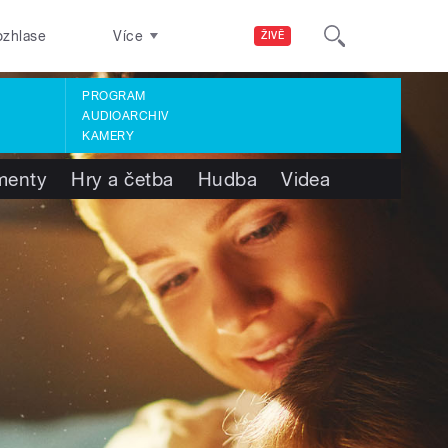
ozhlase
Více
ŽIVĚ
PROGRAM
AUDIOARCHIV
KAMERY
menty
Hry a četba
Hudba
Videa