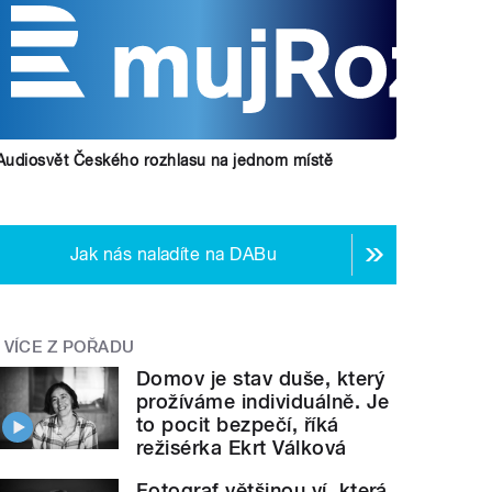
Audiosvět Českého rozhlasu na jednom místě
Jak nás naladíte na DABu
VÍCE Z POŘADU
Domov je stav duše, který
prožíváme individuálně. Je
to pocit bezpečí, říká
režisérka Ekrt Válková
Fotograf většinou ví, která