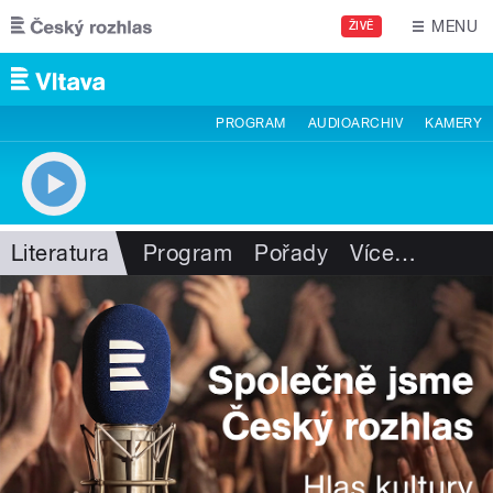
Přejít k hlavnímu obsahu
MENU
ŽIVĚ
PROGRAM
AUDIOARCHIV
KAMERY
Literatura
Program
Pořady
Více
…