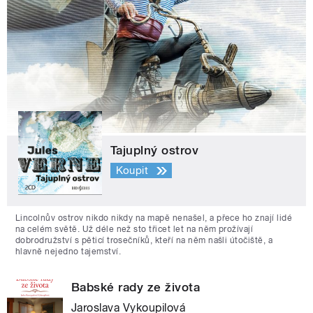
Tajuplný ostrov
Koupit
Lincolnův ostrov nikdo nikdy na mapě nenašel, a přece ho znají lidé
na celém světě. Už déle než sto třicet let na něm prožívají
dobrodružství s pěticí trosečníků, kteří na něm našli útočiště, a
hlavně nejedno tajemství.
Babské rady ze života
Jaroslava Vykoupilová