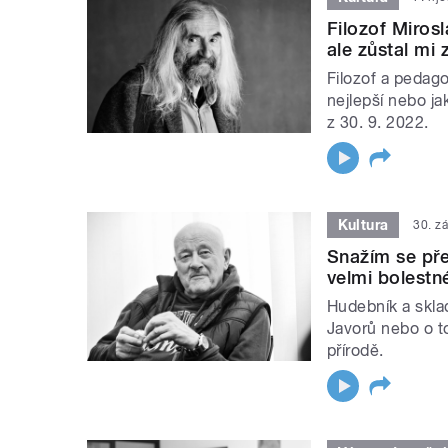
Filozof Mirosl
ale zůstal mi 
Filozof a pedago
nejlepší nebo ja
z 30. 9. 2022.
Kultura
30. z
Snažím se před
velmi bolestn
Hudebník a sklad
Javorů nebo o t
přírodě.