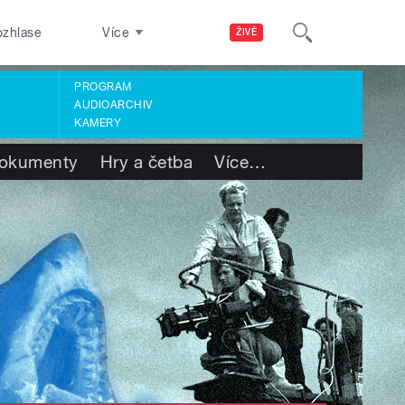
ozhlase
Více
ŽIVĚ
PROGRAM
AUDIOARCHIV
KAMERY
okumenty
Hry a četba
Více
…