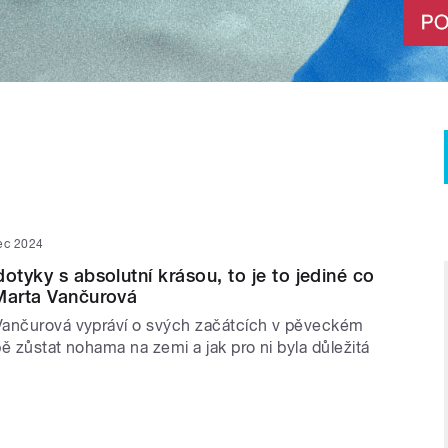
nec 2024
otyky s absolutní krásou, to je to jediné co
Marta Vančurová
Vančurová vypráví o svých začátcích v pěveckém
ě zůstat nohama na zemi a jak pro ni byla důležitá