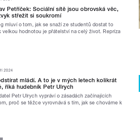
av Petříček: Sociální sítě jsou obrovská věc,
zvyk střežit si soukromí
g mluví o tom, jak se snaží ze studentů dostat to
k velkou hodnotou je přátelství na celý život. Repríza
áří 2024
stírat mládí. A to je v mých letech kolikrát
é, říká hudebník Petr Ulrych
atel Petr Ulrych vypráví o zásadách začínajících
om, proč se těžce vyrovnává s tím, jak se chováme k