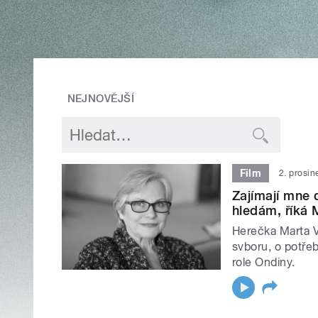
NEJNOVĚJŠÍ
Film
2. prosi
Zajímají mne d
hledám, říká 
Herečka Marta 
svboru, o potřeb
role Ondiny.