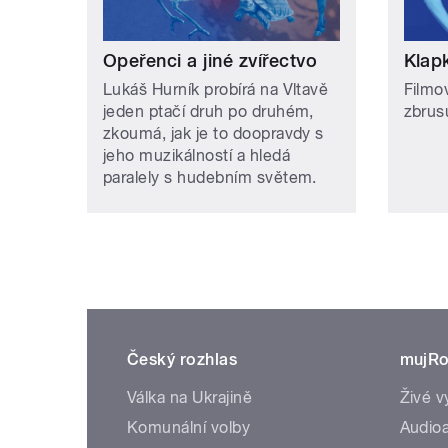
Opeřenci a jiné zvířectvo
Klap
Lukáš Hurník probírá na Vltavě
Filmo
jeden ptačí druh po druhém,
zbrus
zkoumá, jak je to doopravdy s
jeho muzikálností a hledá
paralely s hudebním světem.
Český rozhlas
mujRo
Válka na Ukrajině
Živé v
Komunální volby
Audioa