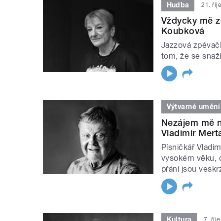
Hudba
21. ří
Vždycky mě ze
Koubková
Jazzová zpěvačk
tom, že se snaží
Výtvarné umění
Nezájem mě ne
Vladimír Mert
Písničkář Vladim
vysokém věku, o
přání jsou veskr
Kultura
7. říj