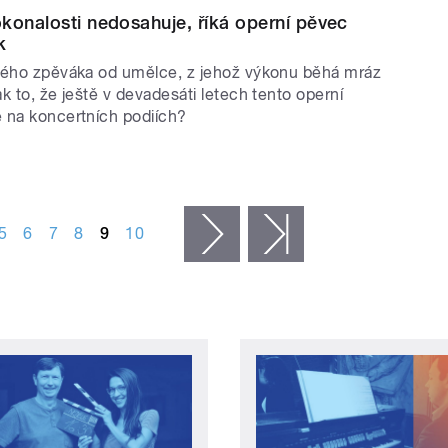
konalosti nedosahuje, říká operní pěvec
k
rého zpěváka od umělce, z jehož výkonu běhá mráz
 to, že ještě v devadesáti letech tento operní
 na koncertních podiích?
5
6
7
8
9
10
následující ›
poslední »