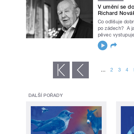
V umění se do
Richard Nová
Co odlišuje dob
po zádech? A jak
pěvec vystupuje
STRÁNKY
…
2
3
4
« první
‹ předchozí
DALŠÍ POŘADY