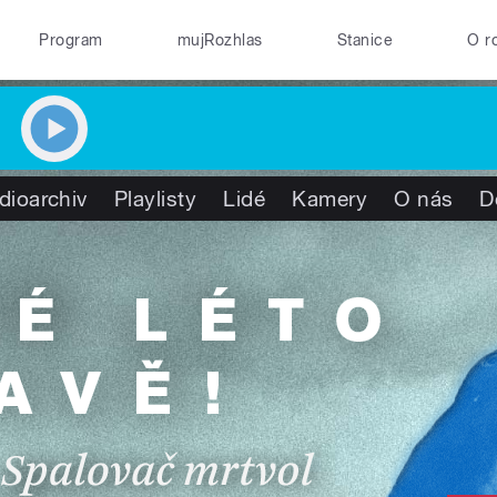
Program
mujRozhlas
Stanice
O r
dioarchiv
Playlisty
Lidé
Kamery
O nás
D