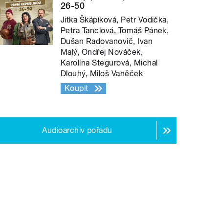
26-50
Jitka Škápíková, Petr Vodička,
Petra Tanclová, Tomáš Pánek,
Dušan Radovanovič, Ivan
Malý, Ondřej Nováček,
Karolína Stegurová, Michal
Dlouhý, Miloš Vaněček
Koupit
Audioarchiv pořadu