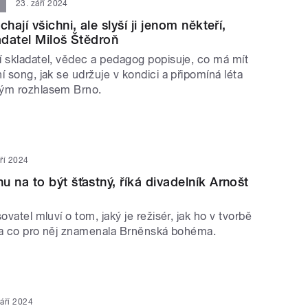
23. září 2024
ají všichni, ale slyší ji jenom někteří,
datel Miloš Štědroň
í skladatel, vědec a pedagog popisuje, co má mít
í song, jak se udržuje v kondici a připomíná léta
kým rozhlasem Brno.
áří 2024
na to být šťastný, říká divadelník Arnošt
ovatel mluví o tom, jaký je režisér, jak ho v tvorbě
ny a co pro něj znamenala Brněnská bohéma.
září 2024