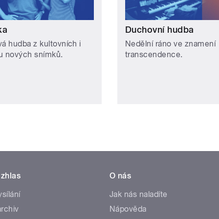
ka
Duchovní hudba
vá hudba z kultovních i
Nedělní ráno ve znamení
u nových snímků.
transcendence.
zhlas
O nás
ysílání
Jak nás naladíte
rchiv
Nápověda