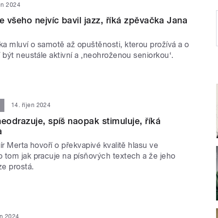
jen 2024
 všeho nejvíc bavil jazz, říká zpěvačka Jana
a mluví o samotě až opuštěnosti, kterou prožívá a o
 být neustále aktivní a ‚neohroženou seniorkou‘.
14. říjen 2024
odrazuje, spíš naopak stimuluje, říká
a
ír Merta hovoří o překvapivé kvalitě hlasu ve
 tom jak pracuje na písňových textech a že jeho
ze prostá.
en 2024