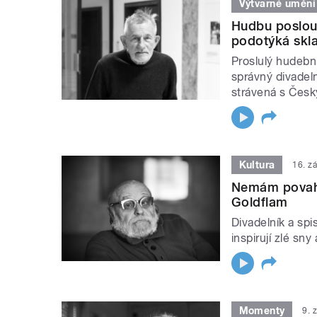
Výtvarné umění
Hudbu poslouch
podotýká skla
Proslulý hudebn
správný divadeln
strávená s Čes
Kultura
16. z
Nemám povahu 
Goldflam
Divadelník a spis
inspirují zlé s
Momenty
9. 