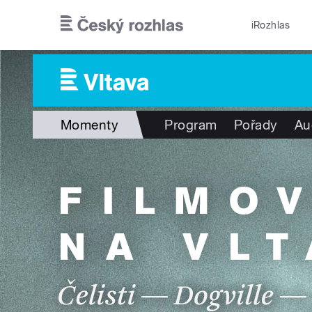
Přejít k hlavnímu obsahu
iRozhlas
Momenty
Program
Pořady
Au