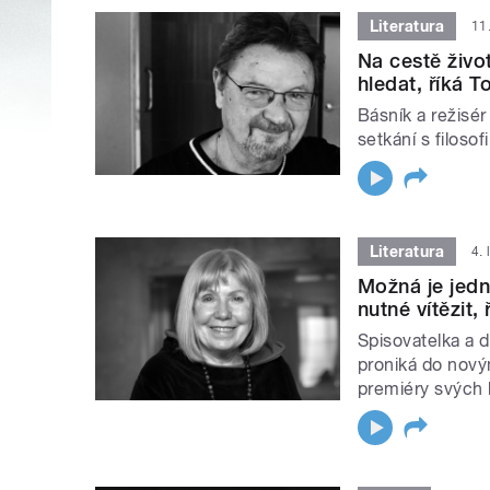
Literatura
11
Na cestě živo
hledat, říká 
Básník a režisér
setkání s filosofi
Literatura
4.
Možná je jedn
nutné vítězit,
Spisovatelka a d
proniká do nový
premiéry svých 