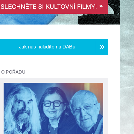
Jak nás naladíte na DABu
O POŘADU