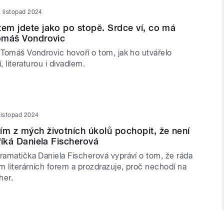
. listopad 2024
tem jdete jako po stopě. Srdce ví, co má
Tomáš Vondrovic
 Tomáš Vondrovic hovoří o tom, jak ho utvářelo
í, literaturou i divadlem.
 listopad 2024
ím z mých životních úkolů pochopit, že není
 říká Daniela Fischerová
ramatička Daniela Fischerová vypráví o tom, že ráda
m literárních forem a prozdrazuje, proč nechodí na
her.