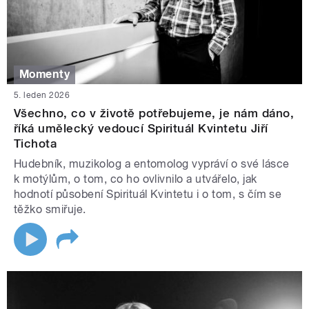
Momenty
5. leden 2026
Všechno, co v životě potřebujeme, je nám dáno,
říká umělecký vedoucí Spirituál Kvintetu Jiří
Tichota
Hudebník, muzikolog a entomolog vypráví o své lásce
k motýlům, o tom, co ho ovlivnilo a utvářelo, jak
hodnotí působení Spirituál Kvintetu i o tom, s čím se
těžko smiřuje.