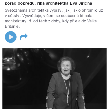
pořád dopředu, říká architektka Eva Jiřičná
Světoznámá architektka vypráví, jak ji sklo ohromilo už
v dětství. Vysvětluje, v čem se současná témata
architektury liší od těch z doby, kdy přijela do Velké
Británie.