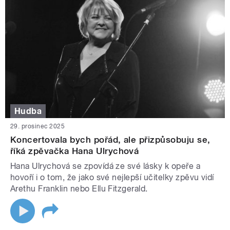
Hudba
29. prosinec 2025
Koncertovala bych pořád, ale přizpůsobuju se,
říká zpěvačka Hana Ulrychová
Hana Ulrychová se zpovídá ze své lásky k opeře a
hovoří i o tom, že jako své nejlepší učitelky zpěvu vidí
Arethu Franklin nebo Ellu Fitzgerald.