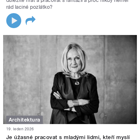
důležité hrát a pracovat s fantazií a proč nikdy neměl
rád laciné pozlátko?
Architektura
19. leden 2026
Je úžasné pracovat s mladými lidmi, kteří myslí