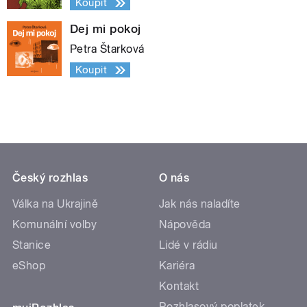
Koupit
Dej mi pokoj
Petra Štarková
Koupit
Český rozhlas
O nás
Válka na Ukrajině
Jak nás naladíte
Komunální volby
Nápověda
Stanice
Lidé v rádiu
eShop
Kariéra
Kontakt
Rozhlasový poplatek