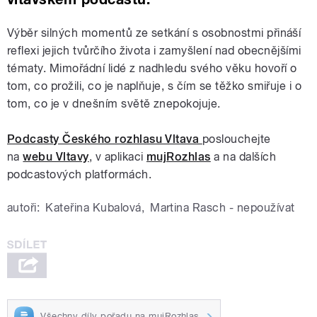
Výběr silných momentů ze setkání s osobnostmi přináší
reflexi jejich tvůrčího života i zamyšlení nad obecnějšími
tématy. Mimořádní lidé z nadhledu svého věku hovoří o
tom, co prožili, co je naplňuje, s čím se těžko smiřuje i o
tom, co je v dnešním světě znepokojuje.
Podcasty Českého rozhlasu Vltava
poslouchejte
na
webu Vltavy
, v aplikaci
mujRozhlas
a na dalších
podcastových platformách.
autoři:
Kateřina Kubalová
,
Martina Rasch - nepoužívat
Všechny díly pořadu na mujRozhlas