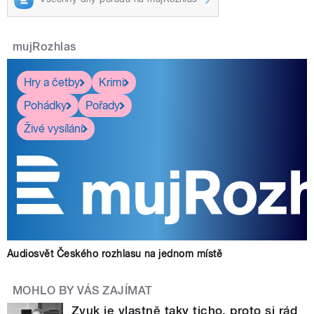
mujRozhlas
Hry a četby
Krimi
Pohádky
Pořady
Živé vysílání
Audiosvět Českého rozhlasu na jednom místě
MOHLO BY VÁS ZAJÍMAT
Zvuk je vlastně taky ticho, proto si rád