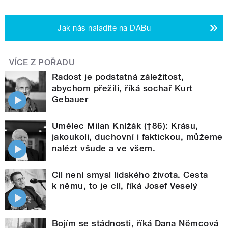
Jak nás naladíte na DABu
VÍCE Z POŘADU
Radost je podstatná záležitost,
abychom přežili, říká sochař Kurt
Gebauer
Umělec Milan Knížák (†86): Krásu,
jakoukoli, duchovní i faktickou, můžeme
nalézt všude a ve všem.
Cíl není smysl lidského života. Cesta
k němu, to je cíl, říká Josef Veselý
Bojím se stádnosti, říká Dana Němcová