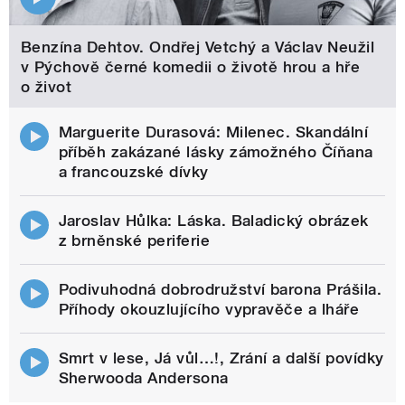
Benzína Dehtov. Ondřej Vetchý a Václav Neužil
v Pýchově černé komedii o životě hrou a hře
o život
Marguerite Durasová: Milenec. Skandální
příběh zakázané lásky zámožného Číňana
a francouzské dívky
Jaroslav Hůlka: Láska. Baladický obrázek
z brněnské periferie
Podivuhodná dobrodružství barona Prášila.
Příhody okouzlujícího vypravěče a lháře
Smrt v lese, Já vůl…!, Zrání a další povídky
Sherwooda Andersona