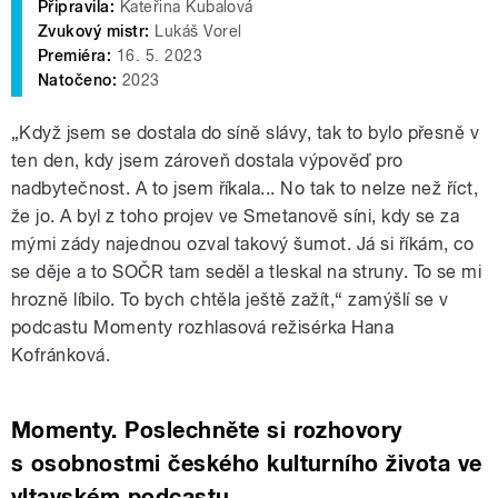
Připravila:
Kateřina Kubalová
Zvukový mistr:
Lukáš Vorel
Premiéra:
16. 5. 2023
Natočeno:
2023
„Když jsem se dostala do síně slávy, tak to bylo přesně v
ten den, kdy jsem zároveň dostala výpověď pro
nadbytečnost. A to jsem říkala... No tak to nelze než říct,
že jo. A byl z toho projev ve Smetanově síni, kdy se za
mými zády najednou ozval takový šumot. Já si říkám, co
se děje a to SOČR tam seděl a tleskal na struny. To se mi
hrozně líbilo. To bych chtěla ještě zažít,“ zamýšlí se v
podcastu Momenty rozhlasová režisérka Hana
Kofránková.
Momenty. Poslechněte si rozhovory
s osobnostmi českého kulturního života ve
vltavském podcastu.