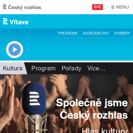
Přejít k hlavnímu obsahu
MENU
ŽIVĚ
PROGRAM
AUDIOARCHIV
KAMERY
Kultura
Program
Pořady
Více
…