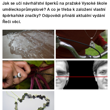
Jak se učí návrhářství šperků na pražské Vysoké škole
uměleckoprůmyslové? A co je třeba k založení vlastní
špěrkařské značky? Odpovědi přináší aktuální vydání
Řeči věcí.