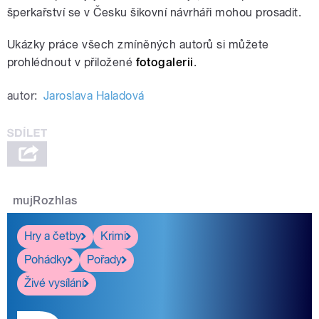
šperkařství se v Česku šikovní návrháři mohou prosadit.
Ukázky práce všech zmíněných autorů si můžete
pause
prohlédnout v přiložené
fotogalerii
.
autor:
Jaroslava Haladová
mujRozhlas
Hry a četby
Krimi
Pohádky
Pořady
Živé vysílání