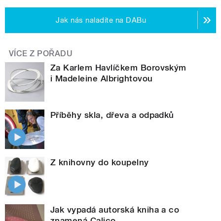
Jak nás naladíte na DABu
VÍCE Z POŘADU
Za Karlem Havlíčkem Borovským
i Madeleine Albrightovou
Příběhy skla, dřeva a odpadků
Z knihovny do koupelny
Jak vypadá autorská kniha a co
znamená Calico