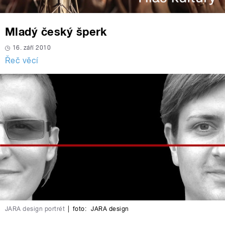
Mladý český šperk
16. září 2010
Řeč věcí
JARA design portrét
|
foto:
JARA design