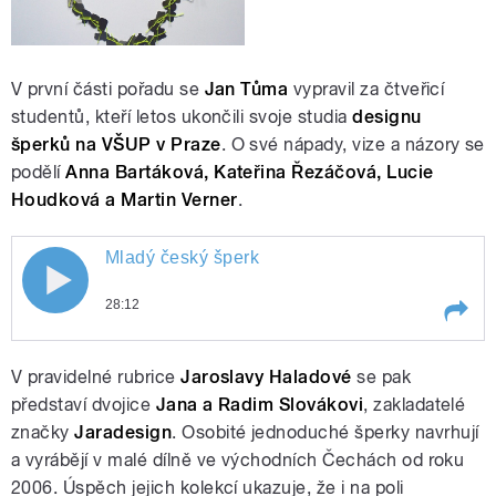
V první části pořadu se
Jan Tůma
vypravil za čtveřicí
studentů, kteří letos ukončili svoje studia
designu
šperků na VŠUP v Praze
. O své nápady, vize a názory se
podělí
Anna Bartáková, Kateřina Řezáčová, Lucie
Houdková a Martin Verner
.
Mladý český šperk
Mladý český šperk
28:12
Play /
Mladý český šperk
V pravidelné rubrice
Jaroslavy Haladové
se pak
představí dvojice
Jana a Radim Slovákovi
, zakladatelé
značky
Jaradesign
. Osobité jednoduché šperky navrhují
a vyrábějí v malé dílně ve východních Čechách od roku
2006. Úspěch jejich kolekcí ukazuje, že i na poli