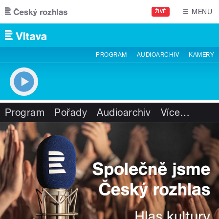
Přejít k hlavnímu obsahu
MENU
ŽIVĚ
PROGRAM
AUDIOARCHIV
KAMERY
Program
Pořady
Audioarchiv
Více
…