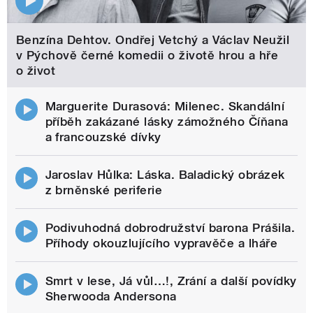
Benzína Dehtov. Ondřej Vetchý a Václav Neužil
v Pýchově černé komedii o životě hrou a hře
o život
Marguerite Durasová: Milenec. Skandální
příběh zakázané lásky zámožného Číňana
a francouzské dívky
Jaroslav Hůlka: Láska. Baladický obrázek
z brněnské periferie
Podivuhodná dobrodružství barona Prášila.
Příhody okouzlujícího vypravěče a lháře
Smrt v lese, Já vůl…!, Zrání a další povídky
Sherwooda Andersona