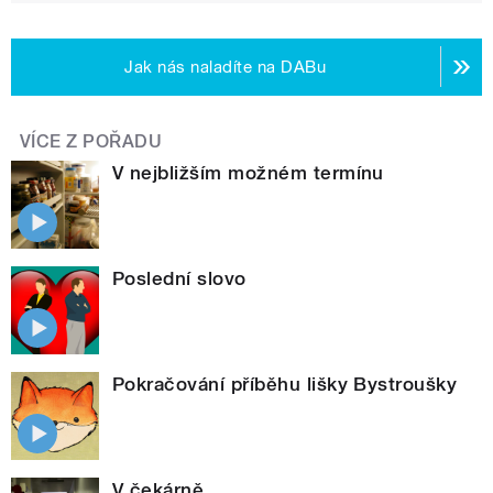
Jak nás naladíte na DABu
VÍCE Z POŘADU
V nejbližším možném termínu
Poslední slovo
Pokračování příběhu lišky Bystroušky
V čekárně