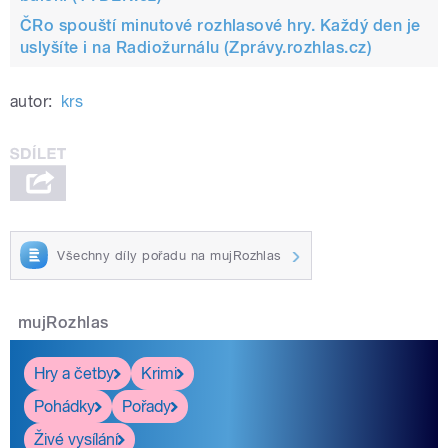
ČRo spouští minutové rozhlasové hry. Každý den je
uslyšíte i na Radiožurnálu (Zprávy.rozhlas.cz)
autor:
krs
Všechny díly pořadu na mujRozhlas
mujRozhlas
Hry a četby
Krimi
Pohádky
Pořady
Živé vysílání