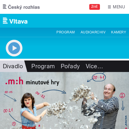
Přejít k hlavnímu obsahu
MENU
ŽIVĚ
PROGRAM
AUDIOARCHIV
KAMERY
Divadlo
Program
Pořady
Více
…