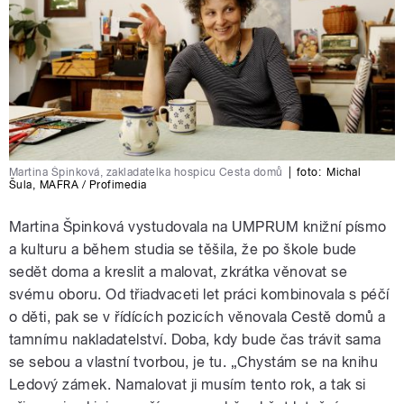
Martina Špinková, zakladatelka hospicu Cesta domů
|
foto:
Michal
Šula
,
MAFRA / Profimedia
Martina Špinková vystudovala na UMPRUM knižní písmo
a kulturu a během studia se těšila, že po škole bude
sedět doma a kreslit a malovat, zkrátka věnovat se
svému oboru. Od třiadvaceti let práci kombinovala s péčí
o děti, pak se v řídících pozicích věnovala Cestě domů a
tamnímu nakladatelství. Doba, kdy bude čas trávit sama
se sebou a vlastní tvorbou, je tu. „Chystám se na knihu
Ledový zámek. Namalovat ji musím tento rok, a tak si