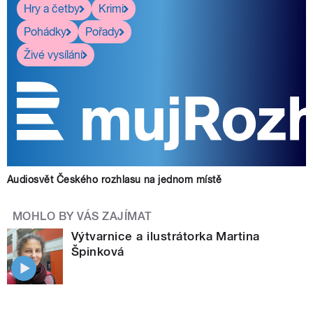
Hry a četby
Krimi
Pohádky
Pořady
Živé vysílání
Audiosvět Českého rozhlasu na jednom místě
MOHLO BY VÁS ZAJÍMAT
Výtvarnice a ilustrátorka Martina
Špinková