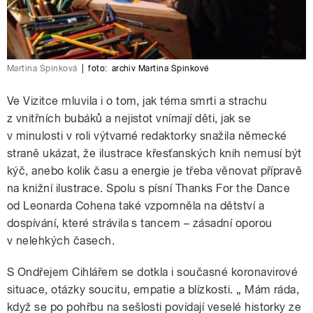
Martina Špinková
|
foto:
archiv Martina Špinkové
Ve Vizitce mluvila i o tom, jak téma smrti a strachu
z vnitřních bubáků a nejistot vnímají děti, jak se
v minulosti v roli výtvarné redaktorky snažila německé
straně ukázat, že ilustrace křesťanských knih nemusí být
kýč, anebo kolik času a energie je třeba věnovat přípravě
na knižní ilustrace. Spolu s písní Thanks For the Dance
od Leonarda Cohena také vzpomněla na dětství a
dospívání, které strávila s tancem – zásadní oporou
v nelehkých časech.
S Ondřejem Cihlářem se dotkla i současné koronavirové
situace, otázky soucitu, empatie a blízkosti. „ Mám ráda,
když se po pohřbu na sešlosti povídají veselé historky ze