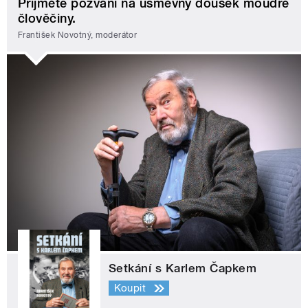
Přijměte pozvání na úsměvný doušek moudré
člověčiny.
František Novotný, moderátor
Setkání s Karlem Čapkem
Koupit