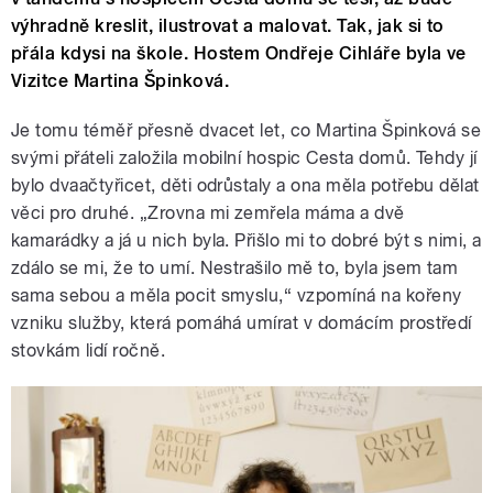
výhradně kreslit, ilustrovat a malovat. Tak, jak si to
přála kdysi na škole. Hostem Ondřeje Cihláře byla ve
Vizitce Martina Špinková.
Je tomu téměř přesně dvacet let, co Martina Špinková se
svými přáteli založila mobilní hospic Cesta domů. Tehdy jí
bylo dvaačtyřicet, děti odrůstaly a ona měla potřebu dělat
věci pro druhé. „Zrovna mi zemřela máma a dvě
kamarádky a já u nich byla. Přišlo mi to dobré být s nimi, a
zdálo se mi, že to umí. Nestrašilo mě to, byla jsem tam
sama sebou a měla pocit smyslu,“ vzpomíná na kořeny
vzniku služby, která pomáhá umírat v domácím prostředí
stovkám lidí ročně.