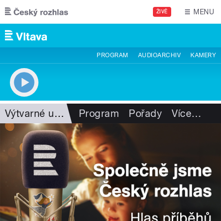
Přejít k hlavnímu obsahu
MENU
ŽIVĚ
PROGRAM
AUDIOARCHIV
KAMERY
Výtvarné umění
Program
Pořady
Více
…