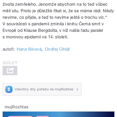
života zemřelého. Jenomže abychom na to teď vůbec
měli sílu. Proto je důležité říkat si, že se máme rádi. Nikdy
nevíme, co přijde, a teď to nevíme ještě o trochu víc.“
V souvislosti s pandemií zmínila i knihu Černá smrt v
Evropě od Klause Bergdolta, v níž našla řadu paralel
s morovou epidemií ve 14. století.
autoři:
Hana Slívová
,
Ondřej Cihlář
Všechny díly pořadu na mujRozhlas
mujRozhlas