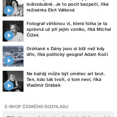
individuálně. Je to pocit bezpečí, říká
režisérka Ekrt Válková
Fotograf většinou ví, která fotka je ta
správná už při jejím vzniku, říká Michal
Čížek
Gróňané s Dány jsou si blíž než kdy
dřív, říká politický geograf Adam Kočí
Ne každý může být umělec art brut.
Ten, kdo tak tvoří, o tom neví, říká
Vladimír Drábek
E-SHOP ČESKÉHO ROZHLASU