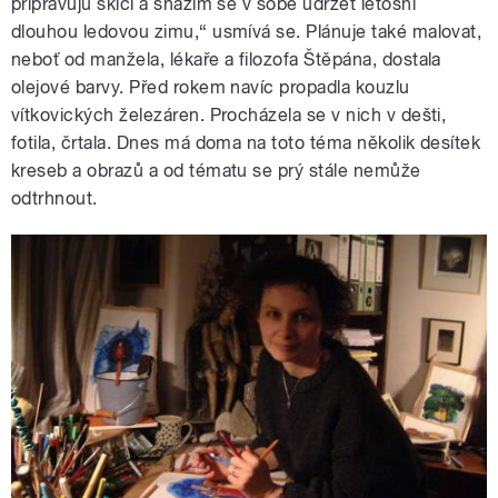
připravuju skici a snažím se v sobě udržet letošní
dlouhou ledovou zimu,“ usmívá se. Plánuje také malovat,
neboť od manžela, lékaře a filozofa Štěpána, dostala
olejové barvy. Před rokem navíc propadla kouzlu
vítkovických železáren. Procházela se v nich v dešti,
fotila, črtala. Dnes má doma na toto téma několik desítek
kreseb a obrazů a od tématu se prý stále nemůže
odtrhnout.