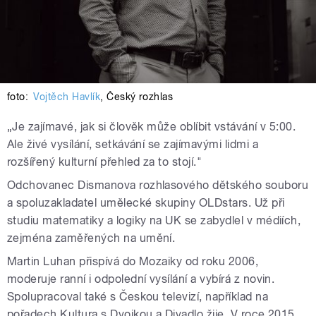
foto:
Vojtěch Havlík
,
Český rozhlas
„Je zajímavé, jak si člověk může oblíbit vstávání v 5:00.
Ale živé vysílání, setkávání se zajímavými lidmi a
rozšířený kulturní přehled za to stojí."
Odchovanec Dismanova rozhlasového dětského souboru
a spoluzakladatel umělecké skupiny OLDstars. Už při
studiu matematiky a logiky na UK se zabydlel v médiích,
zejména zaměřených na umění.
Martin Luhan přispívá do Mozaiky od roku 2006,
moderuje ranní i odpolední vysílání a vybírá z novin.
Spolupracoval také s Českou televizí, například na
pořadech Kultura s Dvojkou a Divadlo žije. V roce 2015