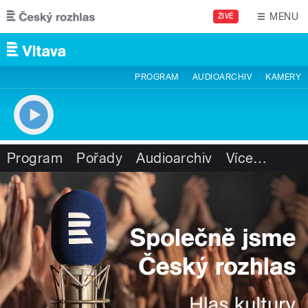
Přejít k hlavnímu obsahu
MENU
ŽIVĚ
PROGRAM
AUDIOARCHIV
KAMERY
Program
Pořady
Audioarchiv
Více
…