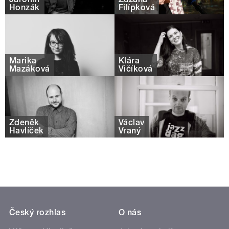
Honzák
Filípková
Marika
Klára
Mazáková
Vičíková
Zdeněk
Václav
Havlíček
Vraný
Český rozhlas
O nás