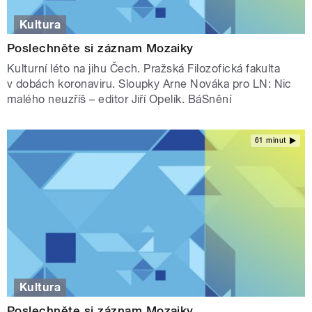
Kultura
Poslechněte si záznam Mozaiky
Kulturní léto na jihu Čech. Pražská Filozofická fakulta
v dobách koronaviru. Sloupky Arne Nováka pro LN: Nic
malého neuzříš – editor Jiří Opelík. BáSnění
61 minut
Kultura
Poslechněte si záznam Mozaiky