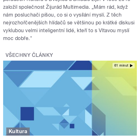
založil společnost Žijurád Multimedia. „Mám rád, když
nám posluchači píšou, co si o vysílání myslí. Z těch
nejrozhořčenějších hlídačů se většinou po krátké diskusi
vyklubou velmi inteligentní lidé, kteří to s Vltavou myslí
moc dobře."
VŠECHNY ČLÁNKY
61 minut
Kultura