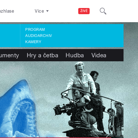
ozhlase
Více
ŽIVĚ
PROGRAM
AUDIOARCHIV
KAMERY
umenty
Hry a četba
Hudba
Videa