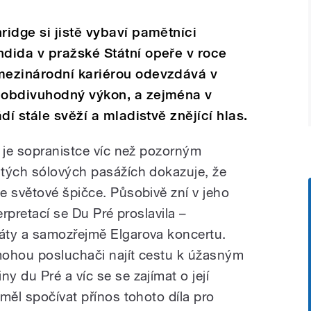
idge si jistě vybaví pamětníci
dida v pražské Státní opeře v roce
mezinárodní kariérou odevzdává v
 obdivuhodný výkon, a zejména v
dí stále svěží a mladistvě znějící hlas.
z je sopranistce víc než pozorným
tých sólových pasážích dokazuje, že
e světové špičce. Působivě zní v jeho
terpretací se Du Pré proslavila –
áty a samozřejmě Elgarova koncertu.
 mohou posluchači najít cestu k úžasným
 du Pré a víc se se zajímat o její
měl spočívat přínos tohoto díla pro