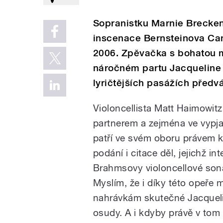
Sopranistku Marnie Breckenr
inscenace Bernsteinova Can
2006. Zpěvačka s bohatou 
náročném partu Jacqueline
lyričtějších pasážích předvá
Violoncellista Matt Haimowit
partnerem a zejména ve vypja
patří ve svém oboru právem k
podání i citace děl, jejichž in
Brahmsovy violoncellové son
Myslím, že i díky této opeře
nahrávkám skutečné Jacqueliny
osudy. A i kdyby právě v tom 