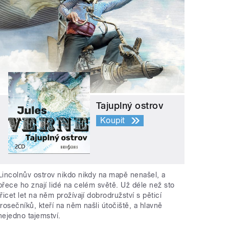
Tajuplný ostrov
Koupit
Lincolnův ostrov nikdo nikdy na mapě nenašel, a
přece ho znají lidé na celém světě. Už déle než sto
třicet let na něm prožívají dobrodružství s pěticí
trosečníků, kteří na něm našli útočiště, a hlavně
nejedno tajemství.