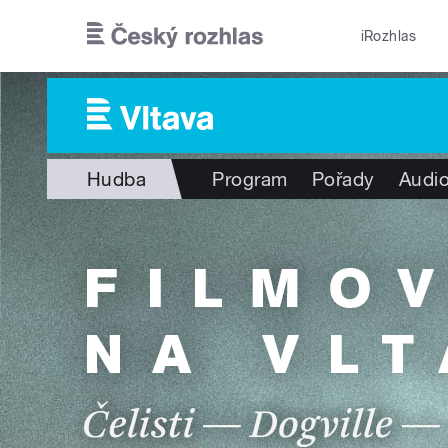
Přejít k hlavnímu obsahu
iRozhlas
Hudba
Program
Pořady
Audio