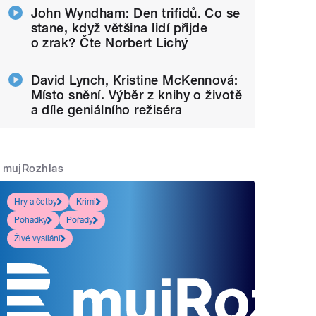
John Wyndham: Den trifidů. Co se
stane, když většina lidí přijde
o zrak? Čte Norbert Lichý
David Lynch, Kristine McKennová:
Místo snění. Výběr z knihy o životě
a díle geniálního režiséra
mujRozhlas
Hry a četby
Krimi
Pohádky
Pořady
Živé vysílání