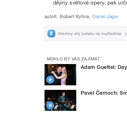
dějiny světové opery, pak urči
autoři:
Robert Rytina
,
Daniel Jäger
Všechny díly pořadu na mujRozhlas
MOHLO BY VÁS ZAJÍMAT
Adam Guettel: Day
Pavel Černoch: Sm