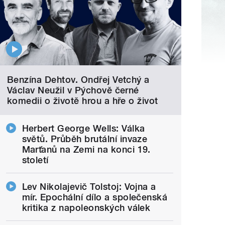
Benzína Dehtov. Ondřej Vetchý a
Václav Neužil v Pýchově černé
komedii o životě hrou a hře o život
Herbert George Wells: Válka
světů. Průběh brutální invaze
Marťanů na Zemi na konci 19.
století
Lev Nikolajevič Tolstoj: Vojna a
mír. Epochální dílo a společenská
kritika z napoleonských válek