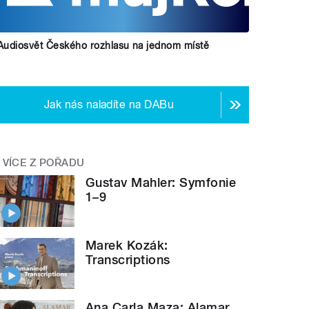
Audiosvět Českého rozhlasu na jednom místě
Jak nás naladíte na DABu
VÍCE Z POŘADU
Gustav Mahler: Symfonie
1–9
Marek Kozák:
Transcriptions
Ana Carla Maza: Alamar