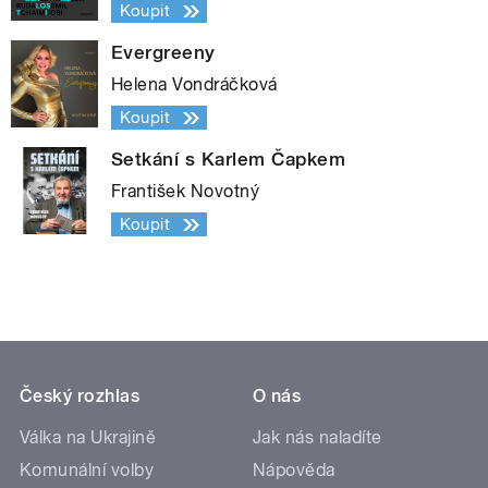
Koupit
Evergreeny
Helena Vondráčková
Koupit
Setkání s Karlem Čapkem
František Novotný
Koupit
Český rozhlas
O nás
Válka na Ukrajině
Jak nás naladíte
Komunální volby
Nápověda