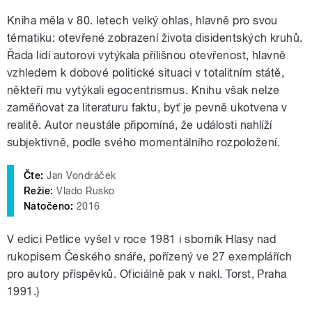
Kniha měla v 80. letech velký ohlas, hlavně pro svou
tématiku: otevřené zobrazení života disidentských kruhů.
Řada lidí autorovi vytýkala přílišnou otevřenost, hlavně
vzhledem k dobové politické situaci v totalitním státě,
někteří mu vytýkali egocentrismus. Knihu však nelze
zaměňovat za literaturu faktu, byť je pevně ukotvena v
realitě. Autor neustále připomíná, že události nahlíží
subjektivně, podle svého momentálního rozpoložení.
Čte:
Jan Vondráček
Režie:
Vlado Rusko
Natočeno:
2016
V edici Petlice vyšel v roce 1981 i sborník Hlasy nad
rukopisem Českého snáře, pořízený ve 27 exemplářích
pro autory příspěvků. Oficiálně pak v nakl. Torst, Praha
1991.)