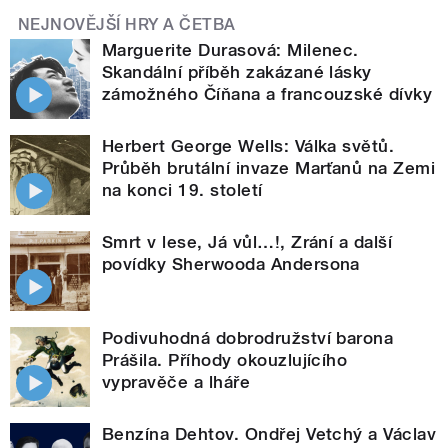
NEJNOVĚJŠÍ HRY A ČETBA
Marguerite Durasová: Milenec.
Skandální příběh zakázané lásky
zámožného Číňana a francouzské dívky
Herbert George Wells: Válka světů.
Průběh brutální invaze Marťanů na Zemi
na konci 19. století
Smrt v lese, Já vůl…!, Zrání a další
povídky Sherwooda Andersona
Podivuhodná dobrodružství barona
Prášila. Příhody okouzlujícího
vypravěče a lháře
Benzína Dehtov. Ondřej Vetchý a Václav