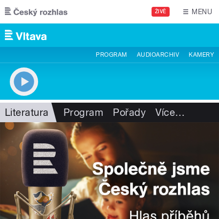
Přejít k hlavnímu obsahu
MENU
ŽIVĚ
PROGRAM
AUDIOARCHIV
KAMERY
Literatura
Program
Pořady
Více
…