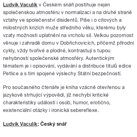
Ludvík Vaculík
v Českém snáři postihuje nejen
společenskou atmosféru v normalizaci a na druhé straně
vztahy ve společenství disidentů. Píše i o citových a
milostných krizích muže středního věku, kterému byly
vzaty možnosti uplatnění na vrcholu sil. Velkou pozornost
věnuje i zahradě domu v Dobřichovicích, přičemž přírodní
cykly, vždy tvořivé a plodné, kontrastují s tupou
nehybností společenské atmosféry. Autentickým
tématem je i opisování, vydávání a distribuce titulů edice
Petlice a s tím spojené výslechy Státní bezpečností.
Pro současného čtenáře je kniha vzácně otevřenou a
jazykově strhující výpovědí, jíž nechybí kritické
charakteristiky událostí i osob, humor, erotično,
existenciální otázky i ironická sebereflexe.
Ludvík Vaculík
: Český snář