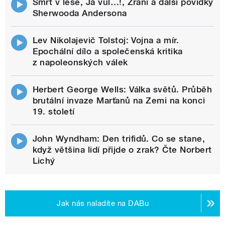
Smrt v lese, Já vůl…!, Zrání a další povídky
Sherwooda Andersona
Lev Nikolajevič Tolstoj: Vojna a mír.
Epochální dílo a společenská kritika
z napoleonských válek
Herbert George Wells: Válka světů. Průběh
brutální invaze Marťanů na Zemi na konci
19. století
John Wyndham: Den trifidů. Co se stane,
když většina lidí přijde o zrak? Čte Norbert
Lichý
Jak nás naladíte na DABu