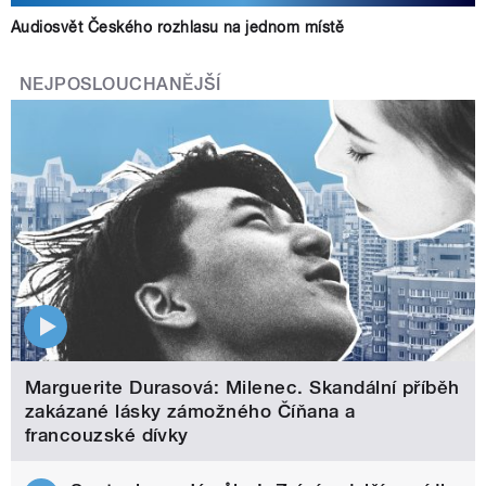
Audiosvět Českého rozhlasu na jednom místě
NEJPOSLOUCHANĚJŠÍ
Marguerite Durasová: Milenec. Skandální příběh
zakázané lásky zámožného Číňana a
francouzské dívky