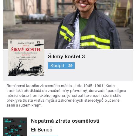
Šikmý kostel 3
Koupit
Románová kronika ztraceného města - léta 1945–1961. Karin
Lednická předkládá do značné míry převratný, dosavadní paradigma
měnící obraz hornického regionu, jehož zahlazenou historii stále
překrývá tlustá vrstva mýtů a zakořeněných stereotypů o „černé
zemi a rudém kraji“.
Nepatrná ztráta osamělosti
Eli Beneš