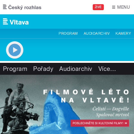
Přejít k hlavnímu obsahu
MENU
ŽIVĚ
PROGRAM
AUDIOARCHIV
KAMERY
Program
Pořady
Audioarchiv
Více
…