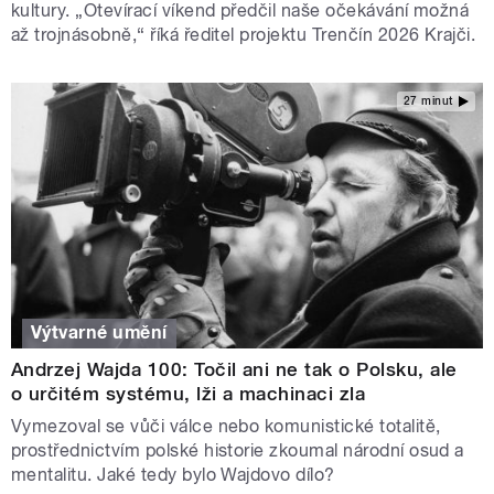
kultury. „Otevírací víkend předčil naše očekávání možná
až trojnásobně,“ říká ředitel projektu Trenčín 2026 Krajči.
27 minut
Výtvarné umění
Andrzej Wajda 100: Točil ani ne tak o Polsku, ale
o určitém systému, lži a machinaci zla
Vymezoval se vůči válce nebo komunistické totalitě,
prostřednictvím polské historie zkoumal národní osud a
mentalitu. Jaké tedy bylo Wajdovo dílo?