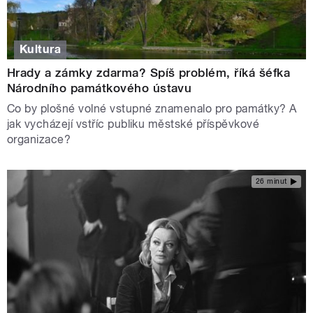
Kultura
Hrady a zámky zdarma? Spíš problém, říká šéfka
Národního památkového ústavu
Co by plošné volné vstupné znamenalo pro památky? A
jak vycházejí vstříc publiku městské příspěvkové
organizace?
26 minut