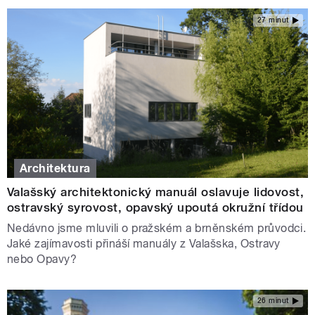
27 minut
Architektura
Valašský architektonický manuál oslavuje lidovost,
ostravský syrovost, opavský upoutá okružní třídou
Nedávno jsme mluvili o pražském a brněnském průvodci.
Jaké zajímavosti přináší manuály z Valašska, Ostravy
nebo Opavy?
26 minut