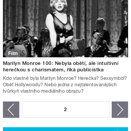
Film
Marilyn Monroe 100: Nebyla obětí, ale intuitivní
herečkou s charismatem, říká publicistka
Kdo vlastně byla Marilyn Monroe? Herečka? Sexsymbol?
Oběť Hollywoodu? Nebo jedna z nejtalentovanějších
tvůrkyň vlastního mediálního obrazu?
STRÁNKY
2
n
zí