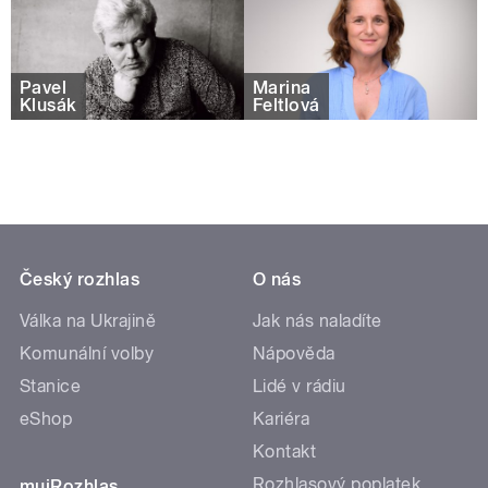
Pavel
Marina
Klusák
Feltlová
Český rozhlas
O nás
Válka na Ukrajině
Jak nás naladíte
Komunální volby
Nápověda
Stanice
Lidé v rádiu
eShop
Kariéra
Kontakt
Rozhlasový poplatek
mujRozhlas