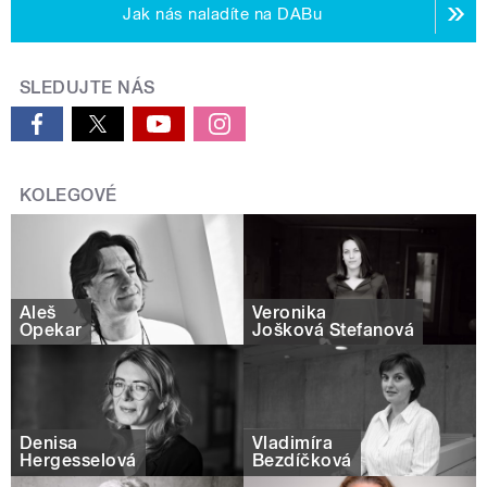
Jak nás naladíte na DABu
SLEDUJTE NÁS
KOLEGOVÉ
Aleš
Veronika
Opekar
Jošková Štefanová
Denisa
Vladimíra
Hergesselová
Bezdíčková