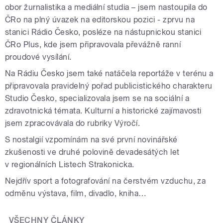
obor žurnalistika a mediální studia – jsem nastoupila do
ČRo na plný úvazek na editorskou pozici - zprvu na
stanici Rádio Česko, posléze na nástupnickou stanici
ČRo Plus, kde jsem připravovala převážně ranní
proudové vysílání.
Na Rádiu Česko jsem také natáčela reportáže v terénu a
připravovala pravidelný pořad publicistického charakteru
Studio Česko, specializovala jsem se na sociální a
zdravotnická témata. Kulturní a historické zajímavosti
jsem zpracovávala do rubriky Výročí.
S nostalgií vzpomínám na své první novinářské
zkušenosti ve druhé polovině devadesátých let
v regionálních Listech Strakonicka.
Nejdřív sport a fotografování na čerstvém vzduchu, za
odměnu výstava, film, divadlo, kniha…
VŠECHNY ČLÁNKY