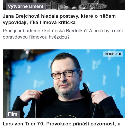
Výtvarné umění
Jana Brejchová hledala postavy, které o něčem
vypovídají, říká filmová kritička
Proč jí nebudeme říkat česká Bardotka? A proč byla naší
opravdovou filmovou hvězdou?
26 minut
Film
Lars von Trier 70. Provokace přináší pozornost, a