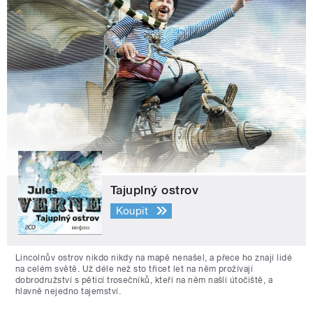
Tajuplný ostrov
Koupit
Lincolnův ostrov nikdo nikdy na mapě nenašel, a přece ho znají lidé
na celém světě. Už déle než sto třicet let na něm prožívají
dobrodružství s pěticí trosečníků, kteří na něm našli útočiště, a
hlavně nejedno tajemství.