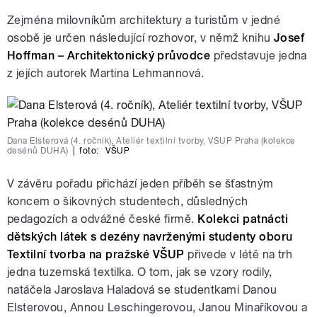
Zejména milovníkům architektury a turistům v jedné
osobě je určen následující rozhovor, v němž knihu
Josef
Hoffman – Architektonický průvodce
představuje jedna
z jejích autorek Martina Lehmannová.
Dana Elsterová (4. ročník), Ateliér textilní tvorby, VŠUP Praha (kolekce
desénů DUHA)
|
foto:
VŠUP
V závěru pořadu přichází jeden příběh se šťastným
koncem o šikovných studentech, důsledných
pedagozích a odvážné české firmě.
Kolekci patnácti
dětských látek s dezény navrženými studenty oboru
Textilní tvorba na pražské VŠUP
přivede v létě na trh
jedna tuzemská textilka. O tom, jak se vzory rodily,
natáčela Jaroslava Haladová se studentkami Danou
Elsterovou, Annou Leschingerovou, Janou Minaříkovou a