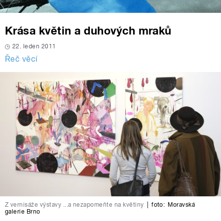
Krása květin a duhových mraků
22. leden 2011
Řeč věcí
Z vernisáže výstavy ...a nezapomeňte na květiny
|
foto:
Moravská
galerie Brno