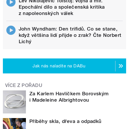
Lev Nikolajevič Tolstoj: Vojna a mír.
Epochální dílo a společenská kritika
z napoleonských válek
John Wyndham: Den trifidů. Co se stane,
když většina lidí přijde o zrak? Čte Norbert
Lichý
Jak nás naladíte na DABu
VÍCE Z POŘADU
Za Karlem Havlíčkem Borovským
i Madeleine Albrightovou
Příběhy skla, dřeva a odpadků