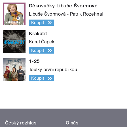
Děkovačky Libuše Švormové
Libuše Švormová - Patrik Rozehnal
Koupit
Krakatit
Karel Čapek
Koupit
1-25
Toulky první republikou
Koupit
Český rozhlas
O nás