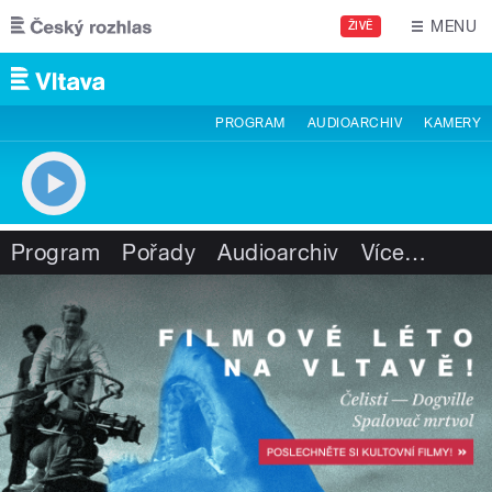
Přejít k hlavnímu obsahu
MENU
ŽIVĚ
PROGRAM
AUDIOARCHIV
KAMERY
Program
Pořady
Audioarchiv
Více
…