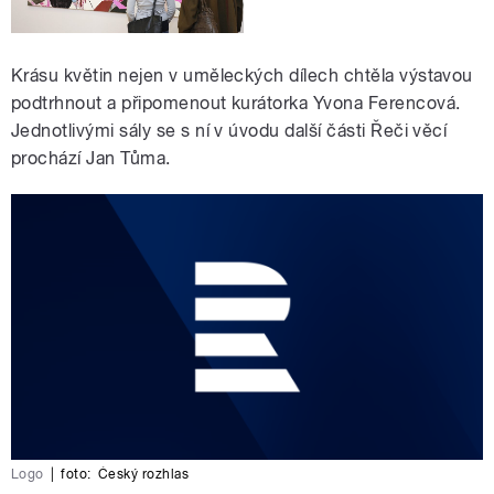
Krásu květin nejen v uměleckých dílech chtěla výstavou
podtrhnout a připomenout kurátorka Yvona Ferencová.
Jednotlivými sály se s ní v úvodu další části Řeči věcí
prochází Jan Tůma.
Logo
|
foto:
Český rozhlas