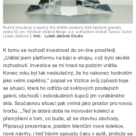
Ručně broušený a lepený čirý křišťál zdobený 636 českými granáty,
výška 50 cm. Výrobce sklárna Moser, a.s. a družstvo Granát Turnov. Autor
Lukáš Jabůrek
|
foto:
Lukáš Jabůrek Studio
K tomu se rozhodl investovat do on-line prostředí.
„Udělal jsem platformu na bázi e-shopu, což bylo skvělé
rozhodnutí. Investice se mi hned na podzim vrátila.
Konec roku byl tak neskutečný, že ho nakonec hodnotím
jako velmi úspěšný,” popsal ve Vizitce svůj způsob boje
se situací, která ho odřízla od světových prodejních
galerií, obchodů i individuálních kupců jím vyráběného
skla. Současnou situaci pak vnímá jako prostor pro novou
tvorbu. „Teď je dobrá doba na inovování kolekcí a
přemýšlení o tom, co bude, až se otevřou obchody.
Připravuji prezentace, posílám klientům nové kolekce,
nové návrhy, i teď trávím spoustu času v autě, protože se