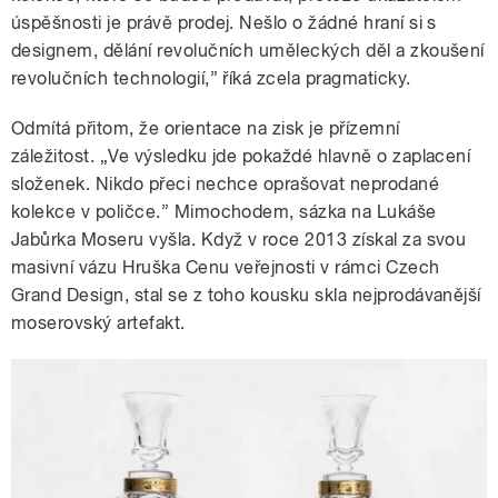
úspěšnosti je právě prodej. Nešlo o žádné hraní si s
designem, dělání revolučních uměleckých děl a zkoušení
revolučních technologií,” říká zcela pragmaticky.
Odmítá přitom, že orientace na zisk je přízemní
záležitost. „Ve výsledku jde pokaždé hlavně o zaplacení
složenek. Nikdo přeci nechce oprašovat neprodané
kolekce v poličce.” Mimochodem, sázka na Lukáše
Jabůrka Moseru vyšla. Když v roce 2013 získal za svou
masivní vázu Hruška Cenu veřejnosti v rámci Czech
Grand Design, stal se z toho kousku skla nejprodávanější
moserovský artefakt.