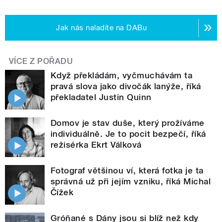
Jak nás naladíte na DABu
VÍCE Z POŘADU
Když překládám, vyčmuchávám ta
pravá slova jako divočák lanýže, říká
překladatel Justin Quinn
Domov je stav duše, který prožíváme
individuálně. Je to pocit bezpečí, říká
režisérka Ekrt Válková
Fotograf většinou ví, která fotka je ta
správná už při jejím vzniku, říká Michal
Čížek
Gróňané s Dány jsou si blíž než kdy