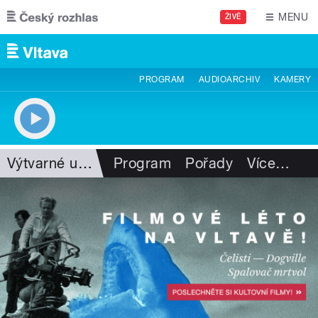
Přejít k hlavnímu obsahu
MENU
ŽIVĚ
PROGRAM
AUDIOARCHIV
KAMERY
Výtvarné umění
Program
Pořady
Více
…