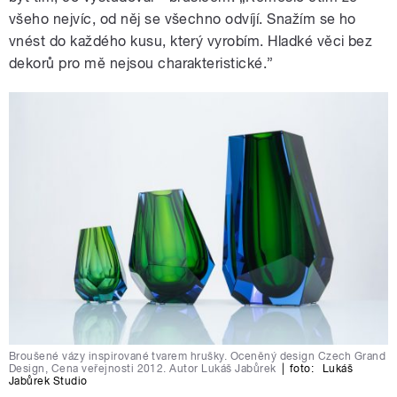
všeho nejvíc, od něj se všechno odvíjí. Snažím se ho
vnést do každého kusu, který vyrobím. Hladké věci bez
dekorů pro mě nejsou charakteristické.”
Broušené vázy inspirované tvarem hrušky. Oceněný design Czech Grand
Design, Cena veřejnosti 2012. Autor Lukáš Jabůrek
|
foto:
Lukáš
Jabůrek Studio