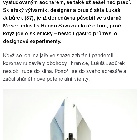
vystudovaným sochařem, se také už sešel nad prací.
Sklářský výtvarník, designér a brusič skla Lukáš
Jabůrek (37), jenž donedávna působil ve sklárně
Moser, mluvil s Hanou Slívovou také o tom, proč –
když jde o skleničky – nestojí gastro průmysl o
designové experimenty.
Když se loni na jaře ve snaze zabránit pandemii
koronaviru zavřely obchody i hranice, Lukáš Jabůrek
nesložil ruce do klína. Ponořil se do svého adresáře a
začal shánět nové potenciální klienty.