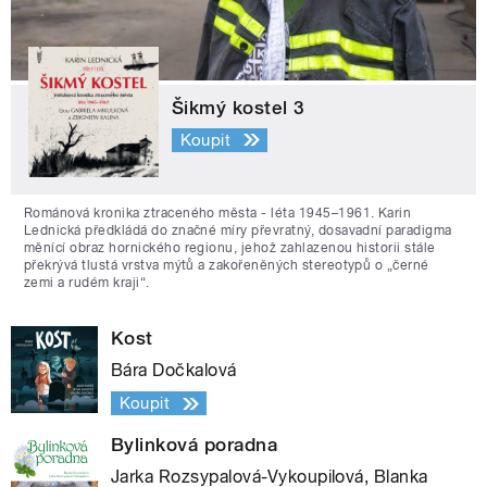
Šikmý kostel 3
Koupit
Románová kronika ztraceného města - léta 1945–1961. Karin
Lednická předkládá do značné míry převratný, dosavadní paradigma
měnící obraz hornického regionu, jehož zahlazenou historii stále
překrývá tlustá vrstva mýtů a zakořeněných stereotypů o „černé
zemi a rudém kraji“.
Kost
Bára Dočkalová
Koupit
Bylinková poradna
Jarka Rozsypalová-Vykoupilová, Blanka