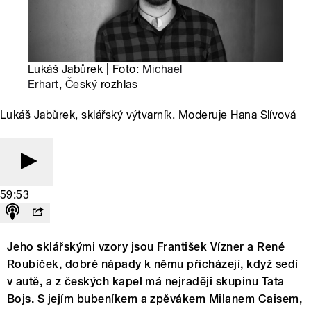
Lukáš Jabůrek | Foto:
Michael
Erhart
, Český rozhlas
Lukáš Jabůrek, sklářský výtvarník. Moderuje Hana Slívová
59:53
Jeho sklářskými vzory jsou František Vízner a René
Roubíček, dobré nápady k němu přicházejí, když sedí
v autě, a z českých kapel má nejraději skupinu Tata
Bojs. S jejím bubeníkem a zpěvákem Milanem Caisem,