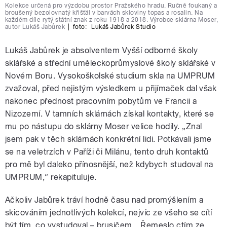
Kolekce určená pro výzdobu prostor Pražského hradu. Ručně foukaný a
broušený bezolovnatý křišťál v barvách skloviny topas a rosalin. Na
každém díle rytý státní znak z roku 1918 a 2018. Výrobce sklárna Moser,
autor Lukáš Jabůrek
|
foto:
Lukáš Jabůrek Studio
Lukáš Jabůrek je absolventem Vyšší odborné školy
sklářské a střední uměleckoprůmyslové školy sklářské v
Novém Boru. Vysokoškolské studium skla na UMPRUM
zvažoval, před nejistým výsledkem u přijímaček dal však
nakonec přednost pracovním pobytům ve Francii a
Nizozemí. V tamních sklárnách získal kontakty, které se
mu po nástupu do sklárny Moser velice hodily. „Znal
jsem pak v těch sklárnách konkrétní lidi. Potkávali jsme
se na veletrzích v Paříži či Milánu, tento druh kontaktů
pro mě byl daleko přínosnější, než kdybych studoval na
UMPRUM,” rekapituluje.
Ačkoliv Jabůrek tráví hodně času nad promýšlením a
skicováním jednotlivých kolekcí, nejvíc ze všeho se cítí
být tím, co vystudoval – brusičem. „Řemeslo ctím ze