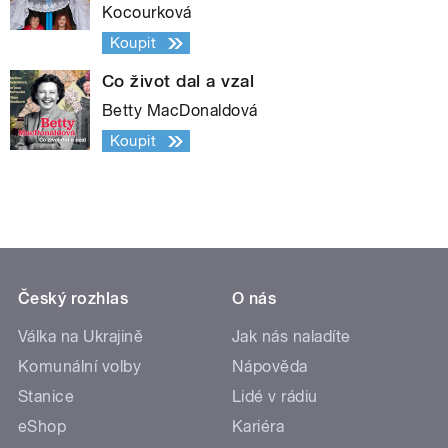
Kocourková
Koupit
Co život dal a vzal
Betty MacDonaldová
Koupit
Český rozhlas
O nás
Válka na Ukrajině
Jak nás naladíte
Komunální volby
Nápověda
Stanice
Lidé v rádiu
eShop
Kariéra