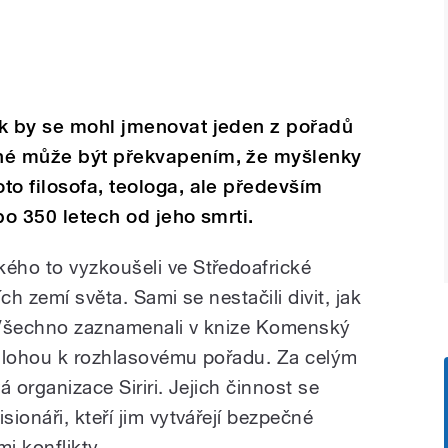
ak by se mohl jmenovat jeden z pořadů
ohé může být překvapením, že myšlenky
to filosofa, teologa, ale především
po 350 letech od jeho smrti.
ého to vyzkoušeli ve Středoafrické
ch zemí světa. Sami se nestačili divit, jak
. Všechno zaznamenali v knize Komenský
ředlohou k rozhlasovému pořadu. Za celým
 organizace Siriri. Jejich činnost se
ionáři, kteří jim vytvářejí bezpečné
i konflikty.