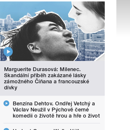
Marguerite Durasová: Milenec.
Skandální příběh zakázané lásky
zámožného Číňana a francouzské
dívky
Benzína Dehtov. Ondřej Vetchý a
Václav Neužil v Pýchově černé
komedii o životě hrou a hře o život