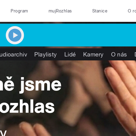
Program
mujRozhlas
Stanice
O r
udioarchiv
Playlisty
Lidé
Kamery
O nás