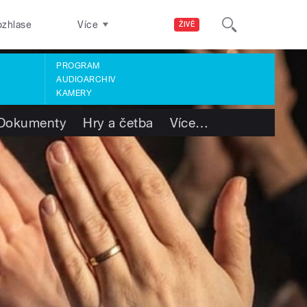
ozhlase
Více
ŽIVĚ
PROGRAM
AUDIOARCHIV
KAMERY
Dokumenty
Hry a četba
Více
…