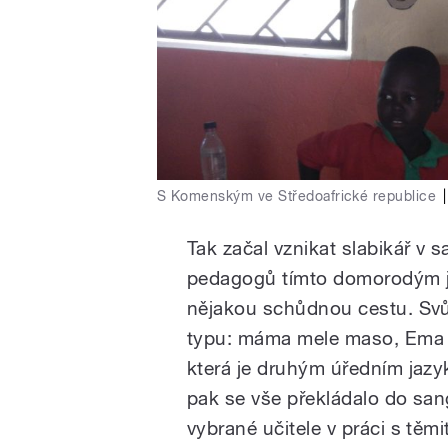
S Komenským ve Středoafrické republice
|
Tak začal vznikat slabikář v 
pedagogů tímto domorodým jaz
nějakou schůdnou cestu. Svůj
typu: máma mele maso, Ema m
která je druhým úředním jazyk
pak se vše překládalo do sang
vybrané učitele v práci s těm