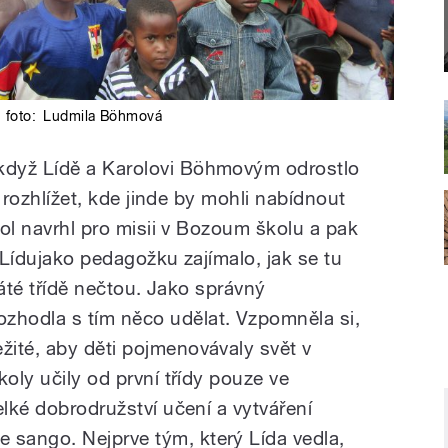
foto:
Ludmila Böhmová
když Lídě a Karolovi Böhmovým odrostlo
li rozhlížet, kde jinde by mohli nabídnout
arol navrhl pro misii v Bozoum školu a pak
. Lídujako pedagožku zajímalo, jak se tu
v páté třídě nečtou. Jako správný
hodla s tím něco udělat. Vzpomněla si,
ité, aby děti pojmenovávaly svět v
koly učily od první třídy pouze ve
elké dobrodružství učení a vytváření
sango. Nejprve tým, který Lída vedla,