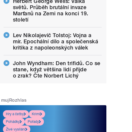
Herbert George Wells: Válka
světů. Průběh brutální invaze
Marťanů na Zemi na konci 19.
století
Lev Nikolajevič Tolstoj: Vojna a
mír. Epochální dílo a společenská
kritika z napoleonských válek
John Wyndham: Den trifidů. Co se
stane, když většina lidí přijde
o zrak? Čte Norbert Lichý
mujRozhlas
Hry a četby
Krimi
Pohádky
Pořady
Živé vysílání