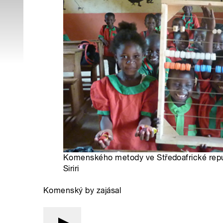
Komenského metody ve Středoafrické repu
Siriri
Komenský by zajásal