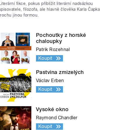
Literární fikce, pokus přiblížit literární nadsázkou
spisovatele, filozofa, ale hlavně člověka Karla Čapka
trochu jinou formou.
Pochoutky z horské
chaloupky
Patrik Rozehnal
Koupit
Pastvina zmizelých
Václav Erben
Koupit
Vysoké okno
Raymond Chandler
Koupit