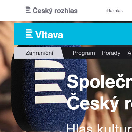
Přejít k hlavnímu obsahu
iRozhlas
Zahraniční
Program
Pořady
A