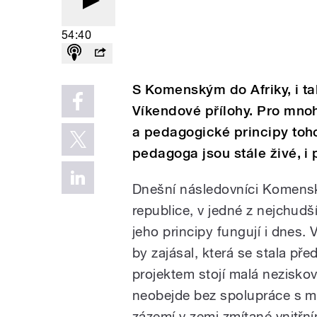
54:40
S Komenským do Afriky, i t
Víkendové přílohy. Pro mn
a pedagogické principy toho
pedagoga jsou stále živé, i 
Dnešní následovníci Komensk
republice, v jedné z nejchudší
jeho principy fungují i dnes
by zajásal, která se stala p
projektem stojí malá nezisková
neobejde bez spolupráce s mis
zázemí v zemi zmítané vnitřním