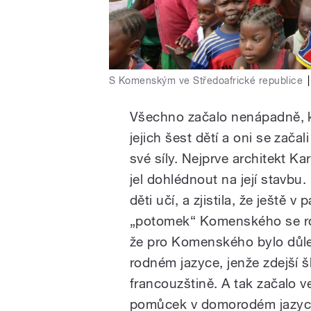
S Komenským ve Středoafrické republice
|
Všechno začalo nenápadně, 
jejich šest dětí a oni se zača
své síly. Nejprve architekt K
jel dohlédnout na její stavbu
děti učí, a zjistila, že ještě 
„potomek“ Komenského se roz
že pro Komenského bylo důlež
rodném jazyce, jenže zdejší š
francouzštině. A tak začalo v
pomůcek v domorodém jazyce 