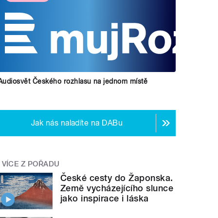
Audiosvět Českého rozhlasu na jednom místě
Jak nás naladíte na DABu
VÍCE Z POŘADU
České cesty do Žaponska.
Země vycházejícího slunce
jako inspirace i láska