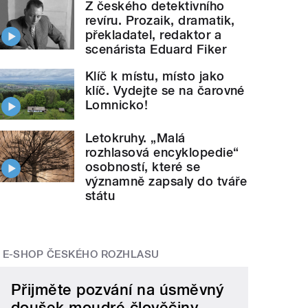
Z českého detektivního
revíru. Prozaik, dramatik,
překladatel, redaktor a
scenárista Eduard Fiker
Klíč k místu, místo jako
klíč. Vydejte se na čarovné
Lomnicko!
Letokruhy. „Malá
rozhlasová encyklopedie“
osobností, které se
významně zapsaly do tváře
státu
E-SHOP ČESKÉHO ROZHLASU
Přijměte pozvání na úsměvný
doušek moudré člověčiny.