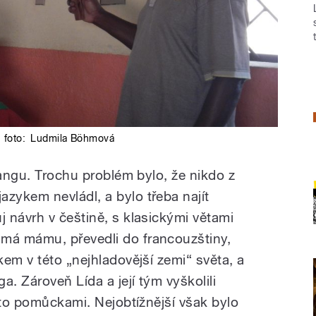
foto:
Ludmila Böhmová
sangu. Trochu problém bylo, že nikdo z
ykem nevládl, a bylo třeba najít
 návrh v češtině, s klasickými větami
á mámu, převedli do francouzštiny,
em v této „nejhladovější zemi“ světa, a
a. Zároveň Lída a její tým vyškolili
ito pomůckami. Nejobtížnější však bylo