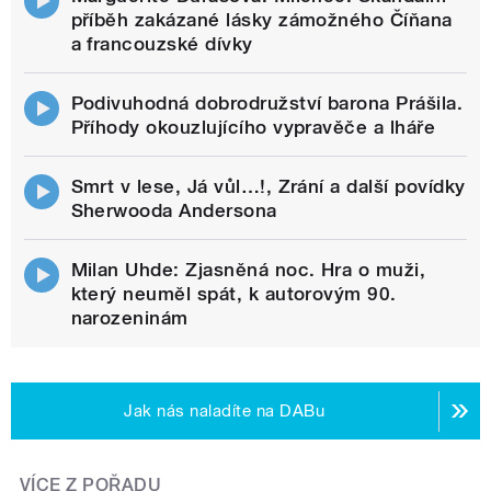
příběh zakázané lásky zámožného Číňana
a francouzské dívky
Podivuhodná dobrodružství barona Prášila.
Příhody okouzlujícího vypravěče a lháře
Smrt v lese, Já vůl…!, Zrání a další povídky
Sherwooda Andersona
Milan Uhde: Zjasněná noc. Hra o muži,
který neuměl spát, k autorovým 90.
narozeninám
Jak nás naladíte na DABu
VÍCE Z POŘADU