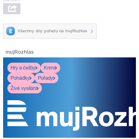
Všechny díly pořadu na mujRozhlas
mujRozhlas
Hry a četby
Krimi
Pohádky
Pořady
Živé vysílání