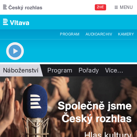
Přejít k hlavnímu obsahu
MENU
ŽIVĚ
PROGRAM
AUDIOARCHIV
KAMERY
Náboženství
Program
Pořady
Více
…