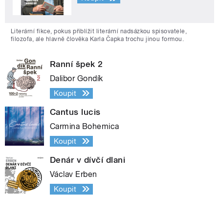
Literární fikce, pokus přiblížit literární nadsázkou spisovatele,
filozofa, ale hlavně člověka Karla Čapka trochu jinou formou.
Ranní špek 2
Dalibor Gondík
Koupit
Cantus lucis
Carmina Bohemica
Koupit
Denár v dívčí dlani
Václav Erben
Koupit