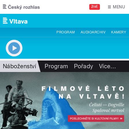
Přejít k hlavnímu obsahu
MENU
ŽIVĚ
PROGRAM
AUDIOARCHIV
KAMERY
Náboženství
Program
Pořady
Více
…