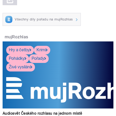
Všechny díly pořadu na mujRozhlas
mujRozhlas
Hry a četby
Krimi
Pohádky
Pořady
Živé vysílání
Audiosvět Českého rozhlasu na jednom místě