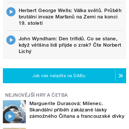
Herbert George Wells: Válka světů. Průběh
brutální invaze Marťanů na Zemi na konci
19. století
John Wyndham: Den trifidů. Co se stane,
když většina lidí přijde o zrak? Čte Norbert
Lichý
Jak nás naladíte na DABu
NEJNOVĚJŠÍ HRY A ČETBA
Marguerite Durasová: Milenec.
Skandální příběh zakázané lásky
zámožného Číňana a francouzské dívky