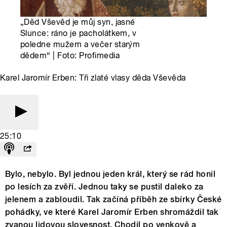
„Děd Vševěd je můj syn, jasné
Slunce: ráno je pacholátkem, v
poledne mužem a večer starým
dědem“ | Foto: Profimedia
Karel Jaromír Erben: Tři zlaté vlasy děda Vševěda
25:10
Bylo, nebylo. Byl jednou jeden král, který se rád honil
po lesích za zvěří. Jednou taky se pustil daleko za
jelenem a zabloudil. Tak začíná příběh ze sbírky České
pohádky, ve které Karel Jaromír Erben shromáždil tak
zvanou lidovou slovesnost. Chodil po venkově a