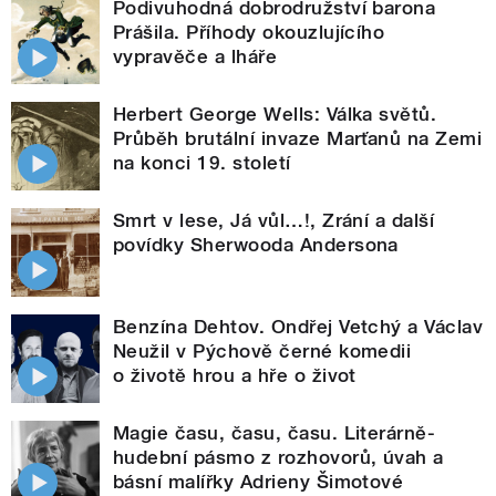
Podivuhodná dobrodružství barona
Prášila. Příhody okouzlujícího
vypravěče a lháře
Herbert George Wells: Válka světů.
Průběh brutální invaze Marťanů na Zemi
na konci 19. století
Smrt v lese, Já vůl…!, Zrání a další
povídky Sherwooda Andersona
Benzína Dehtov. Ondřej Vetchý a Václav
Neužil v Pýchově černé komedii
o životě hrou a hře o život
Magie času, času, času. Literárně-
hudební pásmo z rozhovorů, úvah a
básní malířky Adrieny Šimotové