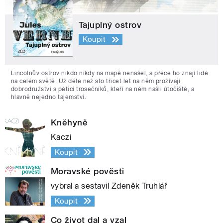
Tajuplný ostrov
Koupit
Lincolnův ostrov nikdo nikdy na mapě nenašel, a přece ho znají lidé
na celém světě. Už déle než sto třicet let na něm prožívají
dobrodružství s pěticí trosečníků, kteří na něm našli útočiště, a
hlavně nejedno tajemství.
Kněhyně
Kaczi
Koupit
Moravské pověsti
vybral a sestavil Zdeněk Truhlář
Koupit
Co život dal a vzal