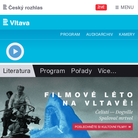
Přejít k hlavnímu obsahu
MENU
ŽIVĚ
PROGRAM
AUDIOARCHIV
KAMERY
Literatura
Program
Pořady
Více
…