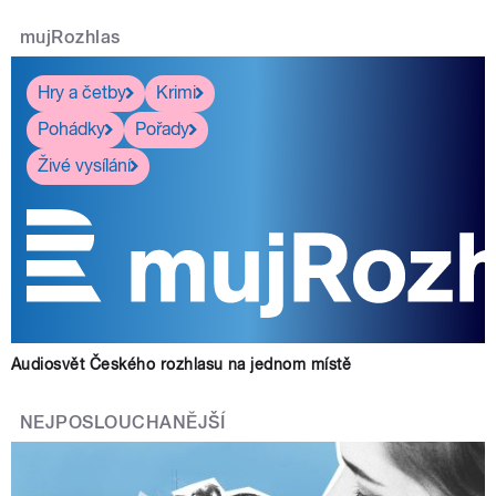
mujRozhlas
Hry a četby
Krimi
Pohádky
Pořady
Živé vysílání
Audiosvět Českého rozhlasu na jednom místě
NEJPOSLOUCHANĚJŠÍ