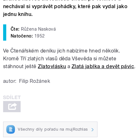
nechával si vyprávět pohádky, které pak vydal jako
jednu knihu.
Čte:
Růžena Nasková
Natočeno:
1952
Ve Čtenářském deníku jich nabízíme hned několik.
Kromě Tří zlatých vlasů děda Vševěda si můžete
stáhnout ještě
Zlatovlásku
a
Zlatá jablka a devět pávic
.
autor:
Filip Rožánek
Všechny díly pořadu na mujRozhlas