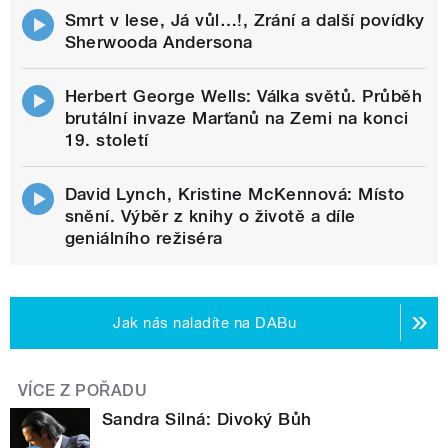
Smrt v lese, Já vůl…!, Zrání a další povídky
Sherwooda Andersona
Herbert George Wells: Válka světů. Průběh
brutální invaze Marťanů na Zemi na konci
19. století
David Lynch, Kristine McKennová: Místo
snění. Výběr z knihy o životě a díle
geniálního režiséra
Jak nás naladíte na DABu
VÍCE Z POŘADU
Sandra Silná: Divoký Bůh