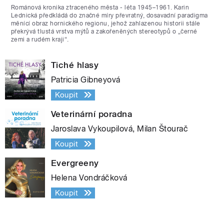
Románová kronika ztraceného města - léta 1945–1961. Karin
Lednická předkládá do značné míry převratný, dosavadní paradigma
měnící obraz hornického regionu, jehož zahlazenou historii stále
překrývá tlustá vrstva mýtů a zakořeněných stereotypů o „černé
zemi a rudém kraji“.
Tiché hlasy
Patricia Gibneyová
Koupit
Veterinární poradna
Jaroslava Vykoupilová, Milan Štourač
Koupit
Evergreeny
Helena Vondráčková
Koupit