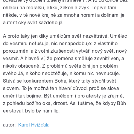
odvážné vykročení tušeným směrem. A to dokonce bez
ohledu na morálku, etiku, zákon a zvyk. Teprve tam
někde, v té nové krajině za mnoha horami a dolinami je
autentický svět každého já.
A proto taky jen díky umělcům svět nezvětrává. Umělec
do vesmíru nefušuje, nic nenapodobuje: z vlastního
porozumění a životní zkušenosti vytváří nový svět, nový
vesmír. A hlavně ví, že proměna směřuje zevnitř ven, a
nikoliv obráceně. Z problémů světa činí jen problém
svého Já, nikoho neobtěžuje, nikomu nic nevnucuje.
Stává se konkurentem Boha, který taky stvořil svět
slovem. To je možná ten hlavní důvod, proč se slova
umění tak bojíme. Být umělcem i pro ateisty je zřejmě,
z pohledu božího oka, drzost. Asi tušíme, že kdyby Bůh
existoval, bylo by nám líp.
autor:
Karel Hvížďala