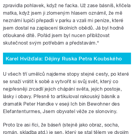
zpravidla pohlavek, když ne facka. Už zase básníš, křičela
matka, když jsem ji zlomeným hlasem oznámil, že mě
neznámí lupiči přepadli v parku a vzali mi peníze, které
jsem dostal na zaplacení školních obědů. Já byl hodně
otloukané dítě. Pořád jsem byl nucen přibližovat
skutečnost svým potřebám a představám.“
Karel Hvížďala: Dějiny Ruska Petra Koubského
U všech tří umělců najdeme stopy stejné cesty, po které
se snaží vrátit k sobě a vytvořit si svůj svět, který co
nejpřesněji zrcadlí jejich chápání světa, jejich postoje,
lásky i obavy. Přesně to artikuloval rakouský básník a
dramatik Peter Handke v eseji Ich bin Bewohner des
Elefantenturmes, Jsem obyvatel věže ze slonoviny.
Proto lze asi říci, že báseň (stejně jako obraz, socha,
román, skladba atd.) je sen, který se stal tělem ve dvojím