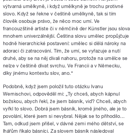
výtvarná umělkyně, i když umělkyně je trochu protivné
slovo. Když se řekne v češtině umělkyně, tak si tím
člověk osobuje právo, že něco moc umí. Ve
francouzštině artiste či v němčině der Künstler jsou slova
mnohem univerzálnější. Čeština slovu umělec propůjčuje
hodně hierarchické postavení: umělec si dělá nároky na
adoraci či zatracování. Tím, že umí, se vyřazuje a nutí
druhé, aby se na něj dívali nahoru, protože na umělce se
nelze v češtině dívat svrchu. Ve Francii a v Německu,
díky jinému kontextu slov, ano.“
Podobně, když jsem položil tuto otázku Ivanu
Wernischovi, odpověděl mi: „Ty chceš, abych kápnul
božskou, abych řekl, že jsem básník, viď? Chceš, abych
vyřkl to slovo. Dobrá jsem básník, kromě jiného, ale je to
povolání, které jsem si nevybral. Nějak se to přihodilo…
Tam, odkud jsem přišel, v dávné zemi mého dětství, se
lhářům říkalo básníci. Za slovem básník následoval