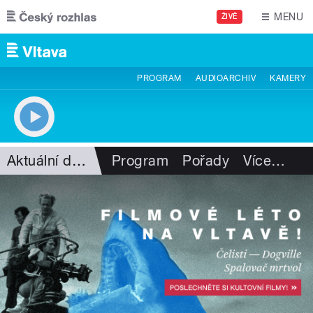
Přejít k hlavnímu obsahu
MENU
ŽIVĚ
PROGRAM
AUDIOARCHIV
KAMERY
Aktuální dění
Program
Pořady
Více
…