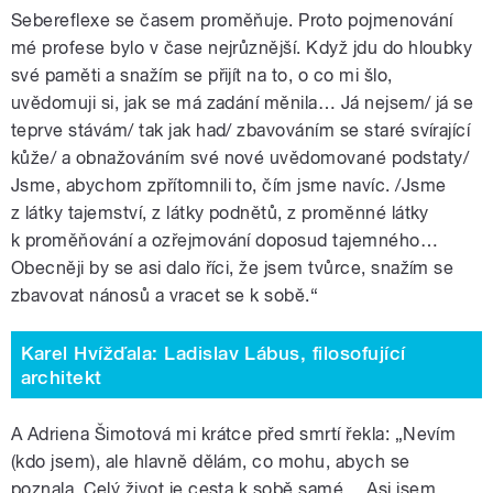
Sebereflexe se časem proměňuje. Proto pojmenování
mé profese bylo v čase nejrůznější. Když jdu do hloubky
své paměti a snažím se přijít na to, o co mi šlo,
uvědomuji si, jak se má zadání měnila… Já nejsem/ já se
teprve stávám/ tak jak had/ zbavováním se staré svírající
kůže/ a obnažováním své nové uvědomované podstaty/
Jsme, abychom zpřítomnili to, čím jsme navíc. /Jsme
z látky tajemství, z látky podnětů, z proměnné látky
k proměňování a ozřejmování doposud tajemného…
Obecněji by se asi dalo říci, že jsem tvůrce, snažím se
zbavovat nánosů a vracet se k sobě.“
Karel Hvížďala: Ladislav Lábus, filosofující
architekt
A Adriena Šimotová mi krátce před smrtí řekla: „Nevím
(kdo jsem), ale hlavně dělám, co mohu, abych se
poznala. Celý život je cesta k sobě samé… Asi jsem