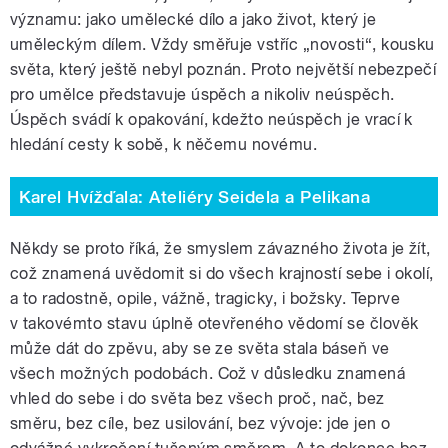
významu: jako umělecké dílo a jako život, který je
uměleckým dílem. Vždy směřuje vstříc „novosti“, kousku
světa, který ještě nebyl poznán. Proto největší nebezpečí
pro umělce představuje úspěch a nikoliv neúspěch.
Úspěch svádí k opakování, kdežto neúspěch je vrací k
hledání cesty k sobě, k něčemu novému.
Karel Hvížďala: Ateliéry Seidela a Pelikana
Někdy se proto říká, že smyslem závazného života je žít,
což znamená uvědomit si do všech krajností sebe i okolí,
a to radostně, opile, vážně, tragicky, i božsky. Teprve
v takovémto stavu úplně otevřeného vědomí se člověk
může dát do zpěvu, aby se ze světa stala báseň ve
všech možných podobách. Což v důsledku znamená
vhled do sebe i do světa bez všech proč, nač, bez
směru, bez cíle, bez usilování, bez vývoje: jde jen o