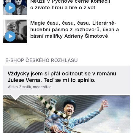
Neužil v Pýchově černé komedii
o životě hrou a hře o život
Magie času, času, času. Literárně-
hudební pásmo z rozhovorů, úvah a
básní malířky Adrieny Šimotové
E-SHOP ČESKÉHO ROZHLASU
Vždycky jsem si přál ocitnout se v románu
Julese Verna. Teď se mi to splnilo.
Václav Žmolík, moderátor