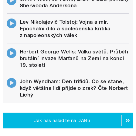
Sherwooda Andersona
Lev Nikolajevič Tolstoj: Vojna a mír.
Epochální dílo a společenská kritika
z napoleonských válek
Herbert George Wells: Válka světů. Průběh
brutální invaze Marťanů na Zemi na konci
19. století
John Wyndham: Den trifidů. Co se stane,
když většina lidí přijde o zrak? Čte Norbert
Lichý
Jak nás naladíte na DABu