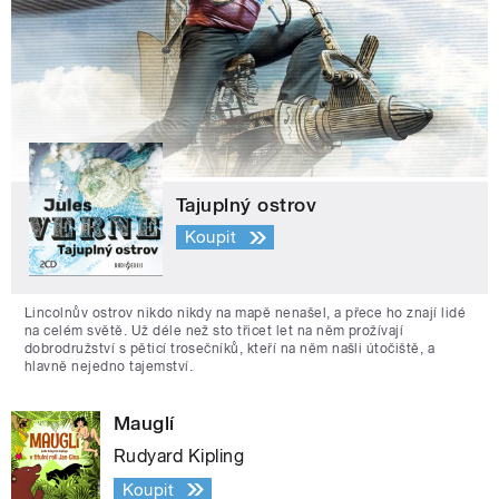
Tajuplný ostrov
Koupit
Lincolnův ostrov nikdo nikdy na mapě nenašel, a přece ho znají lidé
na celém světě. Už déle než sto třicet let na něm prožívají
dobrodružství s pěticí trosečníků, kteří na něm našli útočiště, a
hlavně nejedno tajemství.
Mauglí
Rudyard Kipling
Koupit