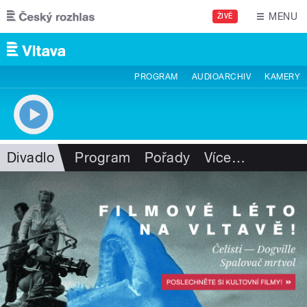
Přejít k hlavnímu obsahu
MENU
ŽIVĚ
PROGRAM
AUDIOARCHIV
KAMERY
Divadlo
Program
Pořady
Více
…