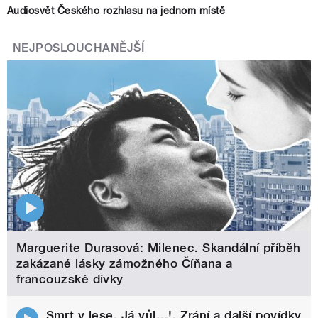
Audiosvět Českého rozhlasu na jednom místě
NEJPOSLOUCHANĚJŠÍ
Marguerite Durasová: Milenec. Skandální příběh
zakázané lásky zámožného Číňana a
francouzské dívky
Smrt v lese, Já vůl…!, Zrání a další povídky