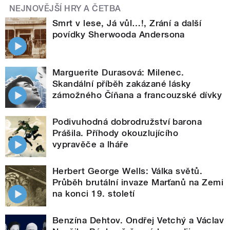
NEJNOVĚJŠÍ HRY A ČETBA
Smrt v lese, Já vůl…!, Zrání a další
povídky Sherwooda Andersona
Marguerite Durasová: Milenec.
Skandální příběh zakázané lásky
zámožného Číňana a francouzské dívky
Podivuhodná dobrodružství barona
Prášila. Příhody okouzlujícího
vypravěče a lháře
Herbert George Wells: Válka světů.
Průběh brutální invaze Marťanů na Zemi
na konci 19. století
Benzína Dehtov. Ondřej Vetchý a Václav