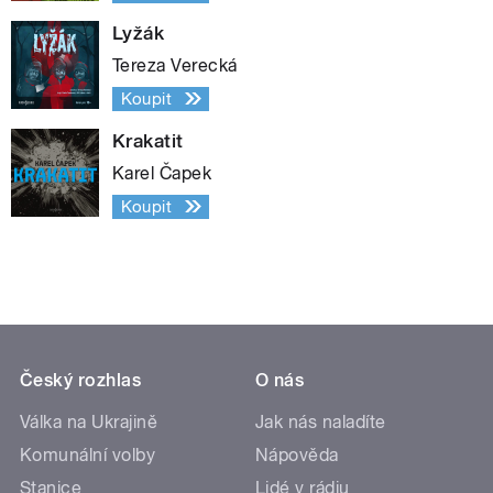
Lyžák
Tereza Verecká
Koupit
Krakatit
Karel Čapek
Koupit
Český rozhlas
O nás
Válka na Ukrajině
Jak nás naladíte
Komunální volby
Nápověda
Stanice
Lidé v rádiu