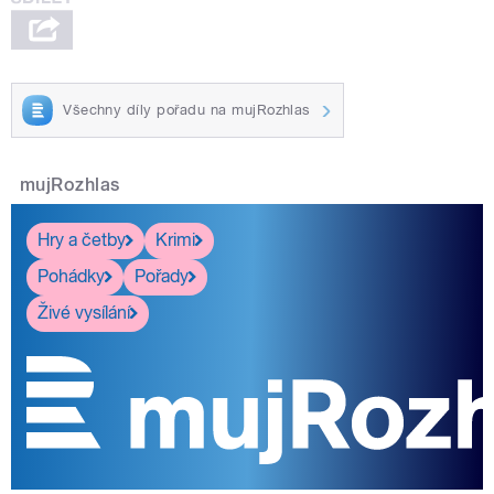
Všechny díly pořadu na mujRozhlas
mujRozhlas
Hry a četby
Krimi
Pohádky
Pořady
Živé vysílání