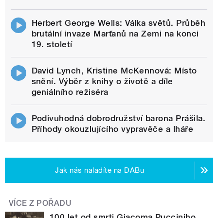
Herbert George Wells: Válka světů. Průběh
brutální invaze Marťanů na Zemi na konci
19. století
David Lynch, Kristine McKennová: Místo
snění. Výběr z knihy o životě a díle
geniálního režiséra
Podivuhodná dobrodružství barona Prášila.
Příhody okouzlujícího vypravěče a lháře
Jak nás naladíte na DABu
VÍCE Z POŘADU
100 let od smrti Giacoma Pucciniho.