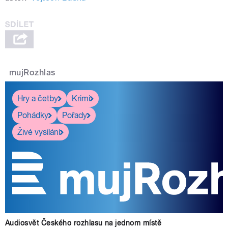
mujRozhlas
Hry a četby
Krimi
Pohádky
Pořady
Živé vysílání
Audiosvět Českého rozhlasu na jednom místě