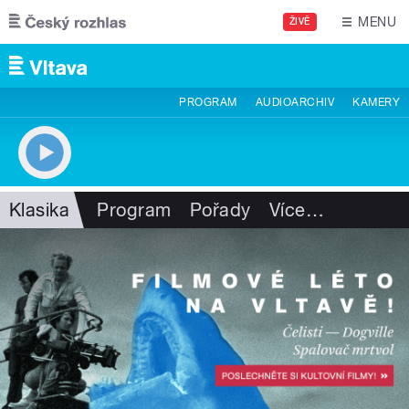
Přejít k hlavnímu obsahu
MENU
ŽIVĚ
PROGRAM
AUDIOARCHIV
KAMERY
Klasika
Program
Pořady
Více
…