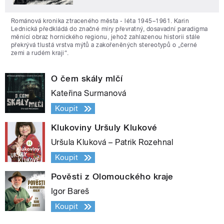
Románová kronika ztraceného města - léta 1945–1961. Karin
Lednická předkládá do značné míry převratný, dosavadní paradigma
měnící obraz hornického regionu, jehož zahlazenou historii stále
překrývá tlustá vrstva mýtů a zakořeněných stereotypů o „černé
zemi a rudém kraji“.
O čem skály mlčí
Kateřina Surmanová
Koupit
Klukoviny Uršuly Klukové
Uršula Kluková – Patrik Rozehnal
Koupit
Pověsti z Olomouckého kraje
Igor Bareš
Koupit